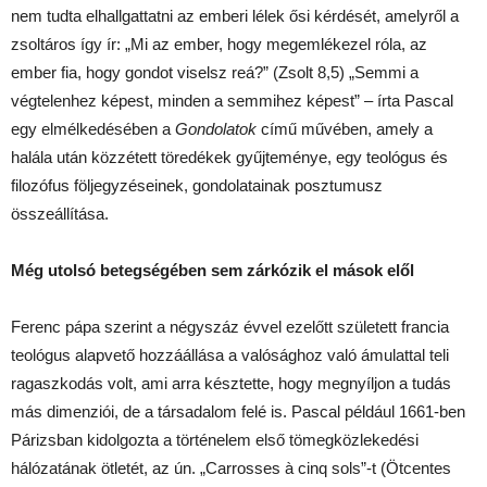
nem tudta elhallgattatni az emberi lélek ősi kérdését, amelyről a
zsoltáros így ír: „Mi az ember, hogy megemlékezel róla, az
ember fia, hogy gondot viselsz reá?” (Zsolt 8,5) „Semmi a
végtelenhez képest, minden a semmihez képest” – írta Pascal
egy elmélkedésében a
Gondolatok
című művében, amely a
halála után közzétett töredékek gyűjteménye, egy teológus és
filozófus följegyzéseinek, gondolatainak posztumusz
összeállítása.
Még utolsó betegségében sem zárkózik el mások elől
Ferenc pápa szerint a négyszáz évvel ezelőtt született francia
teológus alapvető hozzáállása a valósághoz való ámulattal teli
ragaszkodás volt, ami arra késztette, hogy megnyíljon a tudás
más dimenziói, de a társadalom felé is. Pascal például 1661-ben
Párizsban kidolgozta a történelem első tömegközlekedési
hálózatának ötletét, az ún. „Carrosses à cinq sols”-t (Ötcentes