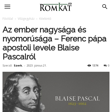
RomKat.ro
Főoldal
Világegyház
Kitekintő
Az ember nagysága és
nyomorúsága – Ferenc pápa
apostoli levele Blaise
Pascalról
Szerző:
Szerk.
-
2023. június 21.
1374
0