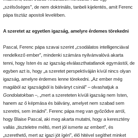
„szélsőséges”, de nem doktrinális, tanbeli kijelentés, amit Ferenc
pápa tisztáz apostoli levelében.
A szeretet az egyetlen igazság, amelyre érdemes törekedni
Pascal, Ferenc pápa szavai szerint „csodálatos intelligenciával
rendelkező ember”, mindenki számára nyilvánvalóvá akarta
tenni, hogy Isten és az igazság elválaszthatatlanok egymástól, de
egyben azt is, hogy „a szeretet perspektíváján kívül nincs olyan
igazság, amelyre érdemes lenne törekedni. „Az ember még
magából az igazságból is bálványt csinál” – olvashatjuk a
Gondolatok
ban –, „mert a szereteten kívüli igazság nem Isten,
hanem az ő képmása és bálvány, amelyet nem szabad sem
szeretni, sem imádni”. Ferenc pápa meg van győződve arról,
hogy Blaise Pascal, aki meg akarta mutatni, hogy a keresztény
vallás „tiszteletre méltó, mert jól ismerte az embert”, és
„szerethető, mert az igazi jót ígéri”, élő hitével segíthet minket