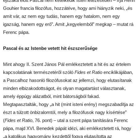
éjszaka előtt Pascal nem kételkedik Isten létezésében – írja Henri
Gouhier francia filozófus, hozzátéve, hogy ami hiányzik neki, „és
amit vár, az nem egy tudás, hanem egy hatalom, nem egy
igazság, hanem egy erő”. Amit „kegyelemből” megkap – mutat rá
Ferenc pápa.
Pascal és az Istenbe vetett hit észszerűsége
Mint ahogy II. Szent János Pál emlékeztetett a hit és az értelem
kapcsolatának természetéről szóló
Fides et Ratio
enciklikájában,
a Pascalhoz hasonló filozófusokat az jellemzi, hogy elutasítanak
minden elbizakodottságot, és olyan magatartást választanak,
amely éppúgy alázatból, mint bátorságból fakad.
Megtapasztalták, hogy „a hit (mint isteni erény) megszabadítja az
észt a túlzott önbizalomtól, mely a filozófusok nagy kísértése”
(
Fides et Ratio
, 76. pont) – utal a szent pápa tanítására Ferenc
pápa, majd XVI. Benedek pápát idézi, aki emlékeztetett rá, hogy
„a katolikus hagyomány kezdettől fogva elutasította az