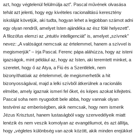
azt, hogy végtelenül felülmúlja azt”. Pascal művének olvasása
tehát azt jelenti, hogy egy kivételes racionalitású keresztény
iskoláját követjük, aki tudta, hogyan lehet a legjobban számot adni
egy olyan rendről, amelyet Isten ajándéka az ész fölé helyezett”.
A filozófus elemzi az „intuitív intelligenciát” is, amelyet „szívnek”
nevez: „A valóságot nemcsak az értelemmel, hanem a szívvel is
megismerjük” – írja Pascal. Ferenc pápa aláhúzza, hogy az isteni
igazságok, mint például az, hogy az Isten, aki teremtett minket, a
szeretet, hogy ő az Atya, a Fiú és a Szentlélek, nem
bizonyíthatóak az értelemmel, de megismerhetők a hit
bizonyosságával, majd a lelki szívből átkerülnek a racionális
elmébe, amely igaznak ismeri fel őket, és képes azokat kifejtetni.
Pascal soha nem nyugodott bele abba, hogy vannak olyan
testvérei az emberiségben, akik nemcsak, hogy nem ismerik
Jézus Krisztust, hanem lustaságból vagy szenvedélyeik miatt
lenézik és nem veszik komolyan az evangéliumot, és azt állítja,
hogy „végletes különbség van azok között, akik minden erejükkel