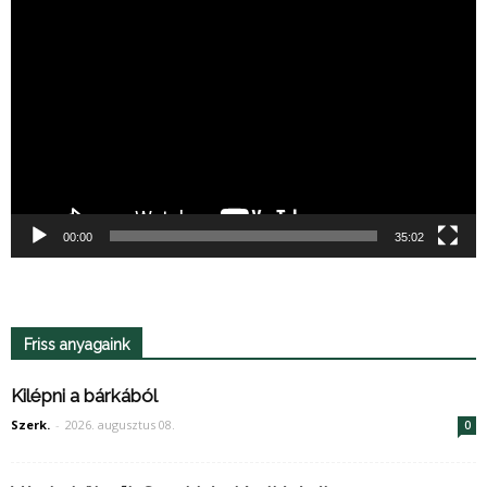
Videólejátszó
00:00
35:02
Friss anyagaink
Kilépni a bárkából
Szerk.
-
2026. augusztus 08.
0