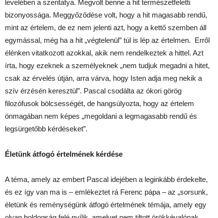
levelében a szentatya. Megvolt benne a hit természetfeletti
bizonyossága. Meggyőződése volt, hogy a hit magasabb rendű,
mint az értelem, de ez nem jelenti azt, hogy a kettő szemben áll
egymással, még ha a hit „végtelenül” túl is lép az értelmen. Erről
élénken vitatkozott azokkal, akik nem rendelkeztek a hittel. Azt
írta, hogy ezeknek a személyeknek „nem tudjuk megadni a hitet,
csak az érvelés útján, arra várva, hogy Isten adja meg nekik a
szív érzésén keresztül”. Pascal csodálta az ókori görög
filozófusok bölcsességét, de hangsúlyozta, hogy az értelem
önmagában nem képes „megoldani a legmagasabb rendű és
legsürgetőbb kérdéseket”.
Életünk átfogó értelmének kérdése
A téma, amely az embert Pascal idejében a leginkább érdekelte,
és ez így van ma is – emlékeztet rá Ferenc pápa – az „sorsunk,
életünk és reménységünk átfogó értelmének témája, amely egy
olyan boldogság felé nyílik, amelyet nem tiltott örökkévalónak