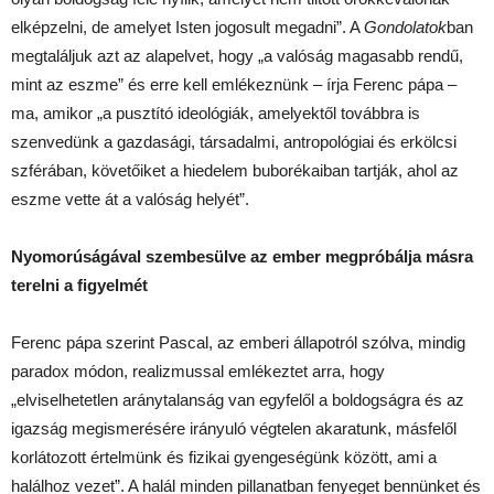
elképzelni, de amelyet Isten jogosult megadni”. A
Gondolatok
ban
megtaláljuk azt az alapelvet, hogy „a valóság magasabb rendű,
mint az eszme” és erre kell emlékeznünk – írja Ferenc pápa –
ma, amikor „a pusztító ideológiák, amelyektől továbbra is
szenvedünk a gazdasági, társadalmi, antropológiai és erkölcsi
szférában, követőiket a hiedelem buborékaiban tartják, ahol az
eszme vette át a valóság helyét”.
Nyomorúságával szembesülve az ember megpróbálja másra
terelni a figyelmét
Ferenc pápa szerint Pascal, az emberi állapotról szólva, mindig
paradox módon, realizmussal emlékeztet arra, hogy
„elviselhetetlen aránytalanság van egyfelől a boldogságra és az
igazság megismerésére irányuló végtelen akaratunk, másfelől
korlátozott értelmünk és fizikai gyengeségünk között, ami a
halálhoz vezet”. A halál minden pillanatban fenyeget bennünket és