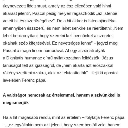
úgynevezett fideizmust, amely az ész ellenében való hinni
akarást jelenti”, Pascal pedig mélyen ragaszkodik „az Istenbe
vetett hit észszerűségéhez”. De a hit akkor is Isten ajándéka,
amennyiben észszerű, és nem lehet senkire se ráerőltetni: „Nem
lehet bebizonyítani, hogy szeretni kell bennünket a szeretet
okainak szép kifejtésével. Ez nevetséges lenne” – jegyzi meg
Pascal a maga finom humorával. Ahogy a zsinati atyák
a Dignitatis humanae című nyilatkozatban felidézték, Jézus
tanúságot tett az igazságról, de „nem akarta azt erőszakkal
rákényszeríteni azokra, akik azt elutasították” – fejti ki apostoli
levelében Ferenc pápa.
A valóságot nemcsak az értelemmel, hanem a szívünkkel is
megismerjük
Ha a hit magasabb rendű, mint az értelem – folytatja Ferenc pápa
–, „ez egyáltalán nem azt jelenti, hogy szemben áll vele, hanem