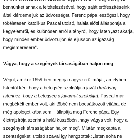
bennünket annak a feltételezésével, hogy saját erőfeszítéseink
által kiérdemeljük az üdvösséget. Ferenc pápa leszögezi, hogy
tökéletesen katolikus Pascal utolsó, halála előtti álláspontja a
kegyelemről, és különösen arról a tényről, hogy Isten „azt akarja,
hogy minden ember üdvözüljön és eljusson az igazság
megismerésére”.
Vágya, hogy a szegények társaságában haljon meg
Végül, amikor 1659-ben megírja nagyszerű imáját, amelyben
Istentől kéri, hogy a betegség szolgálja a javát (
Imádság
Istenhez, hogy a betegség a javamat szolgálja
), Pascal már
megbékélt ember volt, aki többé nem bocsátkozott vitába, de
még apologetikába sem – állapítja meg Ferenc pápa. Egy
életrajzírója szerint a halál küszöbén „nagy vágya volt, hogy a
szegények társaságában haljon meg”. Miután megkapta a
szentségeket, utolsó szavai így hangzottak: „Isten soha ne