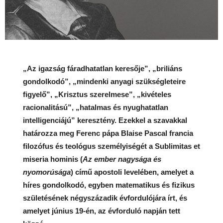
„Az igazság fáradhatatlan keresője”, „briliáns
gondolkodó”, „mindenki anyagi szükségleteire
figyelő”, „Krisztus szerelmese”, „kivételes
racionalitású”, „hatalmas és nyughatatlan
intelligenciájú” keresztény. Ezekkel a szavakkal
határozza meg Ferenc pápa Blaise Pascal francia
filozófus és teológus személyiségét a Sublimitas et
miseria hominis (
Az ember nagysága és
nyomorúsága
) című apostoli levelében, amelyet a
híres gondolkodó, egyben matematikus és fizikus
születésének négyszázadik évfordulójára írt, és
amelyet június 19-én, az évforduló napján tett