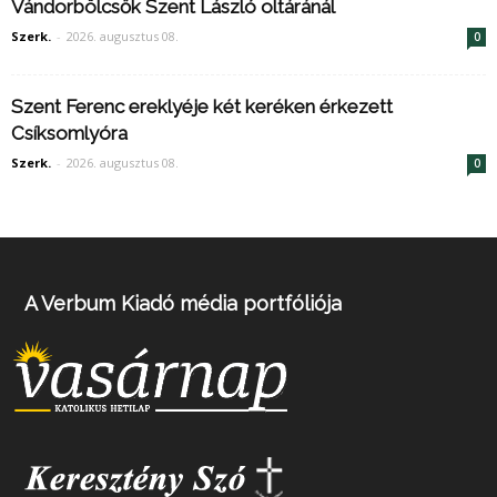
Vándorbölcsők Szent László oltáránál
Szerk.
-
2026. augusztus 08.
0
Szent Ferenc ereklyéje két keréken érkezett
Csíksomlyóra
Szerk.
-
2026. augusztus 08.
0
A Verbum Kiadó média portfóliója