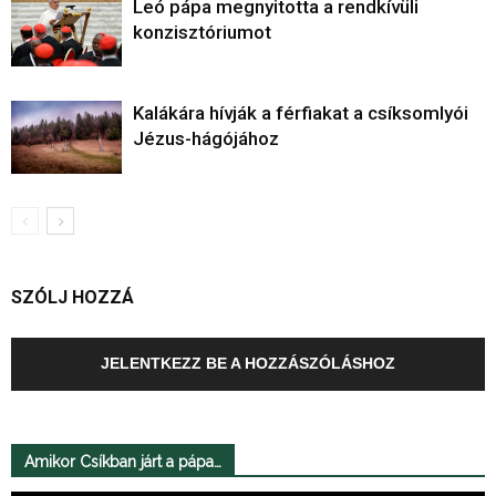
Leó pápa megnyitotta a rendkívüli
konzisztóriumot
Kalákára hívják a férfiakat a csíksomlyói
Jézus-hágójához
SZÓLJ HOZZÁ
JELENTKEZZ BE A HOZZÁSZÓLÁSHOZ
Amikor Csíkban járt a pápa…