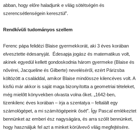
abban, hogy előre haladjunk e világ sötétségén és
szerencsétlenségein keresztül”.
Rendkívüli tudományos szellem
Ferenc pápa felidézi Blaise gyermekkorát, aki 3 éves korában
elvesztette édesanyját. Édesapja jogász és matematikus volt,
akinek egyedül kellett gondoskodnia három gyermeke (Blaise és
nővérei, Jacqueline és Gilberte) neveléséről, ezért Párizsba
költözött a családdal, amikor Blaise mindössze kilencéves volt. A
kisfiú már akkor is saját maga bizonyította a geometriai tételeket,
még mielőtt könyvekben olvasta volna őket. „1642-ben,
tizenkilenc éves korában – írja a szentatya – feltalált egy
számológépet, a mi számítógépeink ősét”. Így Pascal emlékeztet
bennünket az emberi ész nagyságára, és arra szólít bennünket,
hogy használjuk fel azt a minket körülvevő világ megfejtésére.