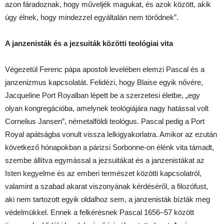
azon fáradoznak, hogy műveljék magukat, és azok között, akik
úgy élnek, hogy mindezzel egyáltalán nem törődnek”.
A janzenisták és a jezsuiták közötti teológiai vita
Végezetül Ferenc pápa apostoli levelében elemzi Pascal és a
janzenizmus kapcsolatát. Felidézi, hogy Blaise egyik nővére,
Jacqueline Port Royalban lépett be a szerzetesi életbe, „egy
olyan kongregációba, amelynek teológiájára nagy hatással volt
Cornelius Jansen”, németalföldi teológus. Pascal pedig a Port
Royal apátságba vonult vissza lelkigyakorlatra. Amikor az ezután
következő hónapokban a párizsi Sorbonne-on élénk vita támadt,
szembe állítva egymással a jezsuitákat és a janzenistákat az
Isten kegyelme és az emberi természet közötti kapcsolatról,
valamint a szabad akarat viszonyának kérdéséről, a filozófust,
aki nem tartozott egyik oldalhoz sem, a janzenisták bízták meg
védelmükkel. Ennek a felkérésnek Pascal 1656–57 között