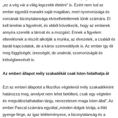
„ez a vég vár a világ legszebb életére” is. Ezért nem tud az
ember egyedül maradni saját magában, mert nyomorúsága és
sorsának bizonytalansága elviselhetetlennek tűnik számára. El
kell terelnie a figyelmét, és ebből következik, hogy az emberek
annyira szeretik a lármát és a mozgást. Ennek a figyelem
elterelésnek a részét alkotják a munka, az élvezetek, a családi és
baráti kapcsolatok, de a káros szenvedélyek is. Az ember így éli
meg függőségét, ürességét, de unalmát, szomorúságát és
kétségbeesését is.
Az emberi állapot mély szakadékát csak Isten hidalhatja át
Ezt az emberi állapotot a filozófus végtelenül mély szakadékként
határozza meg, amelyet nem lehet betölteni, csak egy végtelen
és megváltoztathatatlan tárgy, nevezetesen maga Isten által”. Az
ember Pascal számára egyúttal „minden dolgok bírája, a föld
gyenge férge, az igaz letéteményese, a bizonytalanság és a