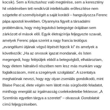
kocsik). Sem a Krisztushoz való megtérése, sem a keresztény
hit védelmében tett rendkívüli intellektuális erőfeszítése nem
szigetelte el személyiségét a saját korától – hangsúlyozza Ferenc
pápa apostoli levelében. Olyannyira figyelt a társadalmi
problémákra, hogy még legutolsó betegsége órájában sem
zárkózott el mások elől. Egyik életrajzírója feljegyezte szavait,
amelyek Ferenc pápa szerint a nagy francia teológus
„evangéliumi útjának végső lépését fejezik ki” és amelyek a
következők: „Ha az orvosok igazat mondanak, és Isten
megengedi, hogy felépüljek ebből a betegségből, elhatároztam,
hogy életem hátralévő részében nem lesz más munkám vagy
foglalkozásom, mint a szegények szolgálata”. A szentatya
meghatónak nevezi, hogy egy olyan zseniális gondolkodó, mint
Blaise Pascal, élete végén nem látott más sürgősebb feladatot,
minthogy energiáit az irgalmasság cselekedeteibe fektesse: „A
Szentírás egyetlen tárgya a szeretet” – olvassuk
Gondolatok
című feljegyzéseiben.