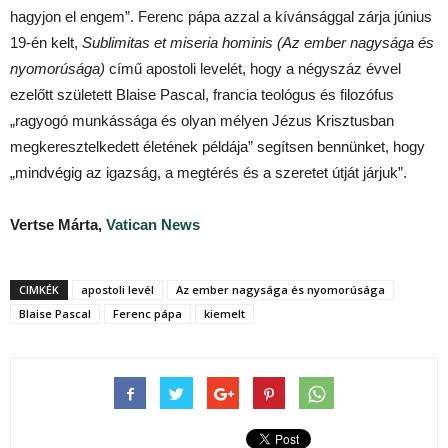
hagyjon el engem”. Ferenc pápa azzal a kívánsággal zárja június
19-én kelt,
Sublimitas et miseria hominis (Az ember nagysága és
nyomorúsága)
című apostoli levelét, hogy a négyszáz évvel
ezelőtt született Blaise Pascal, francia teológus és filozófus
„ragyogó munkássága és olyan mélyen Jézus Krisztusban
megkeresztelkedett életének példája” segítsen bennünket, hogy
„mindvégig az igazság, a megtérés és a szeretet útját járjuk”.
Vertse Márta,
Vatican News
CIMKÉK
apostoli levél
Az ember nagysága és nyomorúsága
Blaise Pascal
Ferenc pápa
kiemelt