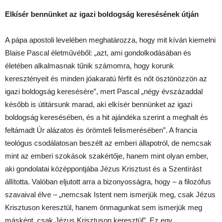
Elkísér bennünket az igazi boldogság keresésének útján
A pápa apostoli levelében meghatározza, hogy mit kíván kiemelni
Blaise Pascal életművéből: „azt, ami gondolkodásában és
életében alkalmasnak tűnik számomra, hogy korunk
keresztényeit és minden jóakaratú férfit és nőt ösztönözzön az
igazi boldogság keresésére”, mert Pascal „négy évszázaddal
később is útitársunk marad, aki elkísér bennünket az igazi
boldogság keresésében, és a hit ajándéka szerint a meghalt és
feltámadt Úr alázatos és örömteli felismerésében”. A francia
teológus csodálatosan beszélt az emberi állapotról, de nemcsak
mint az emberi szokások szakértője, hanem mint olyan ember,
aki gondolatai középpontjába Jézus Krisztust és a Szentírást
állította. Valóban eljutott arra a bizonyosságra, hogy – a filozófus
szavaival élve – „nemcsak Istent nem ismerjük meg, csak Jézus
Krisztuson keresztül, hanem önmagunkat sem ismerjük meg
másként, csak Jézus Krisztuson keresztül”. Ez egy