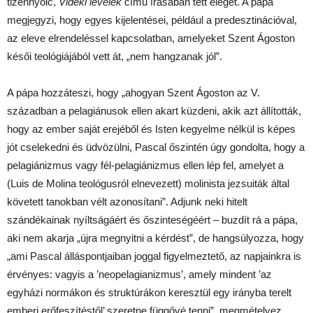
tizennyolc,
Vidéki levelek
című írásában tett eleget. A pápa
megjegyzi, hogy egyes kijelentései, például a predesztinációval,
az eleve elrendeléssel kapcsolatban, amelyeket Szent Ágoston
késői teológiájából vett át, „nem hangzanak jól”.
A pápa hozzáteszi, hogy „ahogyan Szent Ágoston az V.
században a pelagiánusok ellen akart küzdeni, akik azt állították,
hogy az ember saját erejéből és Isten kegyelme nélkül is képes
jót cselekedni és üdvözülni, Pascal őszintén úgy gondolta, hogy a
pelagiánizmus vagy fél-pelagiánizmus ellen lép fel, amelyet a
(Luis de Molina teológusról elnevezett) molinista jezsuiták által
követett tanokban vélt azonosítani”. Adjunk neki hitelt
szándékainak nyíltságáért és őszinteségéért – buzdít rá a pápa,
aki nem akarja „újra megnyitni a kérdést”, de hangsúlyozza, hogy
„ami Pascal álláspontjaiban joggal figyelmeztető, az napjainkra is
érvényes: vagyis a ’neopelagianizmus’, amely mindent ’az
egyházi normákon és struktúrákon keresztül egy irányba terelt
emberi erőfeszítéstől’ szeretne függővé tenni”, megmételyez