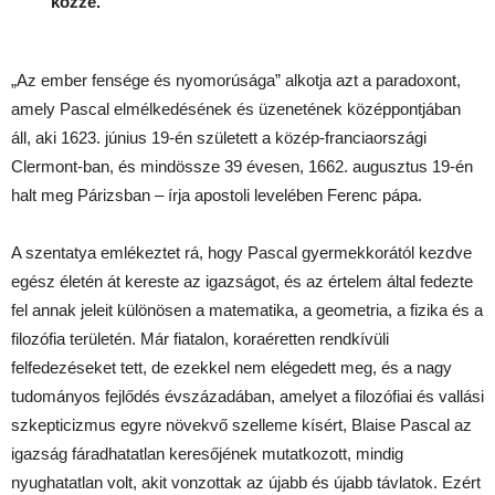
közzé.
„Az ember fensége és nyomorúsága” alkotja azt a paradoxont,
amely Pascal elmélkedésének és üzenetének középpontjában
áll, aki 1623. június 19-én született a közép-franciaországi
Clermont-ban, és mindössze 39 évesen, 1662. augusztus 19-én
halt meg Párizsban – írja apostoli levelében Ferenc pápa.
A szentatya emlékeztet rá, hogy Pascal gyermekkorától kezdve
egész életén át kereste az igazságot, és az értelem által fedezte
fel annak jeleit különösen a matematika, a geometria, a fizika és a
filozófia területén. Már fiatalon, koraéretten rendkívüli
felfedezéseket tett, de ezekkel nem elégedett meg, és a nagy
tudományos fejlődés évszázadában, amelyet a filozófiai és vallási
szkepticizmus egyre növekvő szelleme kísért, Blaise Pascal az
igazság fáradhatatlan keresőjének mutatkozott, mindig
nyughatatlan volt, akit vonzottak az újabb és újabb távlatok. Ezért