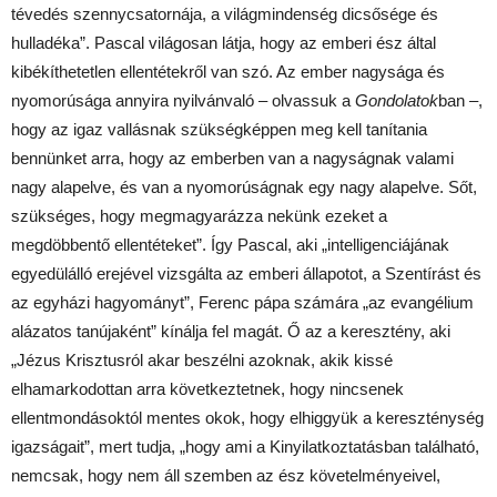
tévedés szennycsatornája, a világmindenség dicsősége és
hulladéka”. Pascal világosan látja, hogy az emberi ész által
kibékíthetetlen ellentétekről van szó. Az ember nagysága és
nyomorúsága annyira nyilvánvaló – olvassuk a
Gondolatok
ban –,
hogy az igaz vallásnak szükségképpen meg kell tanítania
bennünket arra, hogy az emberben van a nagyságnak valami
nagy alapelve, és van a nyomorúságnak egy nagy alapelve. Sőt,
szükséges, hogy megmagyarázza nekünk ezeket a
megdöbbentő ellentéteket”. Így Pascal, aki „intelligenciájának
egyedülálló erejével vizsgálta az emberi állapotot, a Szentírást és
az egyházi hagyományt”, Ferenc pápa számára „az evangélium
alázatos tanújaként” kínálja fel magát. Ő az a keresztény, aki
„Jézus Krisztusról akar beszélni azoknak, akik kissé
elhamarkodottan arra következtetnek, hogy nincsenek
ellentmondásoktól mentes okok, hogy elhiggyük a kereszténység
igazságait”, mert tudja, „hogy ami a Kinyilatkoztatásban található,
nemcsak, hogy nem áll szemben az ész követelményeivel,