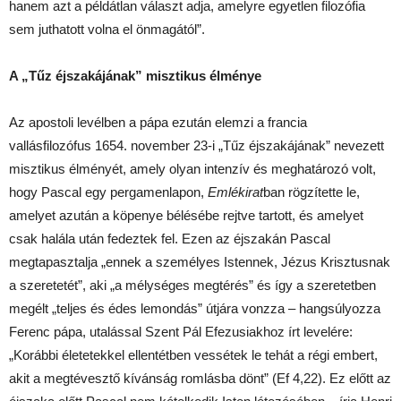
hanem azt a példátlan választ adja, amelyre egyetlen filozófia
sem juthatott volna el önmagától”.
A „Tűz éjszakájának” misztikus élménye
Az apostoli levélben a pápa ezután elemzi a francia
vallásfilozófus 1654. november 23-i „Tűz éjszakájának” nevezett
misztikus élményét, amely olyan intenzív és meghatározó volt,
hogy Pascal egy pergamenlapon,
Emlékirat
ban rögzítette le,
amelyet azután a köpenye bélésébe rejtve tartott, és amelyet
csak halála után fedeztek fel. Ezen az éjszakán Pascal
megtapasztalja „ennek a személyes Istennek, Jézus Krisztusnak
a szeretetét”, aki „a mélységes megtérés” és így a szeretetben
megélt „teljes és édes lemondás” útjára vonzza – hangsúlyozza
Ferenc pápa, utalással Szent Pál Efezusiakhoz írt levelére:
„Korábbi életetekkel ellentétben vessétek le tehát a régi embert,
akit a megtévesztő kívánság romlásba dönt” (Ef 4,22). Ez előtt az