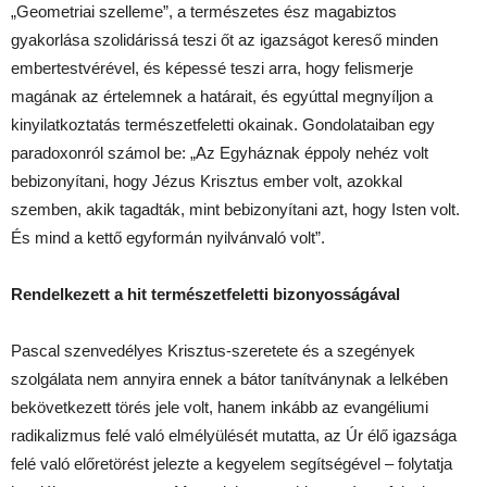
„Geometriai szelleme”, a természetes ész magabiztos
gyakorlása szolidárissá teszi őt az igazságot kereső minden
embertestvérével, és képessé teszi arra, hogy felismerje
magának az értelemnek a határait, és egyúttal megnyíljon a
kinyilatkoztatás természetfeletti okainak. Gondolataiban egy
paradoxonról számol be: „Az Egyháznak éppoly nehéz volt
bebizonyítani, hogy Jézus Krisztus ember volt, azokkal
szemben, akik tagadták, mint bebizonyítani azt, hogy Isten volt.
És mind a kettő egyformán nyilvánvaló volt”.
Rendelkezett a hit természetfeletti bizonyosságával
Pascal szenvedélyes Krisztus-szeretete és a szegények
szolgálata nem annyira ennek a bátor tanítványnak a lelkében
bekövetkezett törés jele volt, hanem inkább az evangéliumi
radikalizmus felé való elmélyülését mutatta, az Úr élő igazsága
felé való előretörést jelezte a kegyelem segítségével – folytatja