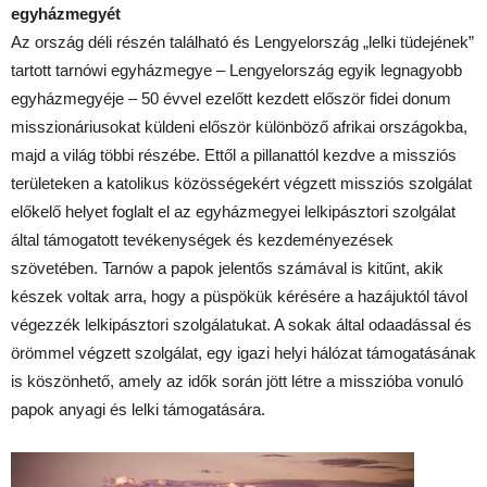
egyházmegyét
Az ország déli részén található és Lengyelország „lelki tüdejének”
tartott tarnówi egyházmegye – Lengyelország egyik legnagyobb
egyházmegyéje – 50 évvel ezelőtt kezdett először fidei donum
misszionáriusokat küldeni először különböző afrikai országokba,
majd a világ többi részébe. Ettől a pillanattól kezdve a missziós
területeken a katolikus közösségekért végzett missziós szolgálat
előkelő helyet foglalt el az egyházmegyei lelkipásztori szolgálat
által támogatott tevékenységek és kezdeményezések
szövetében. Tarnów a papok jelentős számával is kitűnt, akik
készek voltak arra, hogy a püspökük kérésére a hazájuktól távol
végezzék lelkipásztori szolgálatukat. A sokak által odaadással és
örömmel végzett szolgálat, egy igazi helyi hálózat támogatásának
is köszönhető, amely az idők során jött létre a misszióba vonuló
papok anyagi és lelki támogatására.