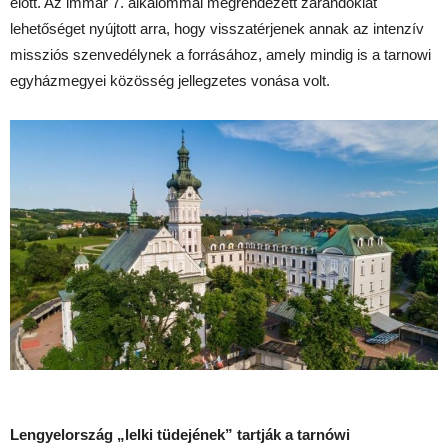
előtt. Az immár 7. alkalommal megrendezett zarándoklat
lehetőséget nyújtott arra, hogy visszatérjenek annak az intenzív
missziós szenvedélynek a forrásához, amely mindig is a tarnowi
egyházmegyei közösség jellegzetes vonása volt.
Lengyelország „lelki tüdejének” tartják a tarnówi