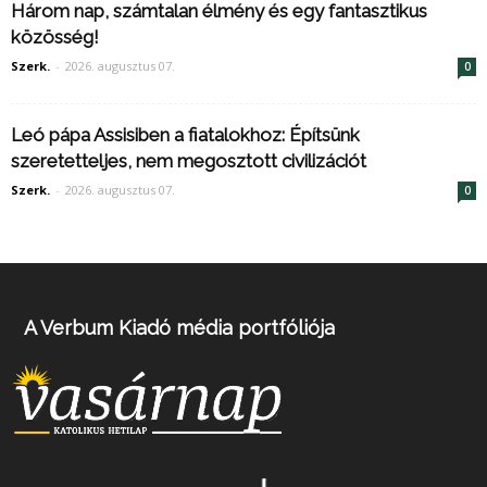
Három nap, számtalan élmény és egy fantasztikus
közösség!
Szerk.
-
2026. augusztus 07.
0
Leó pápa Assisiben a fiatalokhoz: Építsünk
szeretetteljes, nem megosztott civilizációt
Szerk.
-
2026. augusztus 07.
0
A Verbum Kiadó média portfóliója