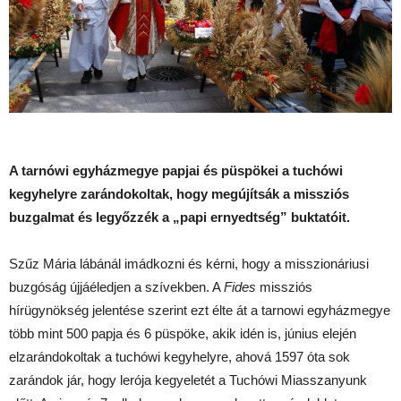
A tarnówi egyházmegye papjai és püspökei a tuchówi
kegyhelyre zarándokoltak, hogy megújítsák a missziós
buzgalmat és legyőzzék a „papi ernyedtség” buktatóit.
Szűz Mária lábánál imádkozni és kérni, hogy a misszionáriusi
buzgóság újjáéledjen a szívekben. A
Fides
missziós
hírügynökség jelentése szerint ezt élte át a tarnowi egyházmegye
több mint 500 papja és 6 püspöke, akik idén is, június elején
elzarándokoltak a tuchówi kegyhelyre, ahová 1597 óta sok
zarándok jár, hogy lerója kegyeletét a Tuchówi Miasszanyunk