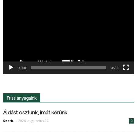
Videólejátszó
00:00
35:02
Friss anyagaink
Áldást osztunk, imát kérünk
Szerk.
-
2026. augusztus 07.
0