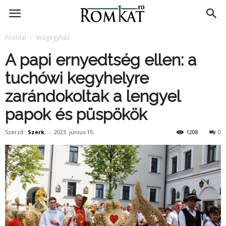
RomKat.ro
Főoldal
Világegyház
A papi ernyedtség ellen: a
tuchówi kegyhelyre
zarándokoltak a lengyel
papok és püspökök
Szerző:
Szerk.
-
2023. június 15.
1208
0