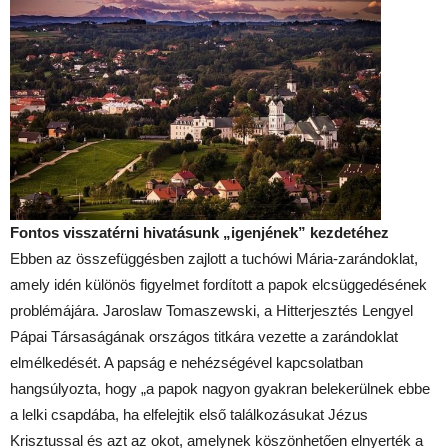
Fontos visszatérni hivatásunk „igenjének” kezdetéhez
Ebben az összefüggésben zajlott a tuchówi Mária-zarándoklat,
amely idén különös figyelmet fordított a papok elcsüggedésének
problémájára. Jaroslaw Tomaszewski, a Hitterjesztés Lengyel
Pápai Társaságának országos titkára vezette a zarándoklat
elmélkedését. A papság e nehézségével kapcsolatban
hangsúlyozta, hogy „a papok nagyon gyakran belekerülnek ebbe
a lelki csapdába, ha elfelejtik első találkozásukat Jézus
Krisztussal és azt az okot, amelynek köszönhetően elnyerték a