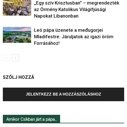
„Egy szív Krisztusban” – megrendezték
az Örmény Katolikus Világifjúsági
Napokat Libanonban
Leó pápa üzenete a međugorjei
Mladifestre: Járuljatok az igazi öröm
Forrásához!
SZÓLJ HOZZÁ
JELENTKEZZ BE A HOZZÁSZÓLÁSHOZ
Amikor Csíkban járt a pápa…