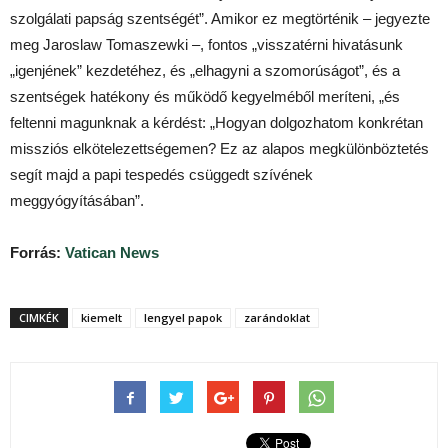
szolgálati papság szentségét”. Amikor ez megtörténik – jegyezte
meg Jaroslaw Tomaszewki –, fontos „visszatérni hivatásunk
„igenjének” kezdetéhez, és „elhagyni a szomorúságot”, és a
szentségek hatékony és működő kegyelméből meríteni, „és
feltenni magunknak a kérdést: „Hogyan dolgozhatom konkrétan
missziós elkötelezettségemen? Ez az alapos megkülönböztetés
segít majd a papi tespedés csüggedt szívének
meggyógyításában”.
Forrás:
Vatican News
CIMKÉK
kiemelt
lengyel papok
zarándoklat