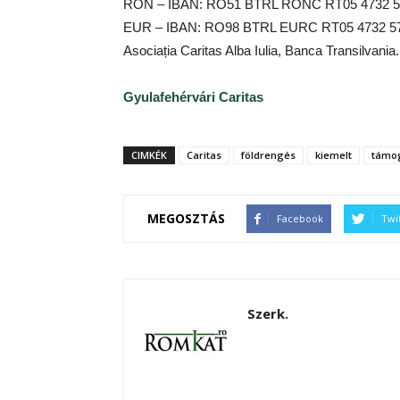
RON – IBAN: RO51 BTRL RONC RT05 4732 5
EUR – IBAN: RO98 BTRL EURC RT05 4732 5
Asociația Caritas Alba Iulia, Banca Transilvania.
Gyulafehérvári Caritas
CIMKÉK
Caritas
földrengés
kiemelt
támo
MEGOSZTÁS
Facebook
Twi
Szerk.