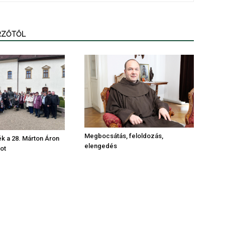
ERZŐTŐL
Megbocsátás, feloldozás,
k a 28. Márton Áron
elengedés
ot