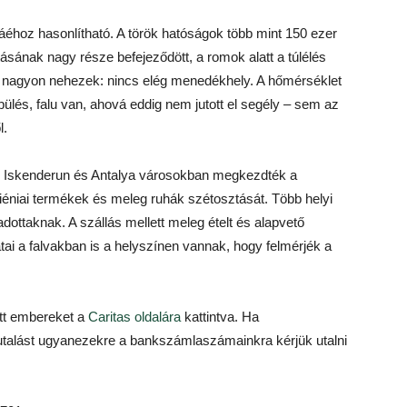
niáéhoz hasonlítható. A török hatóságok több mint 150 ezer
tásának nagy része befejeződött, a romok alatt a túlélés
ei nagyon nehezek: nincs elég menedékhely. A hőmérséklet
pülés, falu van, ahová eddig nem jutott el segély – sem az
l.
k Iskenderun és Antalya városokban megkezdték a
iéniai termékek és meleg ruhák szétosztását. Több helyi
dottaknak. A szállás mellett meleg ételt és alapvető
tai a falvakban is a helyszínen vannak, hogy felmérjék a
tott embereket a
Caritas oldalára
kattintva. Ha
utalást ugyanezekre a bankszámlaszámainkra kérjük utalni