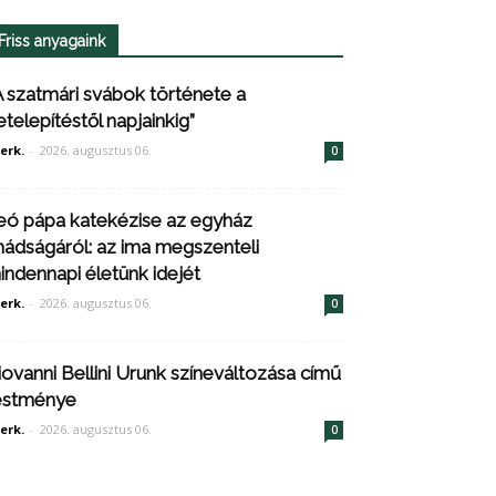
Friss anyagaink
A szatmári svábok története a
etelepítéstől napjainkig”
erk.
-
2026. augusztus 06.
0
eó pápa katekézise az egyház
mádságáról: az ima megszenteli
indennapi életünk idejét
erk.
-
2026. augusztus 06.
0
iovanni Bellini Urunk színeváltozása című
estménye
erk.
-
2026. augusztus 06.
0