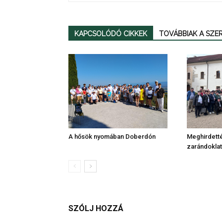
KAPCSOLÓDÓ CIKKEK
TOVÁBBIAK A SZ
A hősök nyomában Doberdón
Meghirdetté
zarándoklat
SZÓLJ HOZZÁ