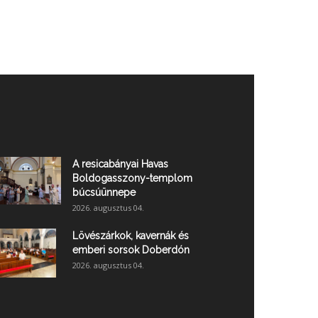
A resicabányai Havas
Boldogasszony-templom
búcsúünnepe
2026. augusztus 04.
Lövészárkok, kavernák és
emberi sorsok Doberdón
2026. augusztus 04.