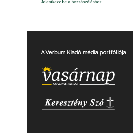
Jelentkezz be a hozzászóláshoz
A Verbum Kiadó média portfóliója