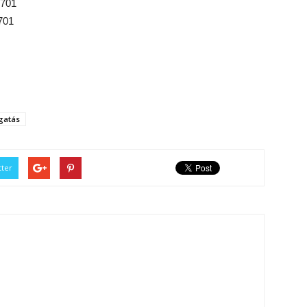
701
701
gatás
tter