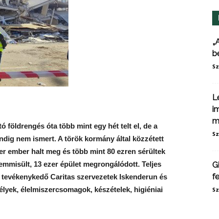
„
b
Sz
L
i
m
ó földrengés óta több mint egy hét telt el, de a
Sz
dig nem ismert. A török kormány által közzétett
zer ember halt meg és több mint 80 ezren sérültek
emmisült, 13 ezer épület megrongálódott. Teljes
G
f
 tevékenykedő Caritas szervezetek Iskenderun és
yek, élelmiszercsomagok, készételek, higiéniai
Sz