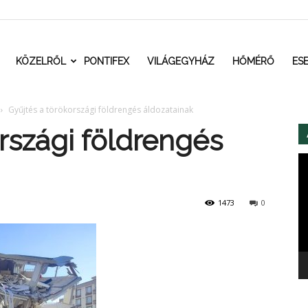
t.ro
KÖZELRŐL
PONTIFEX
VILÁGEGYHÁZ
HŐMÉRŐ
ES
Gyűjtés a törökországi földrengés áldozatainak
rszági földrengés
Vi
1473
0