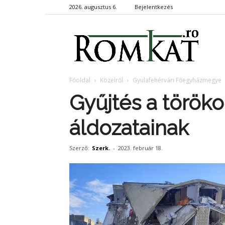
2026. augusztus 6.
Bejelentkezés
RomKa
Főoldal
Közelről
Gyulafehérvári Főegyházmegye
Gyűjtés a töröko
áldozatainak
Szerző:
Szerk.
-
2023. február 18.