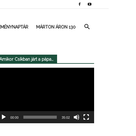
EMÉNYNAPTÁR
MÁRTON ÁRON 130
Amikor Csíkban járt a pápa…
deólejátszó
00:00
35:02