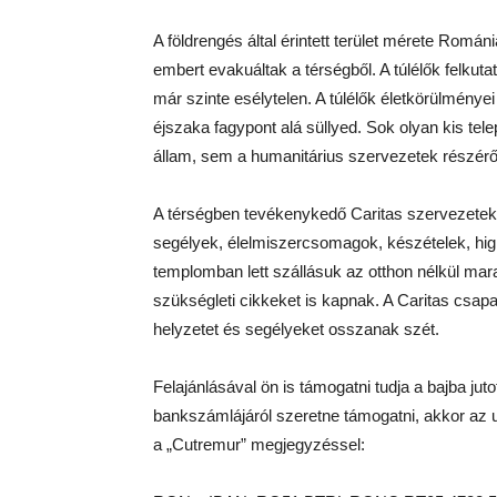
A földrengés által érintett terület mérete Romá
embert evakuáltak a térségből. A túlélők felkuta
már szinte esélytelen. A túlélők életkörülmény
éjszaka fagypont alá süllyed. Sok olyan kis tele
állam, sem a humanitárius szervezetek részérő
A térségben tevékenykedő Caritas szervezete
segélyek, élelmiszercsomagok, készételek, hig
templomban lett szállásuk az otthon nélkül mara
szükségleti cikkeket is kapnak. A Caritas csapa
helyzetet és segélyeket osszanak szét.
Felajánlásával ön is támogatni tudja a bajba ju
bankszámlájáról szeretne támogatni, akkor az 
a „Cutremur” megjegyzéssel: