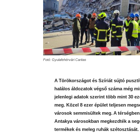
Fotó: Gyulafehérvári Caritas
A Törökországot és Szíriát sújtó pusztít
halálos áldozatok végső száma még min
jelenlegi adatok szerint több mint 30 e
meg. Közel 8 ezer épület teljesen megs
városok semmisültek meg. A térségben
Antakya városokban megkezdték a segél
termékek és meleg ruhák szétosztását.