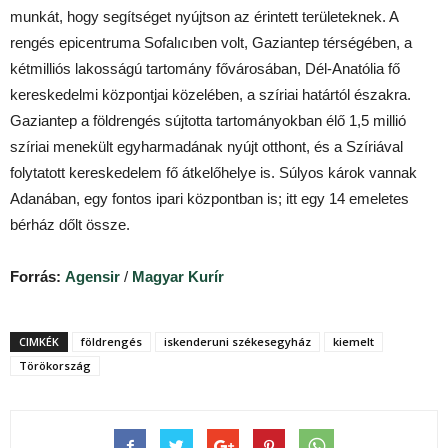
munkát, hogy segítséget nyújtson az érintett területeknek. A
rengés epicentruma Sofalıcıben volt, Gaziantep térségében, a
kétmilliós lakosságú tartomány fővárosában, Dél-Anatólia fő
kereskedelmi központjai közelében, a szíriai határtól északra.
Gaziantep a földrengés sújtotta tartományokban élő 1,5 millió
szíriai menekült egyharmadának nyújt otthont, és a Szíriával
folytatott kereskedelem fő átkelőhelye is. Súlyos károk vannak
Adanában, egy fontos ipari központban is; itt egy 14 emeletes
bérház dőlt össze.
Forrás:
Agensir
/
Magyar Kurír
CIMKÉK
földrengés
iskenderuni székesegyház
kiemelt
Törökország