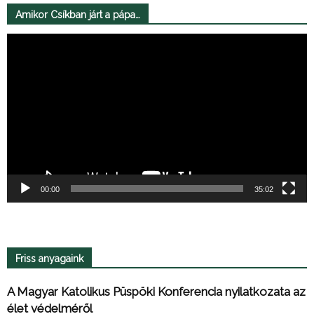
Amikor Csíkban járt a pápa…
Videólejátszó
00:00
35:02
Friss anyagaink
A Magyar Katolikus Püspöki Konferencia nyilatkozata az
élet védelméről