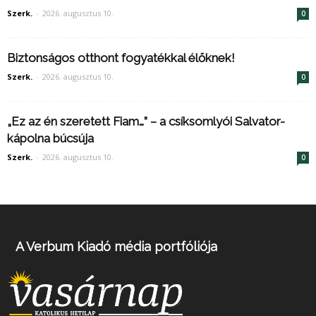
Szerk.
-
2026. augusztus 10.
0
Biztonságos otthont fogyatékkal élőknek!
Szerk.
-
2026. augusztus 10.
0
„Ez az én szeretett Fiam…” – a csíksomlyói Salvator-
kápolna búcsúja
Szerk.
-
2026. augusztus 10.
0
A Verbum Kiadó média portfóliója