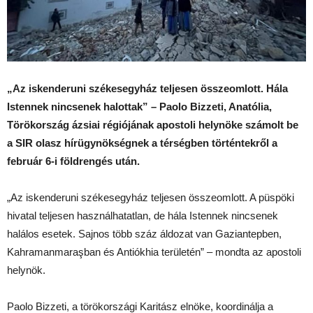
„Az iskenderuni székesegyház teljesen összeomlott. Hála
Istennek nincsenek halottak” – Paolo Bizzeti, Anatólia,
Törökország ázsiai régiójának apostoli helynöke számolt be
a SIR olasz hírügynökségnek a térségben történtekről a
február 6-i földrengés után.
„Az iskenderuni székesegyház teljesen összeomlott. A püspöki
hivatal teljesen használhatatlan, de hála Istennek nincsenek
halálos esetek. Sajnos több száz áldozat van Gaziantepben,
Kahramanmaraşban és Antiókhia területén” – mondta az apostoli
helynök.
Paolo Bizzeti, a törökországi Karitász elnöke, koordinálja a