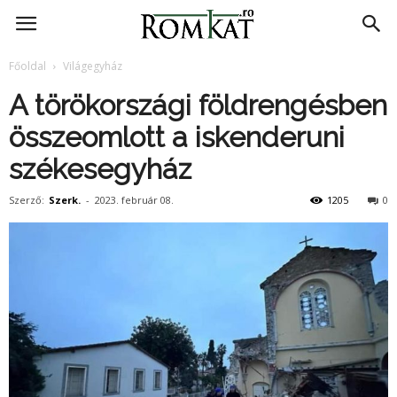
RomKat.ro
Főoldal
Világegyház
A törökországi földrengésben
összeomlott a iskenderuni
székesegyház
Szerző:
Szerk.
-
2023. február 08.
1205
0