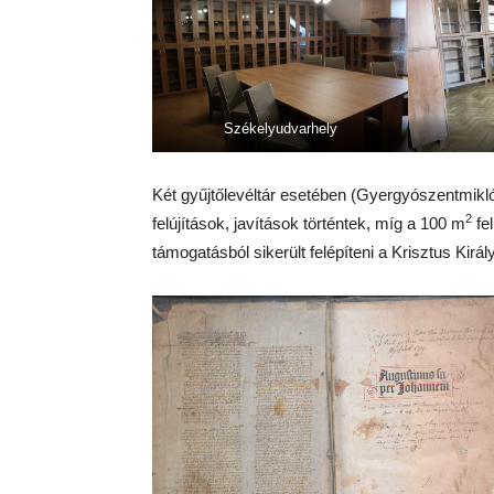
Székelyudvarhely
Két gyűjtőlevéltár esetében (Gyergyószentmikl
2
felújítások, javítások történtek, míg a 100 m
fel
támogatásból sikerült felépíteni a Krisztus Királ