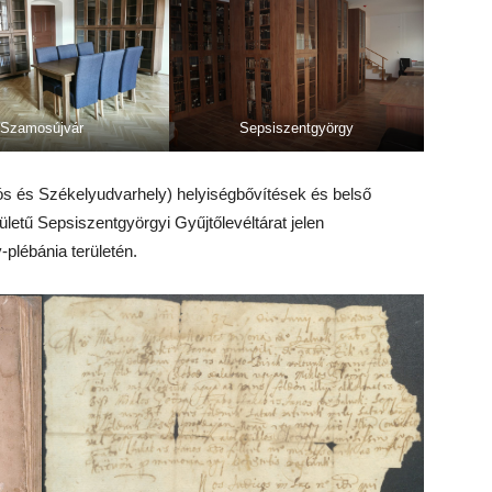
Szamosújvár
Sepsiszentgyörgy
ós és Székelyudvarhely) helyiségbővítések és belső
ületű Sepsiszentgyörgyi Gyűjtőlevéltárat jelen
y-plébánia területén.