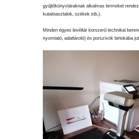
gyűjtőkönyvtáraknak alkalmas termeket rendezt
kutatóasztalok, székek stb.).
Minden egyes levéltár korszerű technikai ber
nyomtató, adattároló) és porszívók birtokába jut