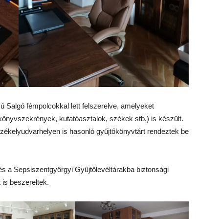
ú Salgó fémpolcokkal lett felszerelve, amelyeket
 (könyvszekrények, kutatóasztalok, székek stb.) is készült.
ékelyudvarhelyen is hasonló gyűjtőkönyvtárt rendeztek be
és a Sepsiszentgyörgyi Gyűjtőlevéltárakba biztonsági
 is beszereltek.