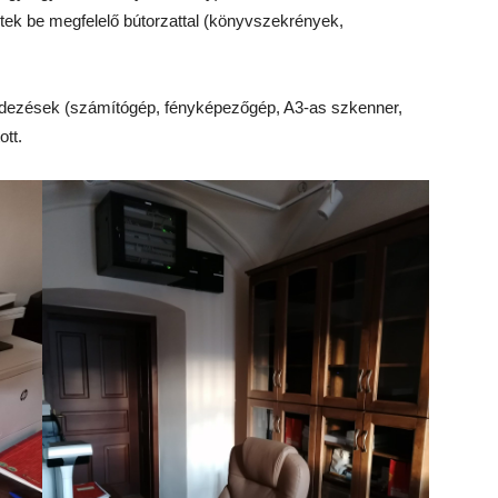
ek be megfelelő bútorzattal (könyvszekrények,
endezések (számítógép, fényképezőgép, A3-as szkenner,
ott.