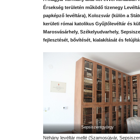
Érsekség területén működő tizenegy Levéltár
papképző levéltára), Kolozsvár (külön a Stát
kerületi római katolikus Gyűjtőlevéltár és k
Marosvásárhely, Székelyudvarhely, Sepsisz
fejlesztését, bővítését, kialakítását és felújít
Sepsiszentgyörgy
Néhány levéltár mellé (Szamosújvár, Sepsiszen