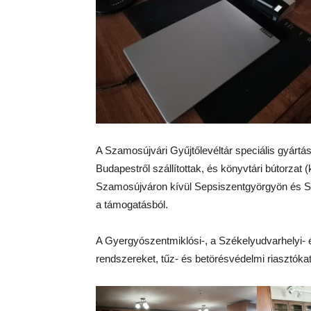
A Szamosújvári Gyűjtőlevéltár speciális gyártás
Budapestről szállítottak, és könyvtári bútorzat
Szamosújváron kívül Sepsiszentgyörgyön és Sz
a támogatásból.
A Gyergyószentmiklósi-, a Székelyudvarhelyi- 
rendszereket, tűz- és betörésvédelmi riasztókat