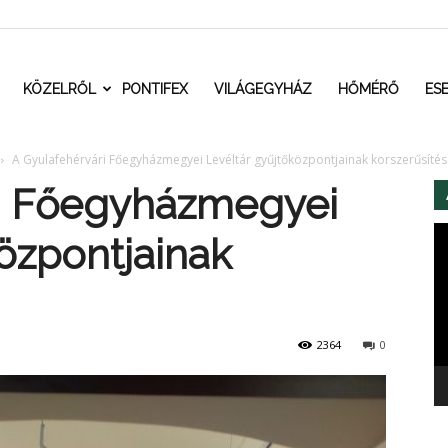
t.ro
KÖZELRŐL
PONTIFEX
VILÁGEGYHÁZ
HŐMÉRŐ
ES
A Gyulafehérvári Főegyházmegyei Levéltár gyűjtőközpontjainak korszerűsíté
ri Főegyházmegyei
Vi
özpontjainak
2364
0