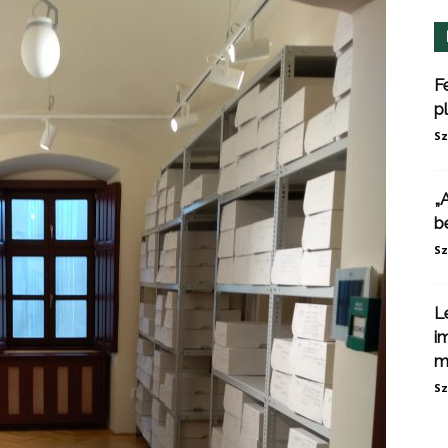
F
p
Sz
„
b
Sz
L
i
m
Sz