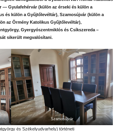
 — Gyulafehérvár (külön az érseki és külön a
us és külön a Gyűjtőlevéltár), Szamosújvár (külön a
ülön az Örmény Katolikus Gyűjtőlevéltár),
entgyörgy, Gyergyószentmiklós és Csíkszereda –
ását sikerült megvalósítani.
Szamosújvár
tgyörgy és Székelyudvarhely) történeti