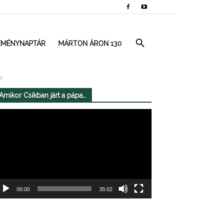
EMÉNYNAPTÁR
MÁRTON ÁRON 130
se
Amikor Csíkban járt a pápa…
deólejátszó
00:00
35:02