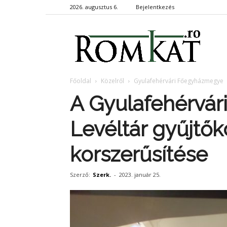
2026. augusztus 6.
Bejelentkezés
RomKa
Főoldal
Közelről
Gyulafehérvári Főegyházmegye
A Gyulafehérvá
Levéltár gyűjtők
korszerűsítése
Szerző:
Szerk.
-
2023. január 25.