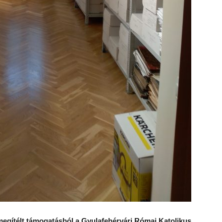
megítélt támogatásból a Gyulafehérvári Római Katolikus