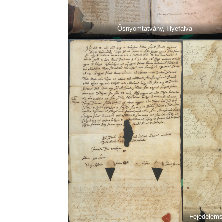
Ősnyomtatvány, Illyefalva
Fejedelemsé