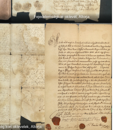
Fejedelemségkori oklevél, Altorja
g kori oklevelek, Altorja