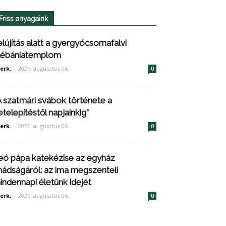
Friss anyagaink
elújítás alatt a gyergyócsomafalvi
lébániatemplom
erk.
-
2026. augusztus 06.
0
A szatmári svábok története a
etelepítéstől napjainkig”
erk.
-
2026. augusztus 06.
0
eó pápa katekézise az egyház
mádságáról: az ima megszenteli
indennapi életünk idejét
erk.
-
2026. augusztus 06.
0