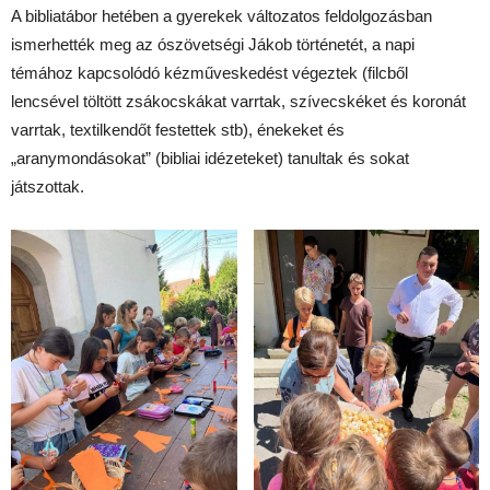
A bibliatábor hetében a gyerekek változatos feldolgozásban
ismerhették meg az ószövetségi Jákob történetét, a napi
témához kapcsolódó kézműveskedést végeztek (filcből
lencsével töltött zsákocskákat varrtak, szívecskéket és koronát
varrtak, textilkendőt festettek stb), énekeket és
„aranymondásokat” (bibliai idézeteket) tanultak és sokat
játszottak.