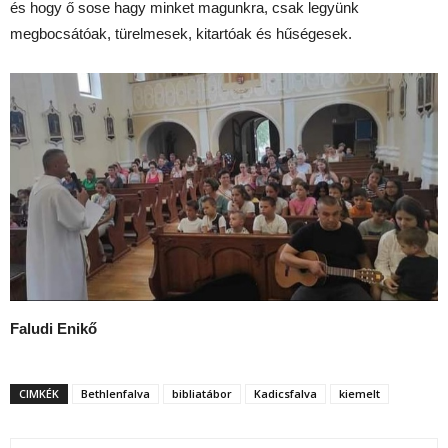
és hogy ő sose hagy minket magunkra, csak legyünk
megbocsátóak, türelmesek, kitartóak és hűségesek.
Faludi Enikő
CIMKÉK
Bethlenfalva
bibliatábor
Kadicsfalva
kiemelt