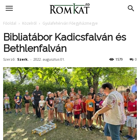
RomKat.ro
Főoldal
Közelről
Gyulafehérvári Főegyházmegye
Bibliatábor Kadicsfalván és
Bethlenfalván
Szerző:
Szerk.
-
2022. augusztus 01.
1579
0