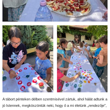
A tábort pénteken délben szentmisével zártuk, ahol hálát adtunk a
jó Istennek, megköszöntük neki, hogy ő a mi életünk „rendezője”,