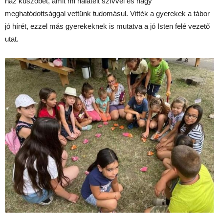
ház küszöbét, amit mi hálatelt szívvel és nagy
meghatódottsággal vettünk tudomásul. Vitték a gyerekek a tábor
jó hírét, ezzel más gyerekeknek is mutatva a jó Isten felé vezető
utat.