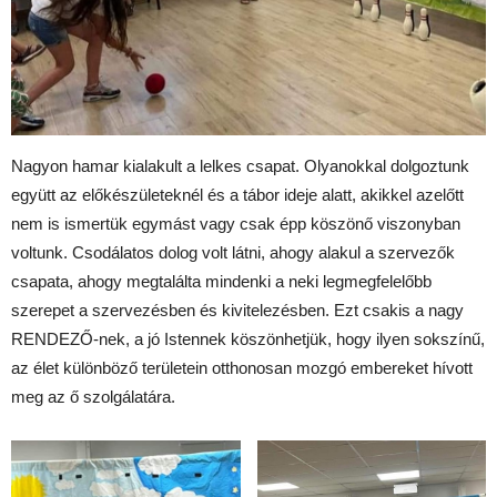
Nagyon hamar kialakult a lelkes csapat. Olyanokkal dolgoztunk
együtt az előkészületeknél és a tábor ideje alatt, akikkel azelőtt
nem is ismertük egymást vagy csak épp köszönő viszonyban
voltunk. Csodálatos dolog volt látni, ahogy alakul a szervezők
csapata, ahogy megtalálta mindenki a neki legmegfelelőbb
szerepet a szervezésben és kivitelezésben. Ezt csakis a nagy
RENDEZŐ-nek, a jó Istennek köszönhetjük, hogy ilyen sokszínű,
az élet különböző területein otthonosan mozgó embereket hívott
meg az ő szolgálatára.