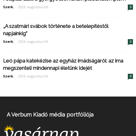
Szerk.
-
2026. augusztus 06.
0
„A szatmári svábok története a betelepítéstől
napjainkig”
Szerk.
-
2026. augusztus 06.
0
Leó pápa katekézise az egyház imádságáról: az ima
megszenteli mindennapi életünk idejét
Szerk.
-
2026. augusztus 06.
0
A Verbum Kiadó média portfóliója