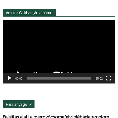
Amikor Csíkban járt a pápa…
Videólejátszó
00:00
35:02
Friss anyagaink
Felújítás alatt a gyergyócsomafalvi plébániatemplom