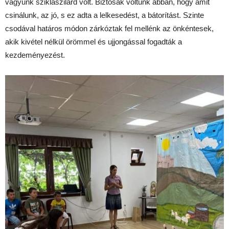
vágyunk sziklaszilárd volt. Biztosak voltunk abban, hogy amit
csinálunk, az jó, s ez adta a lelkesedést, a bátorítást. Szinte
csodával határos módon zárkóztak fel mellénk az önkéntesek,
akik kivétel nélkül örömmel és ujjongással fogadták a
kezdeményezést.