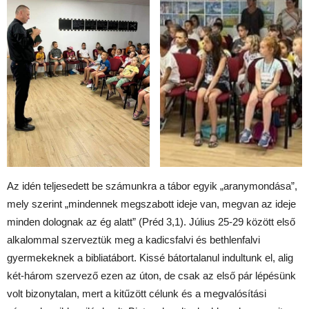
Az idén teljesedett be számunkra a tábor egyik „aranymondása”,
mely szerint „mindennek megszabott ideje van, megvan az ideje
minden dolognak az ég alatt” (Préd 3,1). Július 25-29 között első
alkalommal szerveztük meg a kadicsfalvi és bethlenfalvi
gyermekeknek a bibliatábort. Kissé bátortalanul indultunk el, alig
két-három szervező ezen az úton, de csak az első pár lépésünk
volt bizonytalan, mert a kitűzött célunk és a megvalósítási