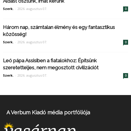
Áldást osztunk, imát kérünk
Szerk.
-
2026. augusztus 07.
0
Három nap, számtalan élmény és egy fantasztikus
közösség!
Szerk.
-
2026. augusztus 07.
0
Leó pápa Assisiben a fiatalokhoz: Építsünk
szeretetteljes, nem megosztott civilizációt
Szerk.
-
2026. augusztus 07.
0
A Verbum Kiadó média portfóliója