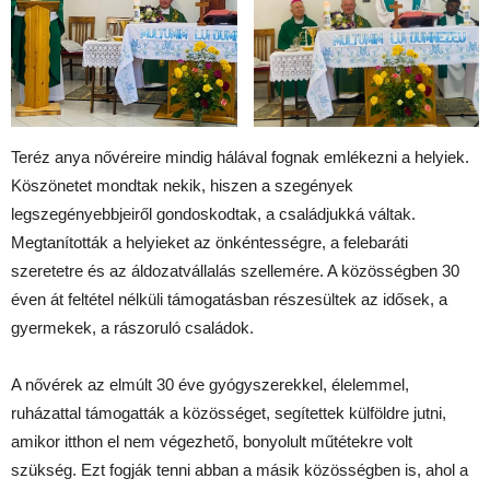
Teréz anya nővéreire mindig hálával fognak emlékezni a helyiek.
Köszönetet mondtak nekik, hiszen a szegények
legszegényebbjeiről gondoskodtak, a családjukká váltak.
Megtanították a helyieket az önkéntességre, a felebaráti
szeretetre és az áldozatvállalás szellemére. A közösségben 30
éven át feltétel nélküli támogatásban részesültek az idősek, a
gyermekek, a rászoruló családok.
A nővérek az elmúlt 30 éve gyógyszerekkel, élelemmel,
ruházattal támogatták a közösséget, segítettek külföldre jutni,
amikor itthon el nem végezhető, bonyolult műtétekre volt
szükség. Ezt fogják tenni abban a másik közösségben is, ahol a