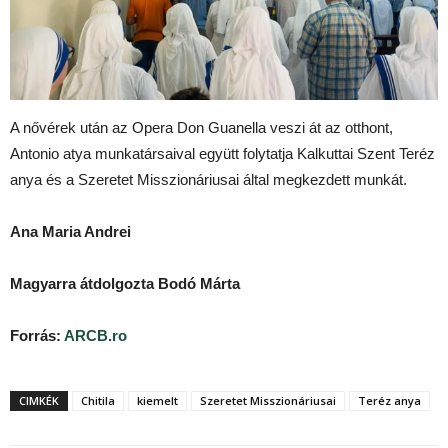
A nővérek után az Opera Don Guanella veszi át az otthont,
Antonio atya munkatársaival együtt folytatja Kalkuttai Szent Teréz
anya és a Szeretet Misszionáriusai által megkezdett munkát.
Ana Maria Andrei
Magyarra átdolgozta Bodó Márta
Forrás:
ARCB.ro
CIMKÉK
Chitila
kiemelt
Szeretet Misszionáriusai
Teréz anya