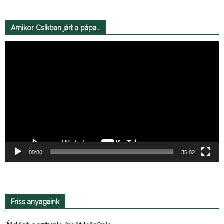
Amikor Csíkban járt a pápa…
Videólejátszó
00:00
35:02
Friss anyagaink