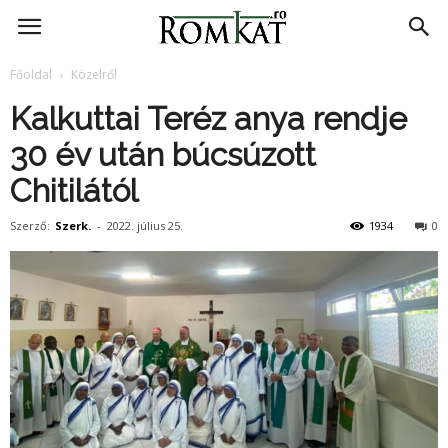
RomKat.ro
Főoldal
Közelről
Kalkuttai Teréz anya rendje
30 év után búcsúzott
Chitilától
Szerző:
Szerk.
-
2022. július 25.
1934
0