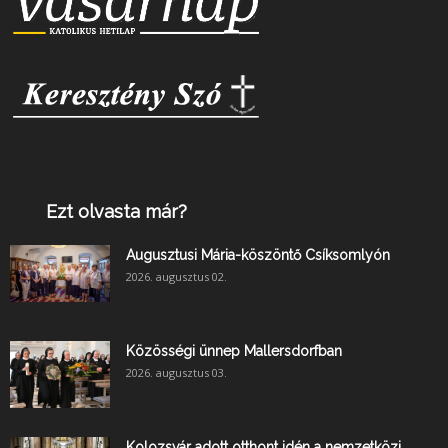
Ezt olvasta már?
Augusztusi Mária-köszöntő Csíksomlyón
2026. augusztus 02.
Közösségi ünnep Mallersdorfban
2026. augusztus 03.
Kolozsvár adott otthont idén a nemzetközi