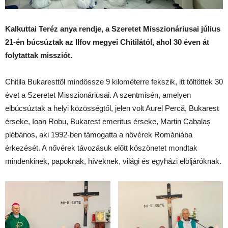
Kalkuttai Teréz anya rendje, a Szeretet Misszionáriusai július
21-én búcsúztak az Ilfov megyei Chitilától, ahol 30 éven át
folytattak missziót.
Chitila Bukaresttől mindössze 9 kilométerre fekszik, itt töltöttek 30
évet a Szeretet Misszionáriusai. A szentmisén, amelyen
elbúcsúztak a helyi közösségtől, jelen volt Aurel Percă, Bukarest
érseke, Ioan Robu, Bukarest emeritus érseke, Martin Cabalaș
plébános, aki 1992-ben támogatta a nővérek Romániába
érkezését. A nővérek távozásuk előtt köszönetet mondtak
mindenkinek, papoknak, híveknek, világi és egyházi elöljáróknak.