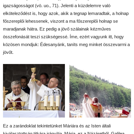
igazságosságot (vö. uo., 71). Jelenti a küzdelemre való
elköteleződést is, hogy azok, akik a tegnap lemaradtak, a holnap
főszereplői lehessenek, viszont a ma főszereplői holnap se
maradjanak hátra. Ez pedig a jövő szálainak kézműves
összefonását teszi szükségessé. Íme, ezért vagyunk itt, hogy
közösen mondjuk: Édesanyánk, taníts meg minket összevarrni a
jövőt.
Ez a zarándoklat tekintetünket Máriára és az Isten általi
kiválasztottság titkára irányítja. Mária, ez a Názáretből, Galilea