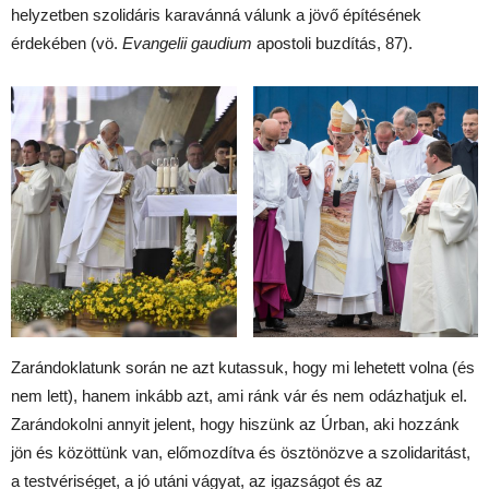
helyzetben szolidáris karavánná válunk a jövő építésének
érdekében (vö.
Evangelii gaudium
apostoli buzdítás, 87).
Zarándoklatunk során ne azt kutassuk, hogy mi lehetett volna (és
nem lett), hanem inkább azt, ami ránk vár és nem odázhatjuk el.
Zarándokolni annyit jelent, hogy hiszünk az Úrban, aki hozzánk
jön és közöttünk van, előmozdítva és ösztönözve a szolidaritást,
a testvériséget, a jó utáni vágyat, az igazságot és az