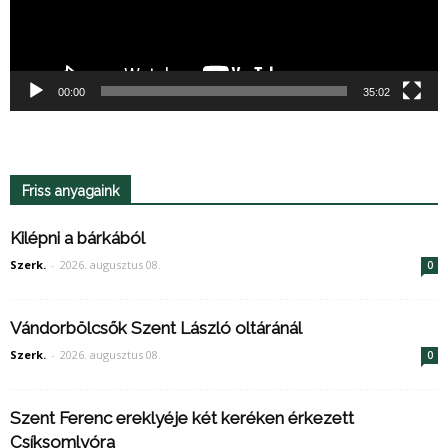
00:00
35:02
Friss anyagaink
Kilépni a bárkából
Szerk.
-
2026. augusztus 08.
0
Vándorbölcsők Szent László oltáránál
Szerk.
-
2026. augusztus 08.
0
Szent Ferenc ereklyéje két keréken érkezett
Csíksomlyóra