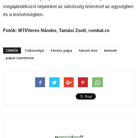
megajándékozni népeinket az üdvösség örömével az egységben
és a testvériségben.
Fotók: MTI/Veres Nándor, Tamási Zsolt, romkat.ro
CIMKÉK
Csíksomlyó
Ferenc pápa
három éve
kiemelt
pápai szentmise