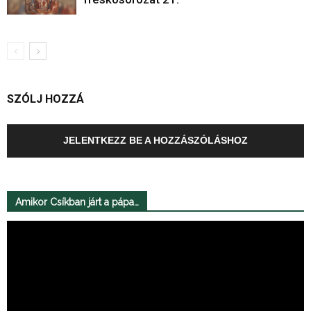
SZÓLJ HOZZÁ
JELENTKEZZ BE A HOZZÁSZÓLÁSHOZ
Amikor Csíkban járt a pápa…
Videólejátszó