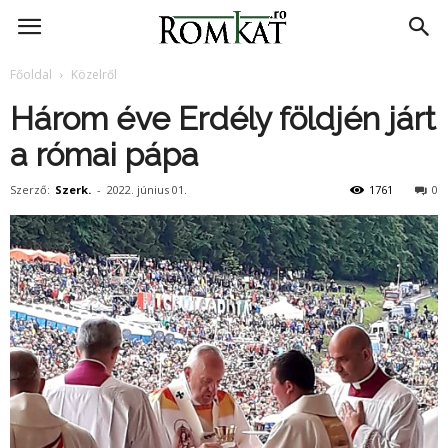
RomKat.ro
Főoldal
Közelről
Három éve Erdély földjén járt
a római pápa
Szerző:
Szerk.
-
2022. június 01.
1761
0