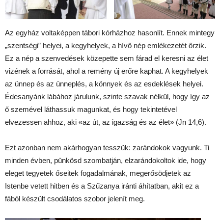
Az egyház voltaképpen tábori kórházhoz hasonlít. Ennek mintegy
„szentségi” helyei, a kegyhelyek, a hívő nép emlékezetét őrzik.
Ez a nép a szenvedések közepette sem fárad el keresni az élet
vizének a forrását, ahol a remény új erőre kaphat. A kegyhelyek
az ünnep és az ünneplés, a könnyek és az esdeklések helyei.
Édesanyánk lábához járulunk, szinte szavak nélkül, hogy így az
ő szemével láthassuk magunkat, és hogy tekintetével
elvezessen ahhoz, aki «az út, az igazság és az élet» (Jn 14,6).
Ezt azonban nem akárhogyan tesszük: zarándokok vagyunk. Ti
minden évben, pünkösd szombatján, elzarándokoltok ide, hogy
eleget tegyetek őseitek fogadalmának, megerősödjetek az
Istenbe vetett hitben és a Szűzanya iránti áhítatban, akit ez a
fából készült csodálatos szobor jelenít meg.