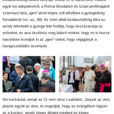
egyik kis településéről, a Római Birodalom és Izrael perifériájáról
származó lány „igen”-jével képes volt elindítani a gyöngédség
forradalmát (vö. uo., 88). Az Isten általi kiválasztottság titka ez,
amely tekintetét a gyenge felé fordítja, hogy összezavarja az
erőseket, és arra ösztönöz meg bátorít minket, hogy mi is hozzá
hasonlóan mondjuk ki az „igen”-ünket, hogy végigjárjuk a
kiengesztelődés ösvényeit.
Aki kockáztat, annak az Úr nem okoz csalódást. Járjunk az úton,
járjunk együtt az úton, és engedjük, hogy az evangélium legyen
az a kovász, amely képes áthatni mindent és képes