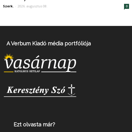
Szerk.
-
2026. augusztus 08.
0
A Verbum Kiadó média portfóliója
Ezt olvasta már?