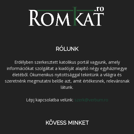
RÓLUNK
Erdélyben szerkesztett katolikus portál vagyunk, amely
információkat szolgáltat a kiadóját alapító négy egyházmegye
életéből. Ökumenikus nyitottsággal tekintünk a világra és
szeretnénk megmutatni belőle azt, amit értékesnek, relevánsnak
látunk.
Lépj kapcsolatba velünk:
szerk@verbum.ro
KÖVESS MINKET