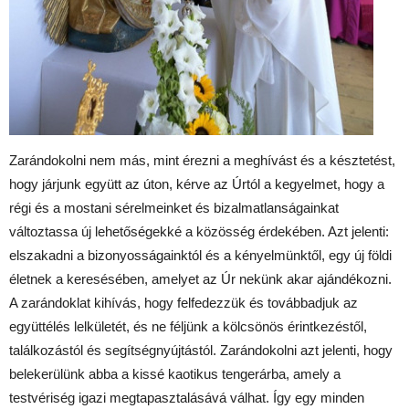
Zarándokolni nem más, mint érezni a meghívást és a késztetést,
hogy járjunk együtt az úton, kérve az Úrtól a kegyelmet, hogy a
régi és a mostani sérelmeinket és bizalmatlanságainkat
változtassa új lehetőségekké a közösség érdekében. Azt jelenti:
elszakadni a bizonyosságainktól és a kényelmünktől, egy új földi
életnek a keresésében, amelyet az Úr nekünk akar ajándékozni.
A zarándoklat kihívás, hogy felfedezzük és továbbadjuk az
együttélés lelkületét, és ne féljünk a kölcsönös érintkezéstől,
találkozástól és segítségnyújtástól. Zarándokolni azt jelenti, hogy
belekerülünk abba a kissé kaotikus tengerárba, amely a
testvériség igazi megtapasztalásává válhat. Így egy minden