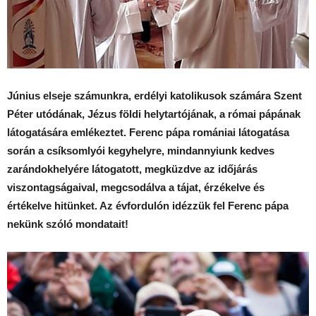
Június elseje számunkra, erdélyi katolikusok számára Szent
Péter utódának, Jézus földi helytartójának, a római pápának
látogatására emlékeztet. Ferenc pápa romániai látogatása
során a csíksomlyói kegyhelyre, mindannyiunk kedves
zarándokhelyére látogatott, megküzdve az időjárás
viszontagságaival, megcsodálva a tájat, érzékelve és
értékelve hitünket. Az évfordulón idézzük fel Ferenc pápa
nekünk szóló mondatait!