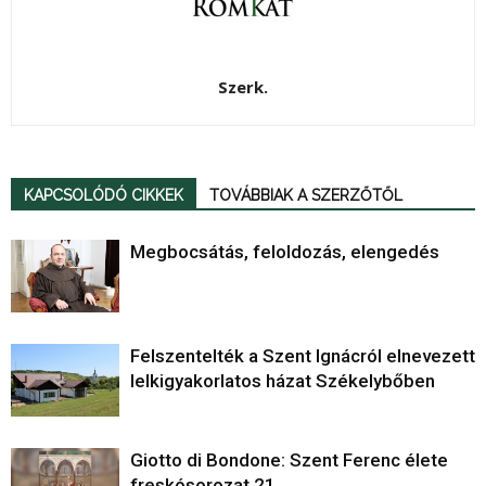
Szerk.
KAPCSOLÓDÓ CIKKEK
TOVÁBBIAK A SZERZŐTŐL
Megbocsátás, feloldozás, elengedés
Felszentelték a Szent Ignácról elnevezett
lelkigyakorlatos házat Székelybőben
Giotto di Bondone: Szent Ferenc élete
freskósorozat 21.