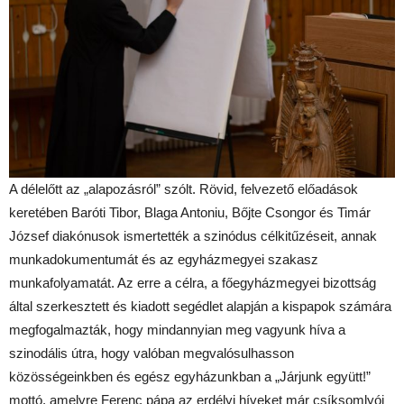
A délelőtt az „alapozásról” szólt. Rövid, felvezető előadások
keretében Baróti Tibor, Blaga Antoniu, Bőjte Csongor és Timár
József diakónusok ismertették a szinódus célkitűzéseit, annak
munkadokumentumát és az egyházmegyei szakasz
munkafolyamatát. Az erre a célra, a főegyházmegyei bizottság
által szerkesztett és kiadott segédlet alapján a kispapok számára
megfogalmazták, hogy mindannyian meg vagyunk híva a
szinodális útra, hogy valóban megvalósulhasson
közösségeinkben és egész egyházunkban a „Járjunk együtt!”
mottó, amelyre Ferenc pápa az erdélyi híveket már csíksomlyói