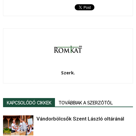
Szerk.
KAPCSOLÓDÓ CIKKEK
TOVÁBBIAK A SZERZŐTŐL
Vándorbölcsők Szent László oltáránál