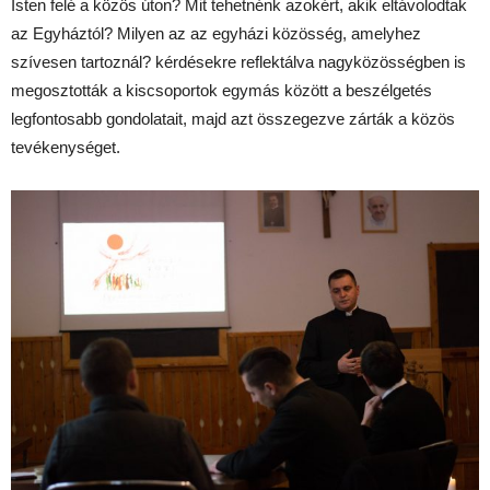
Isten felé a közös úton? Mit tehetnénk azokért, akik eltávolodtak
az Egyháztól? Milyen az az egyházi közösség, amelyhez
szívesen tartoznál? kérdésekre reflektálva nagyközösségben is
megosztották a kiscsoportok egymás között a beszélgetés
legfontosabb gondolatait, majd azt összegezve zárták a közös
tevékenységet.