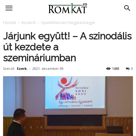
RomKat.ro
Főoldal
Közelről
Gyulafehérvári Főegyházmegye
Járjunk együtt! – A szinodális
út kezdete a
szemináriumban
Szerző:
Szerk.
-
2021. december 09.
1688
0