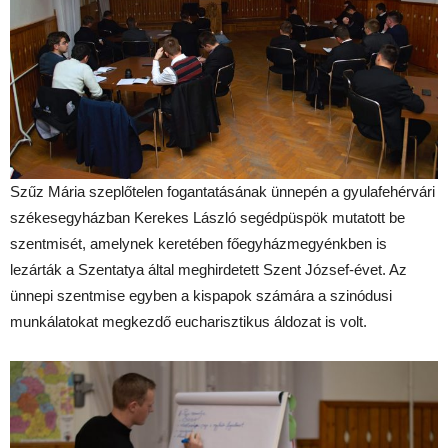
Szűz Mária szeplőtelen fogantatásának ünnepén a gyulafehérvári
székesegyházban Kerekes László segédpüspök mutatott be
szentmisét, amelynek keretében főegyházmegyénkben is
lezárták a Szentatya által meghirdetett Szent József-évet. Az
ünnepi szentmise egyben a kispapok számára a szinódusi
munkálatokat megkezdő eucharisztikus áldozat is volt.