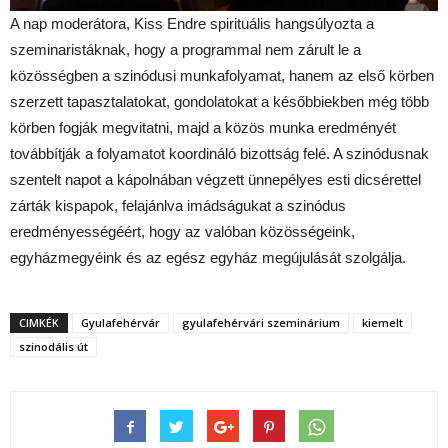
A nap moderátora, Kiss Endre spirituális hangsúlyozta a
szeminaristáknak, hogy a programmal nem zárult le a
közösségben a szinódusi munkafolyamat, hanem az első körben
szerzett tapasztalatokat, gondolatokat a későbbiekben még több
körben fogják megvitatni, majd a közös munka eredményét
továbbítják a folyamatot koordináló bizottság felé. A szinódusnak
szentelt napot a kápolnában végzett ünnepélyes esti dicsérettel
zárták kispapok, felajánlva imádságukat a szinódus
eredményességéért, hogy az valóban közösségeink,
egyházmegyéink és az egész egyház megújulását szolgálja.
CIMKÉK
Gyulafehérvár
gyulafehérvári szeminárium
kiemelt
szinodális út