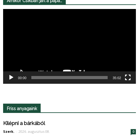
Amikor Csíkban járt a pápa…
Videólejátszó
00:00
35:02
Friss anyagaink
Kilépni a bárkából
Szerk.
-
2026. augusztus 08.
0