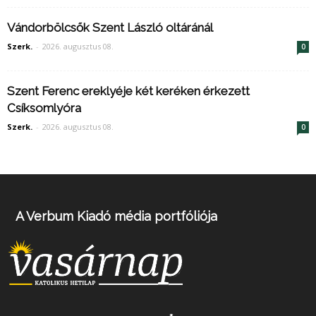
Vándorbölcsők Szent László oltáránál
Szerk.
-
2026. augusztus 08.
0
Szent Ferenc ereklyéje két keréken érkezett
Csíksomlyóra
Szerk.
-
2026. augusztus 08.
0
A Verbum Kiadó média portfóliója