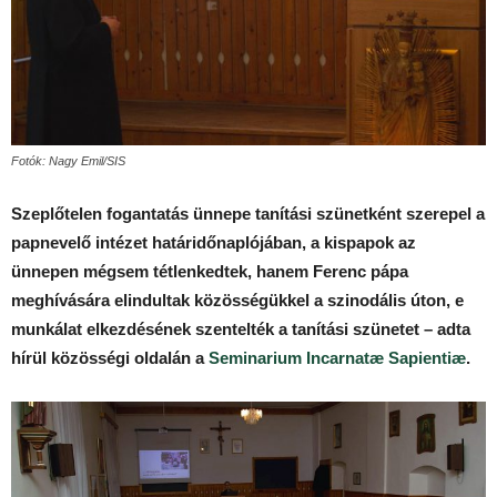
Fotók: Nagy Emil/SIS
Szeplőtelen fogantatás ünnepe tanítási szünetként szerepel a
papnevelő intézet határidőnaplójában, a kispapok az
ünnepen mégsem tétlenkedtek, hanem Ferenc pápa
meghívására elindultak közösségükkel a szinodális úton, e
munkálat elkezdésének szentelték a tanítási szünetet – adta
hírül közösségi oldalán a
Seminarium Incarnatæ Sapientiæ
.