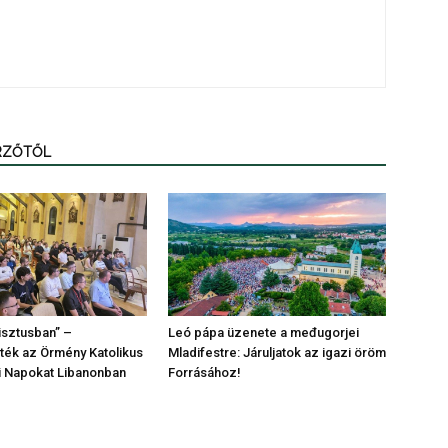
ERZŐTŐL
risztusban” –
Leó pápa üzenete a međugorjei
ék az Örmény Katolikus
Mladifestre: Járuljatok az igazi öröm
gi Napokat Libanonban
Forrásához!