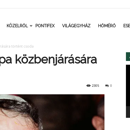
t.ro
KÖZELRŐL
PONTIFEX
VILÁGEGYHÁZ
HŐMÉRŐ
ES
ására történt csoda
pa közbenjárására
Vi
2305
0