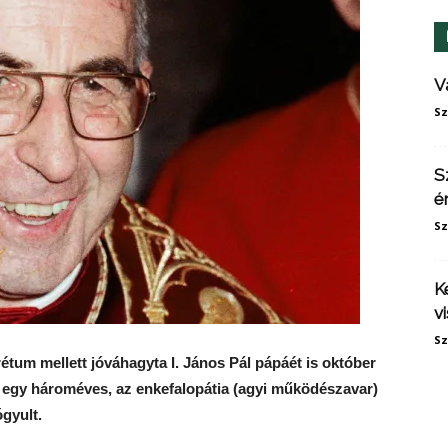
V
Sz
S
é
Sz
K
v
Sz
tum mellett jóváhagyta I. János Pál pápáét is október
e egy hároméves, az enkefalopátia (agyi működészavar)
gyult.