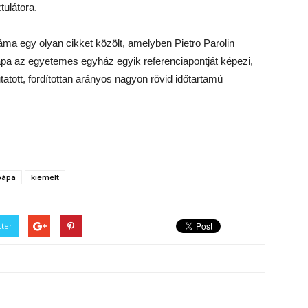
tulátora.
záma egy olyan cikket közölt, amelyben Pietro Parolin
 pápa az egyetemes egyház egyik referenciapontját képezi,
tatott, fordítottan arányos nagyon rövid időtartamú
 pápa
kiemelt
tter