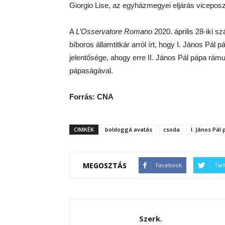
Giorgio Lise, az egyházmegyei eljárás viceposz
A
L’Osservatore Romano
2020. április 28-iki s
bíboros államtitkár arról írt, hogy I. János Pál
jelentősége, ahogy erre II. János Pál pápa rámu
pápaságával.
Forrás: CNA
CIMKÉK
boldoggá avatás
csoda
I. János Pál
MEGOSZTÁS
Facebook
Twi
Szerk.