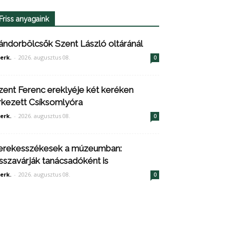
Friss anyagaink
ándorbölcsők Szent László oltáránál
erk.
-
2026. augusztus 08.
0
zent Ferenc ereklyéje két keréken
rkezett Csíksomlyóra
erk.
-
2026. augusztus 08.
0
erekesszékesek a múzeumban:
isszavárják tanácsadóként is
erk.
-
2026. augusztus 08.
0