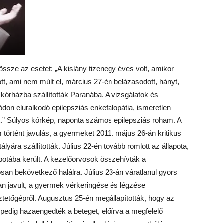
ssze az esetet: „A kislány tizenegy éves volt, amikor
tt, ami nem múlt el, március 27-én belázasodott, hányt,
 kórházba szállították Paranába. A vizsgálatok és
módon eluralkodó epilepsziás enkefalopátia, ismeretlen
pot.” Súlyos kórkép, naponta számos epilepsziás roham. A
em történt javulás, a gyermeket 2011. május 26-án kritikus
lyára szállították. Július 22-én tovább romlott az állapota,
potába került. A kezelőorvosok összehívták a
san bekövetkező halálra. Július 23-án váratlanul gyors
an javult, a gyermek vérkeringése és légzése
geztetőgépről. Augusztus 25-én megállapították, hogy az
pedig hazaengedték a beteget, előírva a megfelelő