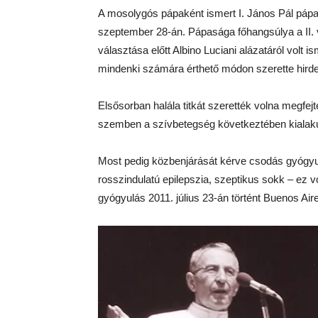
A mosolygós pápaként ismert I. János Pál pápa
szeptember 28-án. Pápasága főhangsúlya a II. v
választása előtt Albino Luciani alázatáról volt is
mindenki számára érthető módon szerette hirde
Elsősorban halála titkát szerették volna megfe
szemben a szívbetegség következtében kialakult
Most pedig közbenjárását kérve csodás gyógyulá
rosszindulatú epilepszia, szeptikus sokk – ez vo
gyógyulás 2011. július 23-án történt Buenos Air