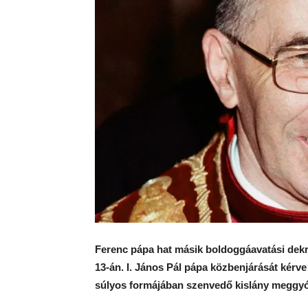
Ferenc pápa hat másik boldoggáavatási dekré
13-án. I. János Pál pápa közbenjárását kérv
súlyos formájában szenvedő kislány meggyó