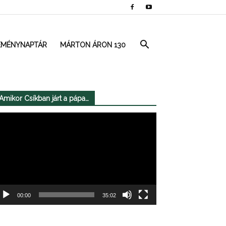
EMÉNYNAPTÁR
MÁRTON ÁRON 130
Amikor Csíkban járt a pápa…
deólejátszó
00:00
35:02