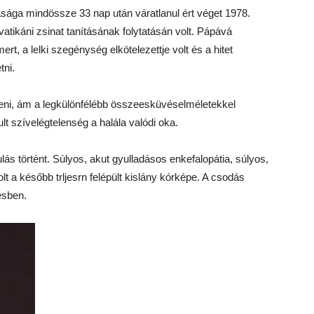
sága mindössze 33 nap után váratlanul ért véget 1978.
atikáni zsinat tanításának folytatásán volt. Pápává
mert, a lelki szegénység elkötelezettje volt és a hitet
tni.
jteni, ám a legkülönfélébb összeesküvéselméletekkel
 szívelégtelenség a halála valódi oka.
s történt. Súlyos, akut gyulladásos enkefalopátia, súlyos,
lt a később trljesrn felépült kislány kórképe. A csodás
esben.