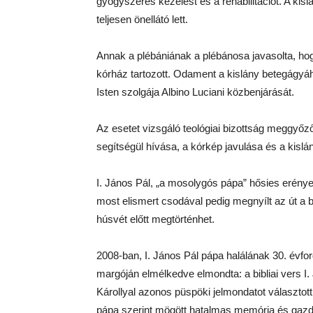
gyógyszeres kezelést és a rehabilitációt. A kislá
teljesen önellátó lett.
Annak a plébániának a plébánosa javasolta, ho
kórház tartozott. Odament a kislány betegágyá
Isten szolgája Albino Luciani közbenjárását.
Az esetet vizsgáló teológiai bizottság meggyőző
segítségül hívása, a kórkép javulása és a kislá
I. János Pál, „a mosolygós pápa” hősies erénye
most elismert csodával pedig megnyílt az út a 
húsvét előtt megtörténhet.
2008-ban, I. János Pál pápa halálának 30. évfor
margóján elmélkedve elmondta: a bibliai vers I
Károllyal azonos püspöki jelmondatot választo
pápa szerint mögött hatalmas memória és gazdag