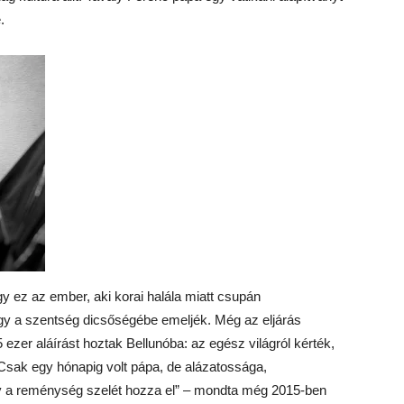
.
y ez az ember, aki korai halála miatt csupán
gy a szentség dicsőségébe emeljék. Még az eljárás
ezer aláírást hoztak Bellunóba: az egész világról kérték,
Csak egy hónapig volt pápa, de alázatossága,
gy a reménység szelét hozza el” – mondta még 2015-ben