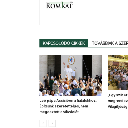
KAPCSOLÓDÓ CIKKEK
TOVÁBBIAK A SZ
„Egy szív K
Leó pápa Assisiben a fiatalokhoz:
megrendezt
Építsünk szeretetteljes, nem
Világifjúsá
megosztott civilizációt