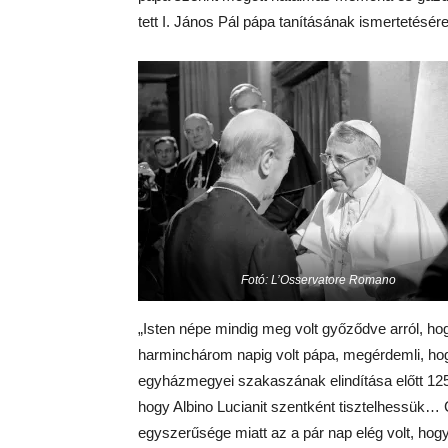
tett I. János Pál pápa tanításának ismertetésére
Fotó: L’Osservatore Romano
„Isten népe mindig meg volt győződve arról, hog
harminchárom napig volt pápa, megérdemli, ho
egyházmegyei szakaszának elindítása előtt 125 
hogy Albino Lucianit szentként tisztelhessük… 
egyszerűsége miatt az a pár nap elég volt, ho