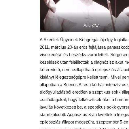
Fotó: CNA
A Szentek Ügyeinek Kongregációja így foglalta ö
2011. március 20-án erős fejfájásra panaszkodo
viselkedési- és beszédzavarai lettek. Sürgősen
kezelések után felállították a diagnózist: akut 
kóreredetű, nem csillapítható epilepsziás álla
kislányt lélegeztetőgépre kellett tenni. Mivel n
állapotban a Buenos Aires-i kórház intenzív osztá
tüdőgyulladásból eredően a szeptikus sokk álla
családtagokat, hogy felkészítsék őket a hamaro
javulás következett be, a szeptikus sokk gyors
stabilizálódott. Augusztus 8-án levették a léle
epilepsziás állapot megszűnt, szeptember 5-én 