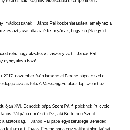
ny testi és lelki-kognitív-viselkedési szempontból is
gy imádkozzanak I. János Pál közbenjárásáért, amelyhez a
hoz és azt javasolta az édesanyának, hogy kérjék együtt
dött róla, hogy ok-okozati viszony volt I. János Pál
ny gyógyulása között.
it 2017. november 9-én ismerte el Ferenc pápa, ezzel a
boldoggá avatás felé. A
Messaggero
olasz lap szerint ez
dulóján XVI. Benedek pápa Szent Pál filippieknek írt levele
. János Pál pápa emlékét idézi, aki Bortomeo Szent
tt: alázatosság. I. János Pál pápa egyszerűsége Benedek
 kultúra állt. Tavaly Ferenc pápa egy vatikáni alapítványt