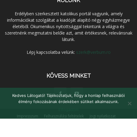
RÓLUNK
Erdélyben szerkesztett katolikus portál vagyunk, amely
információkat szolgáltat a kiadóját alapító négy egyházmegye
életéből. Ökumenikus nyitottsággal tekintünk a világra és
szeretnénk megmutatni belőle azt, amit értékesnek, relevánsnak
látunk.
Lépj kapcsolatba velünk:
szerk@verbum.ro
KÖVESS MINKET
Kedves Látogató! Tájékoztatjuk, hogy a honlap felhasználói
élmény fokozásának érdekében sütiket alkalmazunk.
Elfogadom
Impresszum
Felhasználási feltételek
Jogi nyilatkozat
Adatvédelem
Médiaajánlat
Kapcsolat
© Verbum Keresztény Kulturális Egyesület