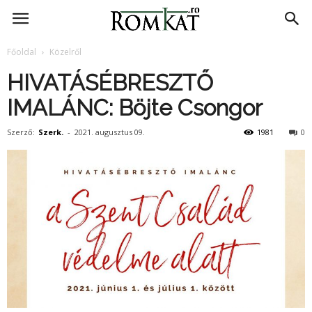
RomKat.ro
Főoldal
Közelről
HIVATÁSÉBRESZTŐ
IMALÁNC: Böjte Csongor
Szerző:
Szerk.
-
2021. augusztus 09.
1981
0