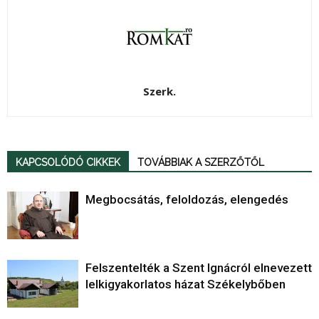
Szerk.
KAPCSOLÓDÓ CIKKEK
TOVÁBBIAK A SZERZŐTŐL
Megbocsátás, feloldozás, elengedés
Felszentelték a Szent Ignácról elnevezett
lelkigyakorlatos házat Székelybőben