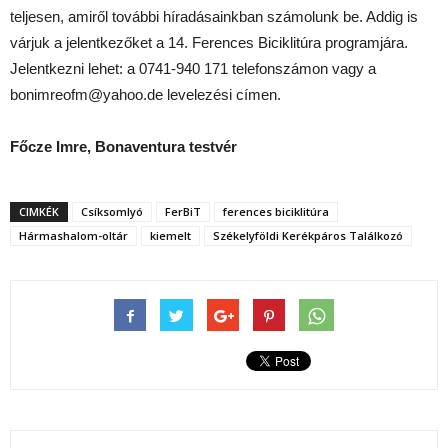
teljesen, amiről további híradásainkban számolunk be. Addig is
várjuk a jelentkezőket a 14. Ferences Biciklitúra programjára.
Jelentkezni lehet: a 0741-940 171 telefonszámon vagy a
bonimreofm@yahoo.de levelezési címen.
Főcze Imre, Bonaventura testvér
CIMKÉK
Csíksomlyó
FerBiT
ferences biciklitúra
Hármashalom-oltár
kiemelt
Székelyföldi Kerékpáros Találkozó