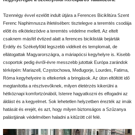
Tizennégy évvel ezelőtt indult útjára a Ferences Biciklitúra Szent
Ferenc Naphimnusza ihletésében: tisztelegve a teremtés csodája
előtt és elkötelezödve a teremtés védelme mellett. Az eltelt
csaknem másfél évtized alatt a ferences biciklisták bejárták
Erdély és Székelyföld legszebb vidékeit és templomait, de
ellátogattak Magyarországra, a máriapócsi kegyhelyre is. Kisebb
csoportok pedig évről-évre messzebb jutottak Európa zarándok
térképén: Mariazell, Częstochowa, Međugorje, Lourdes, Fatima,
Róma kegyhelyeire is eltekertek a bringások. Az úton eltöltött idő
megtanította a résztvevőknek, milyen életérzés kikerülni a
hétköznapi komfortzónából, Istenre hagyatkozni és elfogadni az
áldást és a kegyelmet. Sok lehetetlen helyzetben érezték az imák
hatását és erejét, és azt, hogy milyen biztonságos a Szűzanya
palástjának védelmében haladni a kitűzött cél felé.