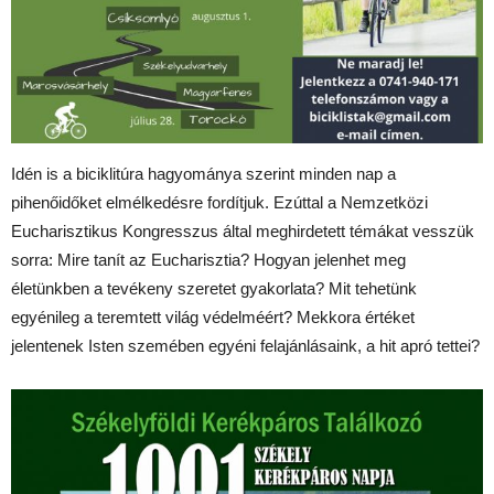
Idén is a biciklitúra hagyománya szerint minden nap a
pihenőidőket elmélkedésre fordítjuk. Ezúttal a Nemzetközi
Eucharisztikus Kongresszus által meghirdetett témákat vesszük
sorra: Mire tanít az Eucharisztia? Hogyan jelenhet meg
életünkben a tevékeny szeretet gyakorlata? Mit tehetünk
egyénileg a teremtett világ védelméért? Mekkora értéket
jelentenek Isten szemében egyéni felajánlásaink, a hit apró tettei?