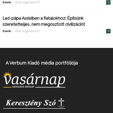
Szerk.
-
2026. augusztus 07.
0
Leó pápa Assisiben a fiatalokhoz: Építsünk
szeretetteljes, nem megosztott civilizációt
Szerk.
-
2026. augusztus 07.
0
A Verbum Kiadó média portfóliója