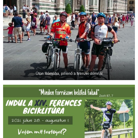
Úton Rómába, pihenő a firenzei dómnál