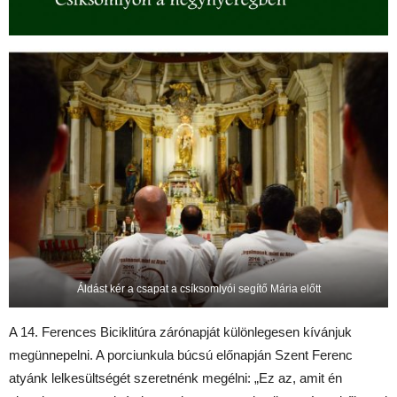
Áldást kér a csapat a csíksomlyói segítő Mária előtt
A 14. Ferences Biciklitúra zárónapját különlegesen kívánjuk
megünnepelni. A porciunkula búcsú előnapján Szent Ferenc
atyánk lelkesültségét szeretnénk megélni: „Ez az, amit én