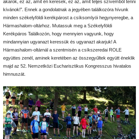
akarok, ez az, amit én keresek, ez az, amit teljes szívemből tenni
kívánok!”. Ennek a gondolatnak a jegyében találkozóra hívunk
minden székelyföldi kerékpárost a csíksomlyói hegynyeregbe, a
Hármashalom-oltárhoz. Mutassuk meg a Székelyföldi
Kerékpáros Találkozón, hogy mennyien vagyunk, hogy
mindannyian ugyanazt keressük és ugyanazt akarjuk! A
Hármashalom-oltárnál a szentmisén a csíkszeredai ROLE
együttes zenél, aminek keretében az összegyűltek együtt éneklik
majd az 52. Nemzetközi Eucharisztikus Kongresszus hivatalos
himnuszát.