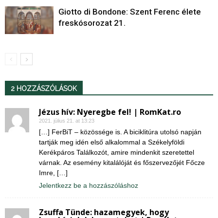
Giotto di Bondone: Szent Ferenc élete
freskósorozat 21.
2 HOZZÁSZÓLÁSOK
Jézus hív: Nyeregbe fel! | RomKat.ro
2021. július 21. at 13:23
[…] FerBiT – közössége is. A biciklitúra utolsó napján
tartják meg idén első alkalommal a Székelyföldi
Kerékpáros Találkozót, amire mindenkit szeretettel
várnak. Az esemény kitalálóját és főszervezőjét Főcze
Imre, […]
Jelentkezz be a hozzászóláshoz
Zsuffa Tünde: hazamegyek, hogy