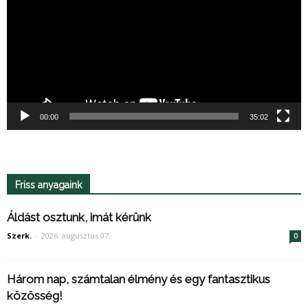
00:00
35:02
Friss anyagaink
Áldást osztunk, imát kérünk
Szerk.
-
2026. augusztus 07.
0
Három nap, számtalan élmény és egy fantasztikus
közösség!