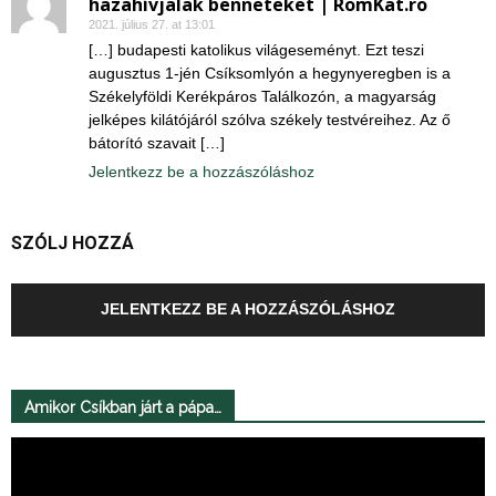
hazahívjalak benneteket | RomKat.ro
2021. július 27. at 13:01
[…] budapesti katolikus világeseményt. Ezt teszi
augusztus 1-jén Csíksomlyón a hegynyeregben is a
Székelyföldi Kerékpáros Találkozón, a magyarság
jelképes kilátójáról szólva székely testvéreihez. Az ő
bátorító szavait […]
Jelentkezz be a hozzászóláshoz
SZÓLJ HOZZÁ
JELENTKEZZ BE A HOZZÁSZÓLÁSHOZ
Amikor Csíkban járt a pápa…
Videólejátszó