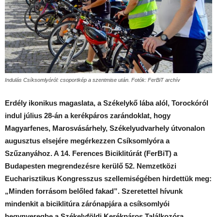
Indulás Csíksomlyóról: csoportkép a szentmise után. Fotók: FerBiT archív
Erdély ikonikus magaslata, a Székelykő lába alól, Torockóról
indul július 28-án a kerékpáros zarándoklat, hogy
Magyarfenes, Marosvásárhely, Székelyudvarhely útvonalon
augusztus elsejére megérkezzen Csíksomlyóra a
Szűzanyához. A 14. Ferences Biciklitúrát (FerBiT) a
Budapesten megrendezésre kerülő 52. Nemzetközi
Eucharisztikus Kongresszus szellemiségében hirdettük meg:
„Minden forrásom belőled fakad”. Szeretettel hívunk
mindenkit a biciklitúra zárónapjára a csíksomlyói
hegynyeregbe a Székelyföldi Kerékpáros Találkozóra.