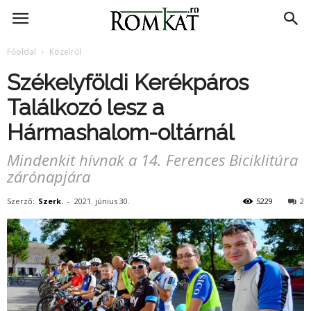
RomKat.ro
Főoldal
Közelről
Székelyföldi Kerékpáros
Találkozó lesz a
Hármashalom-oltárnál
Mindenkit hívnak a 14. Ferences Biciklitúra
zárónapjára
Szerző:
Szerk.
-
2021. június 30.
5229
2