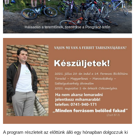
Hálaadás a teremtőnek, szentmise a Pongrácz-tetőn
A program részleteit az előttünk álló egy hónapban dolgozzuk ki