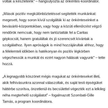
voltak a készleteink” – hangsúlyozta az önkéntes-koordinátor.
„Mások pozitív megkülönböztetéssel segítették munkánkat:
megesett, hogy soron kívül szolgálták ki az önkénteseinket a
bevásárló-központokban, vagy hogy a közúti ellenőrzést végző
rendőrök nemcsak, hogy nem tartóztatták fel a Caritas
gépkocsiit, hanem gratuláltak és jó szerencsét kívántak a
szolgálathoz. Ilyen apróságok is mind hozzájárultak ahhoz, hogy
a félelemteli időkben is hatékonyan és pozitív légkörben
végezhessük a munkát és ezért nagyon hálásak vagyunk” – tette
hozzá.
„A legnagyobb köszönet mégis magukat az önkénteseket illeti,
akik felhívásunkra azonnal válaszoltak, és saját testi épségüket
háttérbe szorítva, önzetlenül és becsülettel végezték ezt a lelkileg
néha megterhelő szolgálatot” – fogalmazott Szombati-Gille
Tamás, a program koordinátora.