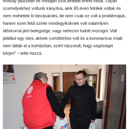
mosoly pluszban és mindjárt szót lehetett érteni velük. Olyan
személyekhez voltunk irányítva, akik 65 éven felüliek voltak és
nem mehettek ki bevásárolni, de nem csak ez volt a problémájuk,
hanem ezen felül szinte mindegyiküknek volt valamilyen
időskorral járó betegsége, vagy nehezen tudott mozogni. Volt
például egy néni, akinek combtörése volt és a koronavírus miatt
nem látták el a kórházban, ezért rászorult, hogy segítséget
kérjen” – tette hozzá.