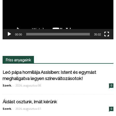
00:00
35:02
Friss anyagaink
Leó pápa homíliája Assisiben: Istent és egymást
meghallgatva legyen színeváltozásotok!
Szerk.
-
2026. augusztus 08.
0
Áldást osztunk, imát kérünk
Szerk.
-
2026. augusztus 07.
0