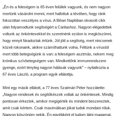
„Én és a feleségem is 65 éven felüliek vagyunk, és nem nagyon
mertünk vásárolni menni, mert hallottuk a tévében, hogy ránk
fokozottan veszélyes a vírus. A Bihari Naplóban olvasott cikk
után folyamodtunk segítségért a Caritashoz. Nagyon elégedettek
voltunk az önkéntesekkel és szeretnénk ezúton is megköszönni,
hogy ennyit fáradoztak értünk. Jól jött a segítség, mert nincsenek
közeli rokonaink, akikre számíthattunk volna. Féltünk a vírustól
mert több betegségünk is van: a feleségem asztmás, nekem meg
krónikus szívbetegségem van. Mindkettőnk immunrendszere
gyenge, ezért tényleg nagyon hálásak vagyunk” – nyilatkozta a
67 éves László, a program egyik ellátottja.
Mint egy másik ellátott, a 77 éves Szatmári Péter hozzátette:
„Nagyon rendesek és segítőkészek voltak az önkéntesek. Mindig
pontosan érkeztek, amikor megígérték és mindent beszereztek,
amit csak kértem. Csak maximálisan jókat tudok mondani róluk.
Nagyon köszönöm nekik. Én egyébként el tudom látni magamat,