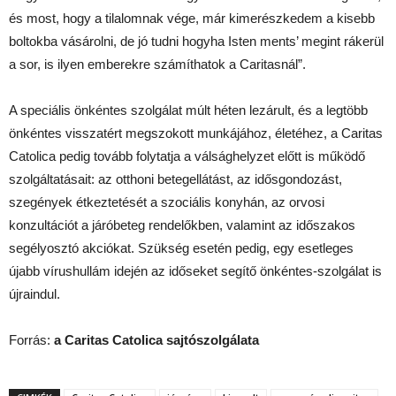
és most, hogy a tilalomnak vége, már kimerészkedem a kisebb
boltokba vásárolni, de jó tudni hogyha Isten ments’ megint rákerül
a sor, is ilyen emberekre számíthatok a Caritasnál”.
A speciális önkéntes szolgálat múlt héten lezárult, és a legtöbb
önkéntes visszatért megszokott munkájához, életéhez, a Caritas
Catolica pedig tovább folytatja a válsághelyzet előtt is működő
szolgáltatásait: az otthoni betegellátást, az idősgondozást,
szegények étkeztetését a szociális konyhán, az orvosi
konzultációt a járóbeteg rendelőkben, valamint az időszakos
segélyosztó akciókat. Szükség esetén pedig, egy esetleges
újabb vírushullám idején az időseket segítő önkéntes-szolgálat is
újraindul.
Forrás:
a Caritas Catolica sajtószolgálata