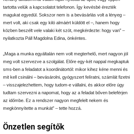
tartotta velük a kapcsolatot telefonon. Így kevésbé érezték
magukat egyedül. Sokszor nem is a bevásárlás volt a lényeg –
mert volt, aki csak egy kiló almáért küldött el –, hanem hogy
közben beszélt vele valaki két szót, megkérdezte: hogy van” –
nyilatkozta Páll Magdolna Edina, önkéntes.
„Maga a munka egyáltalán nem volt megterhelő, mert nagyon jól
meg volt szervezve a szolgálat. Előre egy-két nappal megkaptuk
sms-ben a feladatot a koordinátortól: mikor kihez kéne menni és
mit kell csinálni – bevásárolni, gyógyszert felíratni, számlát fizetni
– visszajelezhettem, hogy tudom-e vállalni, és akkor előre úgy
tudtam szervezni a napomat, hogy az a feladat bőven beleférjen
az időmbe. Ez a rendszer nagyon megfelelt nekem és
megkönnyítette a munkát” – tette hozzá.
Önzetlen segítők