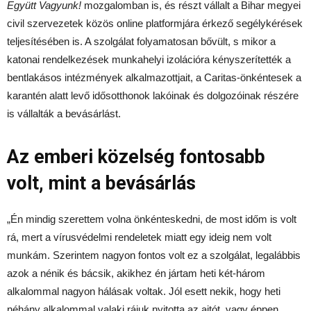
Együtt Vagyunk!
mozgalomban is, és részt vállalt a Bihar megyei
civil szervezetek közös online platformjára érkező segélykérések
teljesítésében is. A szolgálat folyamatosan bővült, s mikor a
katonai rendelkezések munkahelyi izolációra kényszerítették a
bentlakásos intézmények alkalmazottjait, a Caritas-önkéntesek a
karantén alatt levő idősotthonok lakóinak és dolgozóinak részére
is vállalták a bevásárlást.
Az emberi közelség fontosabb
volt, mint a bevásárlás
„Én mindig szerettem volna önkénteskedni, de most időm is volt
rá, mert a vírusvédelmi rendeletek miatt egy ideig nem volt
munkám. Szerintem nagyon fontos volt ez a szolgálat, legalábbis
azok a nénik és bácsik, akikhez én jártam heti két-három
alkalommal nagyon hálásak voltak. Jól esett nekik, hogy heti
néhány alkalommal valaki rájuk nyitotta az ajtót, vagy éppen