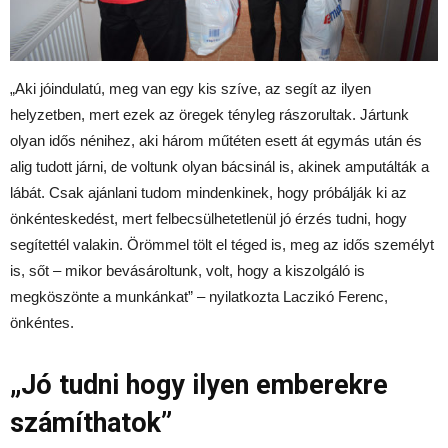
„Aki jóindulatú, meg van egy kis szíve, az segít az ilyen
helyzetben, mert ezek az öregek tényleg rászorultak. Jártunk
olyan idős nénihez, aki három műtéten esett át egymás után és
alig tudott járni, de voltunk olyan bácsinál is, akinek amputálták a
lábát. Csak ajánlani tudom mindenkinek, hogy próbálják ki az
önkénteskedést, mert felbecsülhetetlenül jó érzés tudni, hogy
segítettél valakin. Örömmel tölt el téged is, meg az idős személyt
is, sőt – mikor bevásároltunk, volt, hogy a kiszolgáló is
megköszönte a munkánkat” – nyilatkozta Laczikó Ferenc,
önkéntes.
„Jó tudni hogy ilyen emberekre
számíthatok”