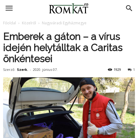
RomKat.ro
Főoldal
Közelről
Nagyváradi Egyházmegye
Emberek a gáton – a vírus
idején helytálltak a Caritas
önkéntesei
Szerző:
Szerk.
-
2020. június 07.
1929
1