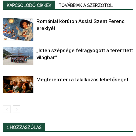
KAPCSOLÓDÓ CIKKEK
TOVÁBBIAK A SZERZŐTŐL
Romániai körúton Assisi Szent Ferenc
ereklyéi
„Isten szépsége felragyogott a teremtett
világban”
Megteremteni a találkozás lehetőségét
1 HOZZÁSZÓLÁS