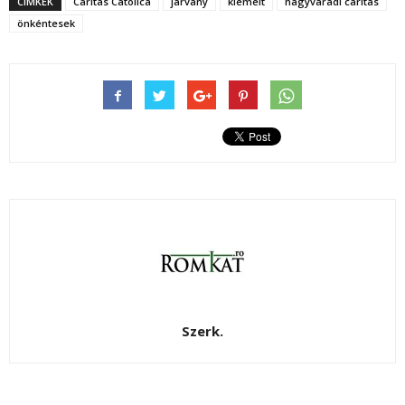
CIMKÉK
Caritas Catolica
járvány
kiemelt
nagyváradi caritas
önkéntesek
Szerk.