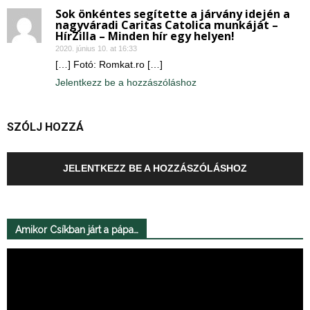
Sok önkéntes segítette a járvány idején a
nagyváradi Caritas Catolica munkáját –
HírZilla – Minden hír egy helyen!
2020. június 10. at 16:33
[…] Fotó: Romkat.ro […]
Jelentkezz be a hozzászóláshoz
SZÓLJ HOZZÁ
JELENTKEZZ BE A HOZZÁSZÓLÁSHOZ
Amikor Csíkban járt a pápa…
Videólejátszó