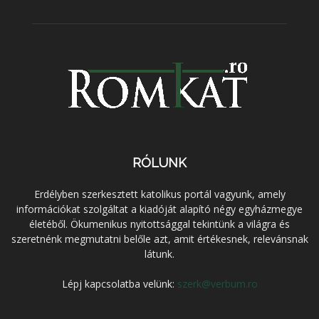
RÓLUNK
Erdélyben szerkesztett katolikus portál vagyunk, amely
információkat szolgáltat a kiadóját alapító négy egyházmegye
életéből. Ökumenikus nyitottsággal tekintünk a világra és
szeretnénk megmutatni belőle azt, amit értékesnek, relevánsnak
látunk.
Lépj kapcsolatba velünk:
szerk@verbum.ro