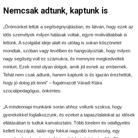
Nemcsak adtunk, kaptunk is
„Örömünket leltük a segítségnyújtásban, és látván, hogy ezek az
idős személyek milyen hálásak voltak, egyre motiváltabbak is
lettünk. A szolgálat ideje alatt és utólag is sokan köszönetet
mondtak, szóban vagy levélben és hangsúlyozták, hogy milyen
nagy segítség volt ez számukra, és mennyire megkedveltek
minket. Ezek mind olyan dolgok, amik jól esnek az embernek.
Tehát nem csak adtunk, hanem kaptunk is és igazán érezhettük,
hogy jó dolog jót tenni” – fogalmazott Váradi Klára
szociálpedagógus, önkéntes.
„A mindennapi munkánk során ahhoz voltunk szokva, hogy
gyerekekkel foglalkozzunk, és ezeket a tapasztalatokat az idősek
ellátásában is tudtuk kamatoztatni. Több türelem és odafigyelés
kellett hozzájuk, talán egy fokkal nagyobb kedvesség, egy