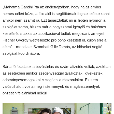
„Mahatma Gandhi írta az önéletrajzában, hogy ha az ember
nemes célért küzd, a föld alól is segítőtársak fognak előbukkanni,
amikor nem számít rá. Ezt tapasztaltuk mi is lépten nyomon a
szolgálat során, hiszen már a nagyszámú igénylő és önkéntes
kezelését is azzal az applikációval tudtuk megoldani, amelyet
Fischer György webfejlesztő pro bono készített el, külön erre a
célra” – mondta el Szombati-Gille Tamás, az időseket segítő
szolgálat koordinátora.
Bár a fő feladatok a bevásárlás és számlafizetés voltak, azokban
az esetekben amikor szegénységgel találkoztak, igyekeztek
adománycsomagokkal is segíteni a rászorulókat. Ez sem
valósulhatott volna meg intézmények és magánszemélyek
önzetlen felajánlásai nélkül.