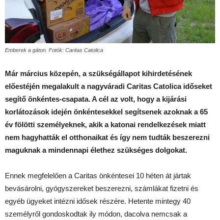
Emberek a gáton. Fotók: Caritas Catolica
Már március közepén, a szükségállapot kihirdetésének
előestéjén megalakult a nagyváradi Caritas Catolica időseket
segítő önkéntes-csapata. A cél az volt, hogy a kijárási
korlátozások idején önkéntesekkel segítsenek azoknak a 65
év fölötti személyeknek, akik a katonai rendelkezések miatt
nem hagyhatták el otthonaikat és így nem tudták beszerezni
maguknak a mindennapi élethez szükséges dolgokat.
Ennek megfelelően a Caritas önkéntesei 10 héten át jártak
bevásárolni, gyógyszereket beszerezni, számlákat fizetni és
egyéb ügyeket intézni idősek részére. Hetente mintegy 40
személyről gondoskodtak ily módon, dacolva nemcsak a