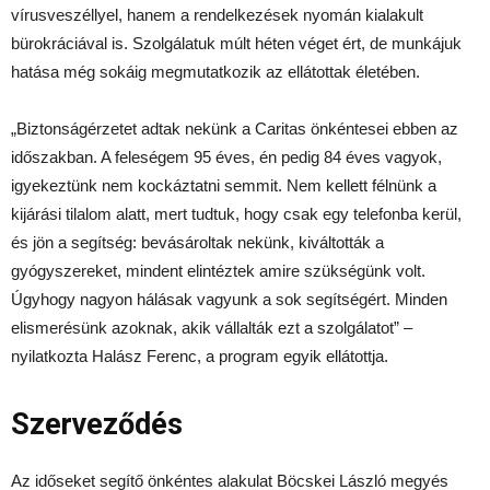
vírusveszéllyel, hanem a rendelkezések nyomán kialakult
bürokráciával is. Szolgálatuk múlt héten véget ért, de munkájuk
hatása még sokáig megmutatkozik az ellátottak életében.
„Biztonságérzetet adtak nekünk a Caritas önkéntesei ebben az
időszakban. A feleségem 95 éves, én pedig 84 éves vagyok,
igyekeztünk nem kockáztatni semmit. Nem kellett félnünk a
kijárási tilalom alatt, mert tudtuk, hogy csak egy telefonba kerül,
és jön a segítség: bevásároltak nekünk, kiváltották a
gyógyszereket, mindent elintéztek amire szükségünk volt.
Úgyhogy nagyon hálásak vagyunk a sok segítségért. Minden
elismerésünk azoknak, akik vállalták ezt a szolgálatot” –
nyilatkozta Halász Ferenc, a program egyik ellátottja.
Szerveződés
Az időseket segítő önkéntes alakulat Böcskei László megyés