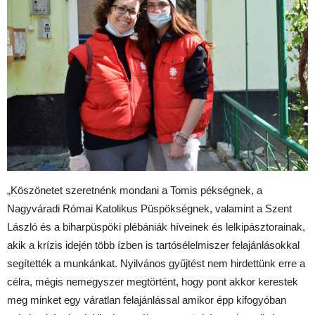
„Köszönetet szeretnénk mondani a Tomis pékségnek, a
Nagyváradi Római Katolikus Püspökségnek, valamint a Szent
László és a biharpüspöki plébániák híveinek és lelkipásztorainak,
akik a krízis idején több ízben is tartósélelmiszer felajánlásokkal
segítették a munkánkat. Nyilvános gyűjtést nem hirdettünk erre a
célra, mégis nemegyszer megtörtént, hogy pont akkor kerestek
meg minket egy váratlan felajánlással amikor épp kifogyóban