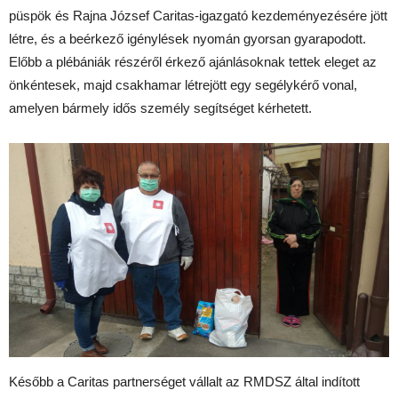
püspök és Rajna József Caritas-igazgató kezdeményezésére jött
létre, és a beérkező igénylések nyomán gyorsan gyarapodott.
Előbb a plébániák részéről érkező ajánlásoknak tettek eleget az
önkéntesek, majd csakhamar létrejött egy segélykérő vonal,
amelyen bármely idős személy segítséget kérhetett.
Később a Caritas partnerséget vállalt az RMDSZ által indított