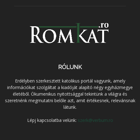
RÓLUNK
Erdélyben szerkesztett katolikus portál vagyunk, amely
információkat szolgáltat a kiadóját alapító négy egyházmegye
életéből. Ökumenikus nyitottsággal tekintünk a világra és
szeretnénk megmutatni belőle azt, amit értékesnek, relevánsnak
látunk.
Lépj kapcsolatba velünk:
szerk@verbum.ro