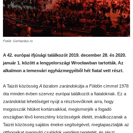
Fotók: Gerhardus.ro
A 42. európai ifjúsági találkozót 2019. december 28. és 2020.
január 1. között a lengyelországi Wrocławban tartották. Az
alkalmon a temesvári egyházmegyéből hét fiatal vett részt.
A Taizéi közösség
A bizalom zarándokútja a Földön
címmel 1978
óta minden évben szervez európai találkozót a fiataloknak. Ez a
zarándoklat lehetőséget nyújt a résztvevőknek arra, hogy
megosszák hitüket kortársaikkal, megismerjék a fogadó
országban lévő keresztény közösségek életét, imádkozzanak a
Taizéi közösség sajátos énekei segítségével, megtapasztalják az
otthonaikat megnyitó családok vendégszeretetét, és részt