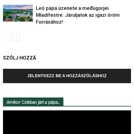
Leó pápa üzenete a međugorjei
Mladifestre: Járuljatok az igazi öröm
Forrásához!
SZÓLJ HOZZÁ
JELENTKEZZ BE A HOZZÁSZÓLÁSHOZ
Amikor Csíkban járt a pápa…
Videólejátszó