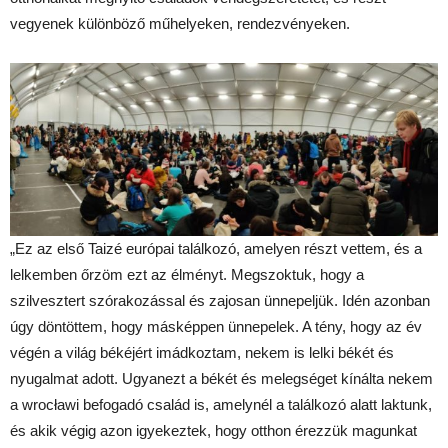
vegyenek különböző műhelyeken, rendezvényeken.
„Ez az első Taizé európai találkozó, amelyen részt vettem, és a
lelkemben őrzöm ezt az élményt. Megszoktuk, hogy a
szilvesztert szórakozással és zajosan ünnepeljük. Idén azonban
úgy döntöttem, hogy másképpen ünnepelek. A tény, hogy az év
végén a világ békéjért imádkoztam, nekem is lelki békét és
nyugalmat adott. Ugyanezt a békét és melegséget kínálta nekem
a wrocławi befogadó család is, amelynél a találkozó alatt laktunk,
és akik végig azon igyekeztek, hogy otthon érezzük magunkat