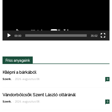
00:00
35:02
Friss anyagaink
Kilépni a bárkából
Szerk.
-
2026. augusztus 08.
0
Vándorbölcsők Szent László oltáránál
Szerk.
-
2026. augusztus 08.
0