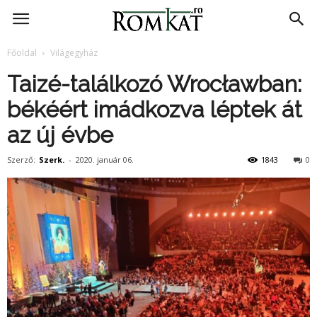
RomKat.ro
Főoldal
Világegyház
Taizé-találkozó Wrocławban:
békéért imádkozva léptek át
az új évbe
Szerző:
Szerk.
-
2020. január 06.
1843
0