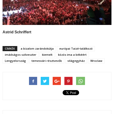
Astrid Schriffert
CIMKÉK
a bizalom zarándokútja
európai Taizé-találkozó
imádságos szilveszter
kiemelt
közös ima a békéért
Lengyelország
temesvári résztvevők
világegyház
Wroclaw