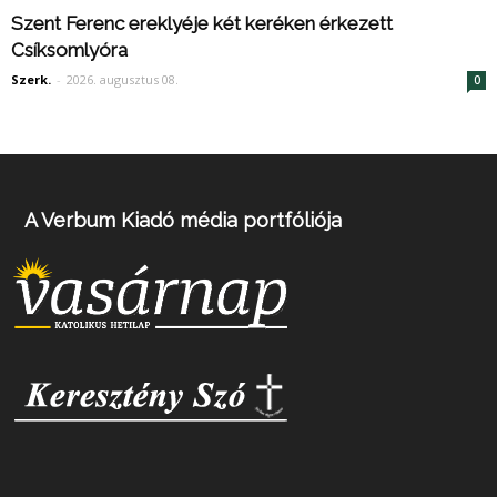
Szent Ferenc ereklyéje két keréken érkezett
Csíksomlyóra
Szerk.
-
2026. augusztus 08.
0
A Verbum Kiadó média portfóliója