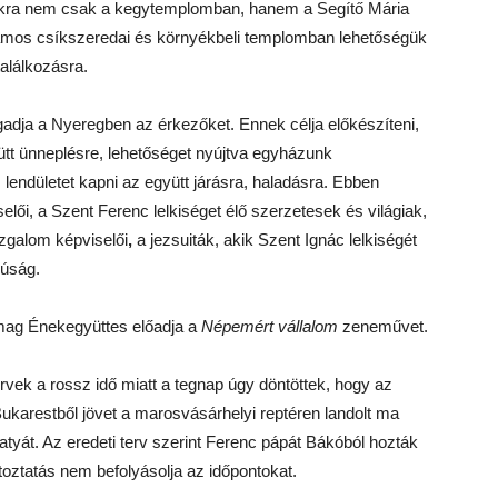
kra nem csak a kegytemplomban, hanem a Segítő Mária
mos csíkszeredai és környékbeli templomban lehetőségük
találkozásra.
ogadja a Nyeregben az érkezőket. Ennek célja előkészíteni,
yütt ünneplésre, lehetőséget nyújtva egyházunk
endületet kapni az együtt járásra, haladásra. Ebben
elői, a Szent Ferenc lelkiséget élő szerzetesek és világiak,
ozgalom képviselői
,
a jezsuiták, akik Szent Ignác lelkiségét
júság.
mag Énekegyüttes előadja a
Népemért vállalom
zeneművet.
rvek a rossz idő miatt a tegnap úgy döntöttek, hogy az
Bukarestből jövet a marosvásárhelyi reptéren landolt ma
tatyát. Az eredeti terv szerint Ferenc pápát Bákóból hozták
toztatás nem befolyásolja az időpontokat.