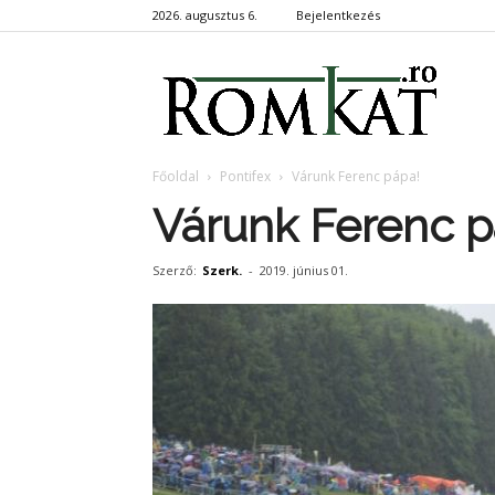
2026. augusztus 6.
Bejelentkezés
RomKa
Főoldal
Pontifex
Várunk Ferenc pápa!
Várunk Ferenc p
Szerző:
Szerk.
-
2019. június 01.