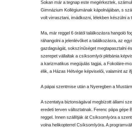
Sokan már a tegnap este megérkeztek, számu
Gimnázium Kollégiumának kápolnájában, s szá
volt virrasztani, imádkozni, lélekben készülni a 
Ma, már reggel 6 órától találkozásra hangoló f
ráhangolni a jelenlévőket a találkozásra, az eg
gazdagságát, sokszínűséget megtapasztalni és l
szerepet vállaltak a csíksomlyói plébánia képvis
a karizmatikus megújulás tagjai, a Fokoláre-m
élik, a Házas Hétvége képviselői, valamint az if
A pápai szentmise után a Nyeregben a Mustár
A szentatya biztonságával megbízott állami sze
eredeti terven változtatnak. Ferenc pápa gépe 
reggel. Innen szállítják át Csíksomlyóra a szen
volna helikopterrel Csíksomlyóra. A programvál