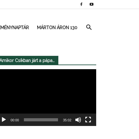
EMÉNYNAPTÁR
MÁRTON ÁRON 130
Amikor Csíkban járt a pápa…
deólejátszó
00:00
35:02