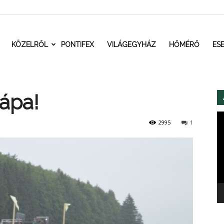
t.ro
KÖZELRŐL
PONTIFEX
VILÁGEGYHÁZ
HŐMÉRŐ
ES
ápa!
Vi
2995
1