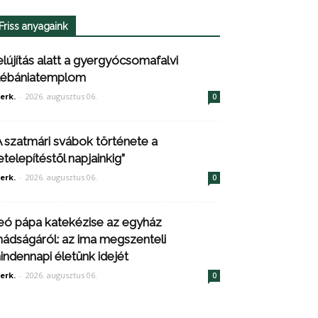
Friss anyagaink
elújítás alatt a gyergyócsomafalvi
lébániatemplom
erk.
-
2026. augusztus 06.
0
A szatmári svábok története a
etelepítéstől napjainkig”
erk.
-
2026. augusztus 06.
0
eó pápa katekézise az egyház
mádságáról: az ima megszenteli
indennapi életünk idejét
erk.
-
2026. augusztus 06.
0