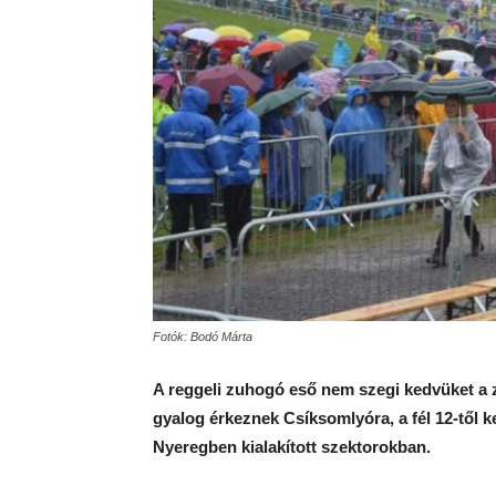
Fotók: Bodó Márta
A reggeli zuhogó eső nem szegi kedvüket a 
gyalog érkeznek Csíksomlyóra, a fél 12-től k
Nyeregben kialakított szektorokban.