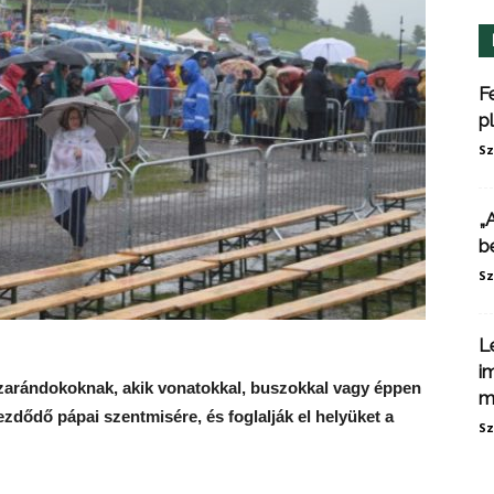
F
p
Sz
„
b
Sz
L
i
zarándokoknak, akik vonatokkal, buszokkal vagy éppen
m
ezdődő pápai szentmisére, és foglalják el helyüket a
Sz