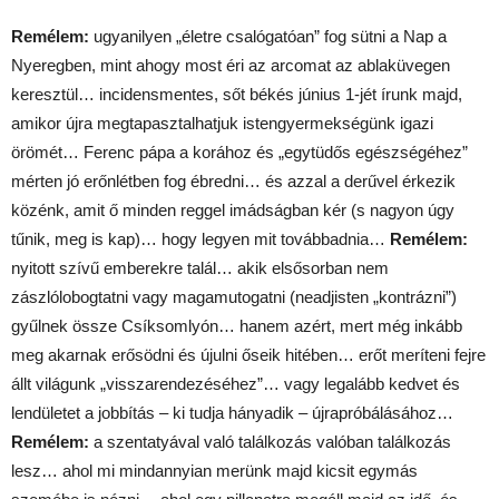
Remélem:
ugyanilyen „életre csalógatóan” fog sütni a Nap a
Nyeregben, mint ahogy most éri az arcomat az ablaküvegen
keresztül… incidensmentes, sőt békés június 1-jét írunk majd,
amikor újra megtapasztalhatjuk istengyermekségünk igazi
örömét… Ferenc pápa a korához és „egytüdős egészségéhez”
mérten jó erőnlétben fog ébredni… és azzal a derűvel érkezik
közénk, amit ő minden reggel imádságban kér (s nagyon úgy
tűnik, meg is kap)… hogy legyen mit továbbadnia…
Remélem:
nyitott szívű emberekre talál… akik elsősorban nem
zászlólobogtatni vagy magamutogatni (neadjisten „kontrázni”)
gyűlnek össze Csíksomlyón… hanem azért, mert még inkább
meg akarnak erősödni és újulni őseik hitében… erőt meríteni fejre
állt világunk „visszarendezéséhez”… vagy legalább kedvet és
lendületet a jobbítás – ki tudja hányadik – újrapróbálásához…
Remélem:
a szentatyával való találkozás valóban találkozás
lesz… ahol mi mindannyian merünk majd kicsit egymás