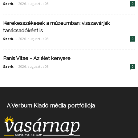
Szerk.
-
2026. augusztus 08.
0
Kerekesszékesek a múzeumban: visszavárják
tanácsadóként is
Szerk.
-
2026. augusztus 08.
0
Panis Vitae – Az élet kenyere
Szerk.
-
2026. augusztus 08.
0
A Verbum Kiadó média portfóliója