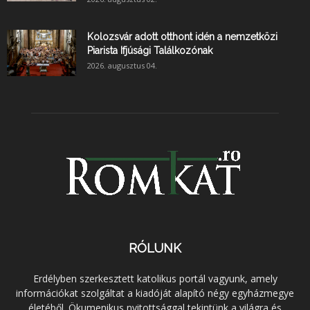
Kolozsvár adott otthont idén a nemzetközi
Piarista Ifjúsági Találkozónak
2026. augusztus 04.
RÓLUNK
Erdélyben szerkesztett katolikus portál vagyunk, amely
információkat szolgáltat a kiadóját alapító négy egyházmegye
életéből. Ökumenikus nyitottsággal tekintünk a világra és