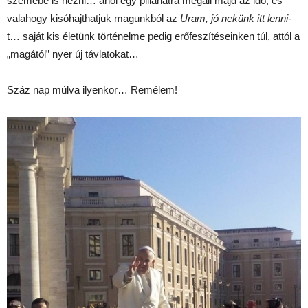
szemébe is nézni… ahol egy pillanatra megáll majd az idő, és
valahogy kisóhajthatjuk magunkból az
Uram, jó nekünk itt lenni
-
t… saját kis életünk történelme pedig erőfeszítéseinken túl, attól a
„magától” nyer új távlatokat…
Száz nap múlva ilyenkor… Remélem!