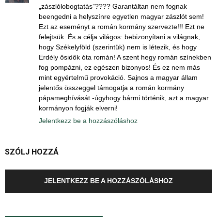
„zászlólobogtatás”???? Garantáltan nem fognak
beengedni a helyszínre egyetlen magyar zászlót sem!
Ezt az eseményt a román kormány szervezte!!! Ezt ne
felejtsük. És a célja világos: bebizonyítani a világnak,
hogy Székelyföld (szerintük) nem is létezik, és hogy
Erdély ősidők óta román! A szent hegy román színekben
fog pompázni, ez egészen bizonyos! És ez nem más
mint egyértelmű provokáció. Sajnos a magyar állam
jelentős összeggel támogatja a román kormány
pápameghívását -úgyhogy bármi történik, azt a magyar
kormányon fogják elverni!
Jelentkezz be a hozzászóláshoz
SZÓLJ HOZZÁ
JELENTKEZZ BE A HOZZÁSZÓLÁSHOZ