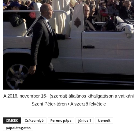
A 2016. november 16-i (szerdai) általános kihallgatáson a vatikáni
Szent Péter-téren • A szerző felvétele
CIMKÉK
Csíksomlyó
Ferenc pápa
június 1
kiemelt
pápalátogatás