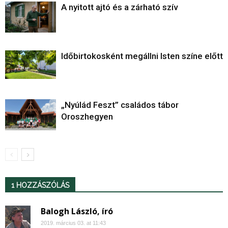
A nyitott ajtó és a zárható szív
Időbirtokosként megállni Isten színe előtt
„Nyúlád Feszt” családos tábor
Oroszhegyen
1 HOZZÁSZÓLÁS
Balogh László, író
2019. március 03. at 11:43