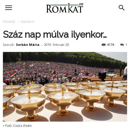
RomKat.ro
Főoldal
Hőmérő
Száz nap múlva ilyenkor…
Szerző:
Serbán Mária
-
2019. február 20.
4174
1
• Fotó: Csúcs Endre