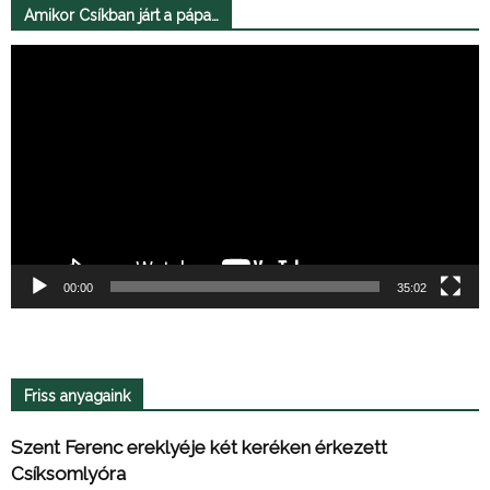
Amikor Csíkban járt a pápa…
Videólejátszó
00:00
35:02
Friss anyagaink
Szent Ferenc ereklyéje két keréken érkezett
Csíksomlyóra