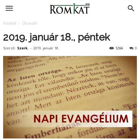
RomKat.ro
Főoldal
Útravaló
2019. január 18., péntek
Szerző:
Szerk.
-
2019. január 18.
1266
0