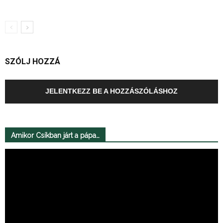
SZÓLJ HOZZÁ
JELENTKEZZ BE A HOZZÁSZÓLÁSHOZ
Amikor Csíkban járt a pápa…
Videólejátszó