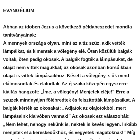
EVANGÉLIUM
Abban az időben Jézus a következő példabeszédet mondta
tanítványainak:
A mennyek országa olyan, mint az a tíz szűz, akik vették
lámpáikat, és kimentek a vőlegény elé. Öten közülük balgák
voltak, öten pedig okosak. A balgák fogták a lámpásukat, de
olajat nem vittek magukkal; az okosak azonban korsóikban
olajat is vittek lámpásaikhoz. Késett a vőlegény, s ők mind
elálmosodtak és elaludtak. Az éjszaka közepén egyszerre
kiáltás hangzott: „Íme, a vőlegény! Menjetek eléje!” Erre a
szüzek mindnyájan fölébredtek és felszították lámpásaikat. A
balgák kérték az okosakat: „Adjatok az olajotokból, mert
lámpásaink kialvóban vannak!” Az okosak ezt válaszolták:
„Nem lehet, nehogy nekünk is, nektek is kevés legyen. Inkább
menjetek el a kereskedőkhöz, és vegyetek magatoknak!” Míg