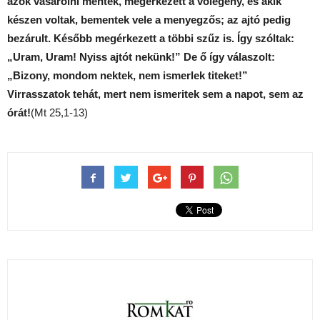
azok vásárolni mentek, megérkezett a vőlegény, és akik
készen voltak, bementek vele a menyegzős; az ajtó pedig
bezárult. Később megérkezett a többi szűz is. Így szóltak:
„Uram, Uram! Nyiss ajtót nekünk!” De ő így válaszolt:
„Bizony, mondom nektek, nem ismerlek titeket!”
Virrasszatok tehát, mert nem ismeritek sem a napot, sem az
órát!
(Mt 25,1-13)