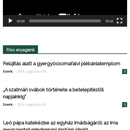
00:00
35:02
Friss anyagaink
Felújítás alatt a gyergyócsomafalvi plébániatemplom
Szerk.
-
2026. augusztus 06.
0
„A szatmári svábok története a betelepítéstől
napjainkig”
Szerk.
-
2026. augusztus 06.
0
Leó pápa katekézise az egyház imádságáról: az ima
megszenteli mindennapi életünk idejét