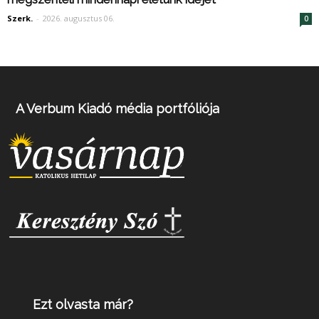
Szerk.
-
2026. augusztus 06.
0
A Verbum Kiadó média portfóliója
Ezt olvasta már?