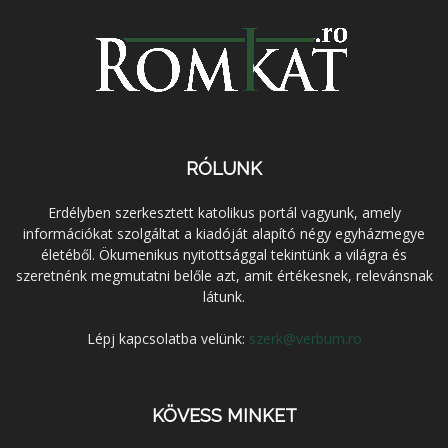
RÓLUNK
Erdélyben szerkesztett katolikus portál vagyunk, amely
információkat szolgáltat a kiadóját alapító négy egyházmegye
életéből. Ökumenikus nyitottsággal tekintünk a világra és
szeretnénk megmutatni belőle azt, amit értékesnek, relevánsnak
látunk.
Lépj kapcsolatba velünk:
szerk@verbum.ro
KÖVESS MINKET