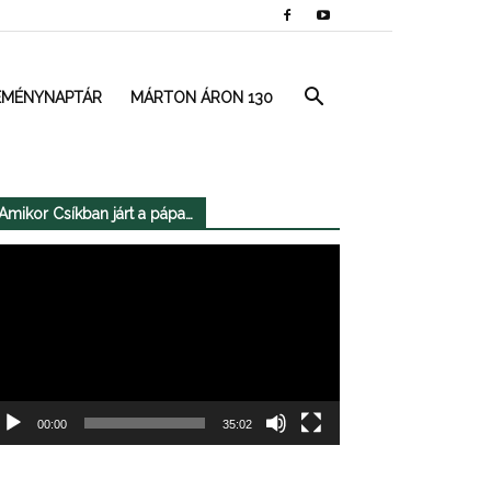
EMÉNYNAPTÁR
MÁRTON ÁRON 130
Amikor Csíkban járt a pápa…
deólejátszó
00:00
35:02