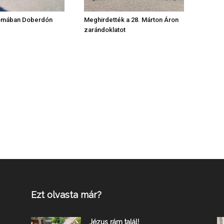
omában Doberdón
Meghirdették a 28. Márton Áron
zarándoklatot
Ezt olvasta már?
Jézus rám talál!