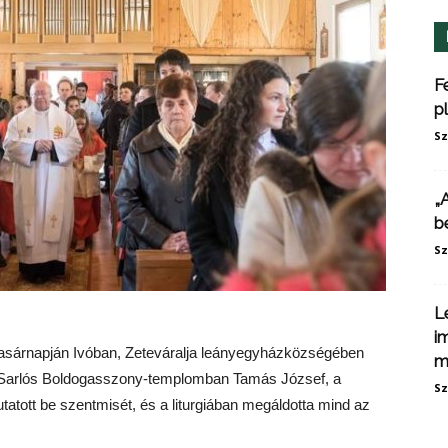
F
p
Sz
„
b
Sz
L
i
 vasárnapján Ivóban, Zeteváralja leányegyházközségében
m
t Sarlós Boldogasszony-templomban Tamás József, a
Sz
ott be szentmisét, és a liturgiában megáldotta mind az