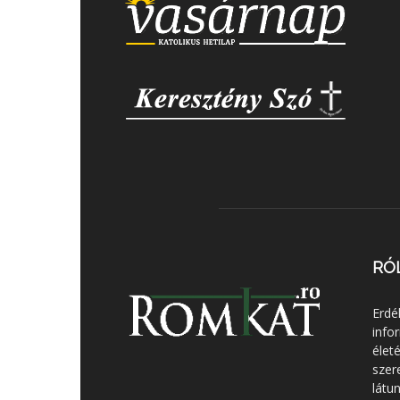
RÓ
Erdé
info
élet
szer
látun