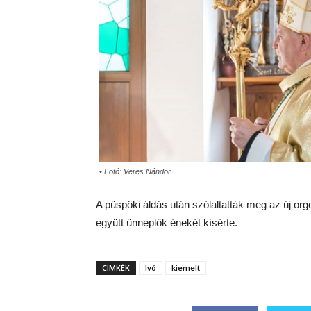
• Fotó: Veres Nándor
A püspöki áldás után szólaltatták meg az új orgo
együtt ünneplők énekét kísérte.
CIMKÉK
Ivó
kiemelt