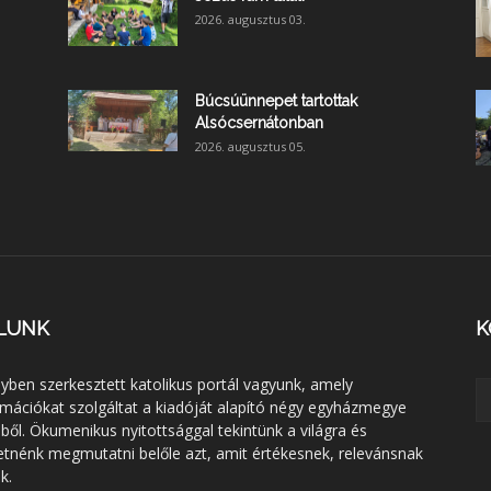
2026. augusztus 03.
Búcsúünnepet tartottak
Alsócsernátonban
2026. augusztus 05.
LUNK
K
lyben szerkesztett katolikus portál vagyunk, amely
rmációkat szolgáltat a kiadóját alapító négy egyházmegye
éből. Ökumenikus nyitottsággal tekintünk a világra és
etnénk megmutatni belőle azt, amit értékesnek, relevánsnak
k.