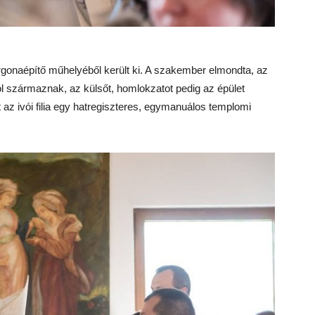
rgonaépítő műhelyéből került ki. A szakember elmondta, az
l származnak, az külsőt, homlokzatot pedig az épület
t az ivói filia egy hatregiszteres, egymanuálos templomi