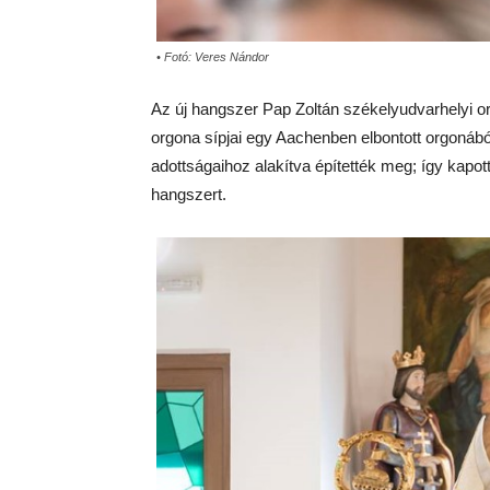
• Fotó: Veres Nándor
Az új hangszer Pap Zoltán székelyudvarhelyi o
orgona sípjai egy Aachenben elbontott orgonábó
adottságaihoz alakítva építették meg; így kapot
hangszert.