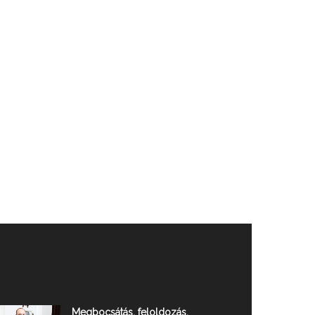
Megbocsátás, feloldozás,