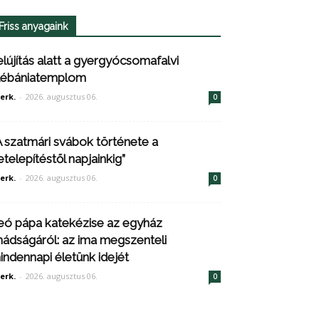
Friss anyagaink
elújítás alatt a gyergyócsomafalvi
lébániatemplom
erk.
-
2026. augusztus 06.
0
A szatmári svábok története a
etelepítéstől napjainkig”
erk.
-
2026. augusztus 06.
0
eó pápa katekézise az egyház
mádságáról: az ima megszenteli
indennapi életünk idejét
erk.
-
2026. augusztus 06.
0