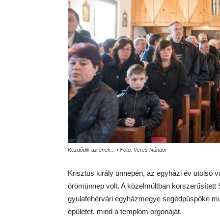
Kezdődik az ének... • Fotó: Veres Nándor
Krisztus király ünnepén, az egyházi év utolsó
örömünnep volt. A közelmúltban korszerűsítet
gyulafehérvári egyházmegye segédpüspöke mutat
épületet, mind a templom orgonáját.