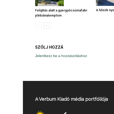
A hősök ny
Felújítás alatt a gyergyócsomafalvi
plébániatemplom
SZÓLJ HOZZÁ
Jelentkezz be a hozzászóláshoz
A Verbum Kiadó média portfóliója