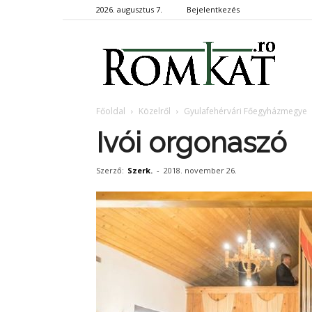
2026. augusztus 7.
Bejelentkezés
RomKa
Főoldal
Közelről
Gyulafehérvári Főegyházmegye
Ivói orgonaszó
Szerző:
Szerk.
-
2018. november 26.