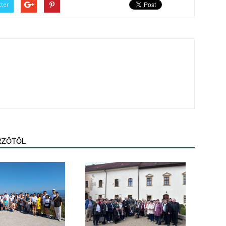
tter
ERZŐTŐL