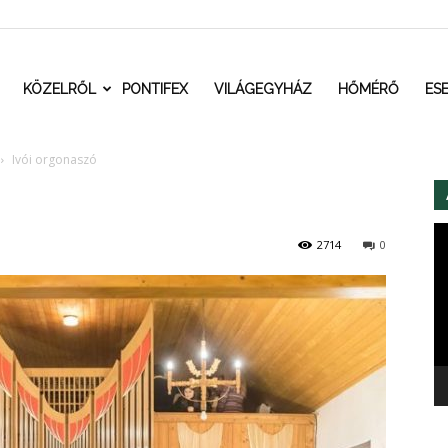
t.ro
KÖZELRŐL
PONTIFEX
VILÁGEGYHÁZ
HŐMÉRŐ
ES
Ivói orgonaszó
Vi
2714
0