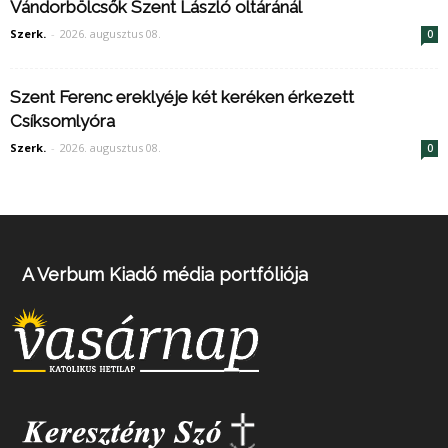
Vándorbölcsők Szent László oltáránál
Szerk.
-
2026. augusztus 08.
0
Szent Ferenc ereklyéje két keréken érkezett
Csíksomlyóra
Szerk.
-
2026. augusztus 08.
0
A Verbum Kiadó média portfóliója