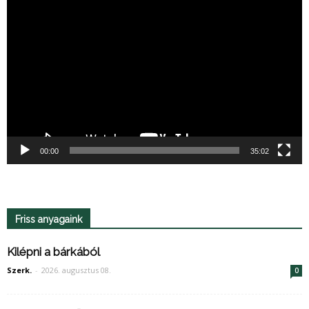
Videólejátszó
00:00
35:02
Friss anyagaink
Kilépni a bárkából
Szerk.
-
2026. augusztus 08.
0