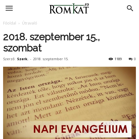
RomKat.ro
Főoldal
Útravaló
2018. szeptember 15.,
szombat
Szerző:
Szerk.
-
2018. szeptember 15.
1189
0