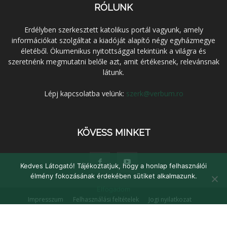
RÓLUNK
Erdélyben szerkesztett katolikus portál vagyunk, amely
információkat szolgáltat a kiadóját alapító négy egyházmegye
életéből. Ökumenikus nyitottsággal tekintünk a világra és
szeretnénk megmutatni belőle azt, amit értékesnek, relevánsnak
látunk.
Lépj kapcsolatba velünk:
szerk@verbum.ro
KÖVESS MINKET
Kedves Látogató! Tájékoztatjuk, hogy a honlap felhasználói
élmény fokozásának érdekében sütiket alkalmazunk.
Elfogadom
Impresszum
Felhasználási feltételek
Jogi nyilatkozat
Adatvédelem
Médiaajánlat
Kapcsolat