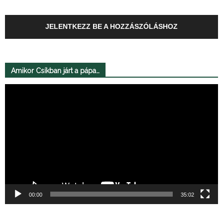
JELENTKEZZ BE A HOZZÁSZÓLÁSHOZ
Amikor Csíkban járt a pápa…
Videólejátszó
00:00
35:02