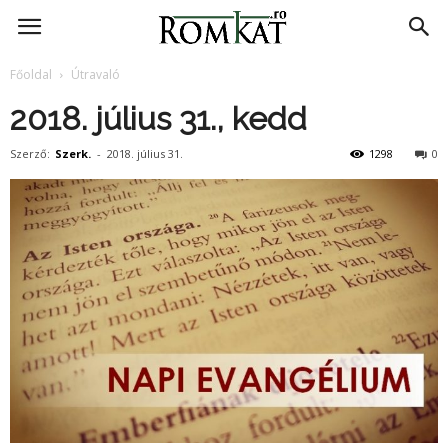
RomKat.ro
Főoldal
Útravaló
2018. július 31., kedd
Szerző:
Szerk.
-
2018. július 31.
1298
0