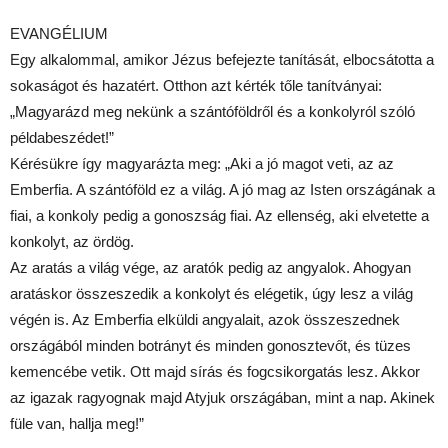
EVANGÉLIUM
Egy alkalommal, amikor Jézus befejezte tanítását, elbocsátotta a
sokaságot és hazatért. Otthon azt kérték tőle tanítványai:
„Magyarázd meg nekünk a szántóföldről és a konkolyról szóló
példabeszédet!”
Kérésükre így magyarázta meg: „Aki a jó magot veti, az az
Emberfia. A szántóföld ez a világ. A jó mag az Isten országának a
fiai, a konkoly pedig a gonoszság fiai. Az ellenség, aki elvetette a
konkolyt, az ördög.
Az aratás a világ vége, az aratók pedig az angyalok. Ahogyan
aratáskor összeszedik a konkolyt és elégetik, úgy lesz a világ
végén is. Az Emberfia elküldi angyalait, azok összeszednek
országából minden botrányt és minden gonosztevőt, és tüzes
kemencébe vetik. Ott majd sírás és fogcsikorgatás lesz. Akkor
az igazak ragyognak majd Atyjuk országában, mint a nap. Akinek
füle van, hallja meg!”