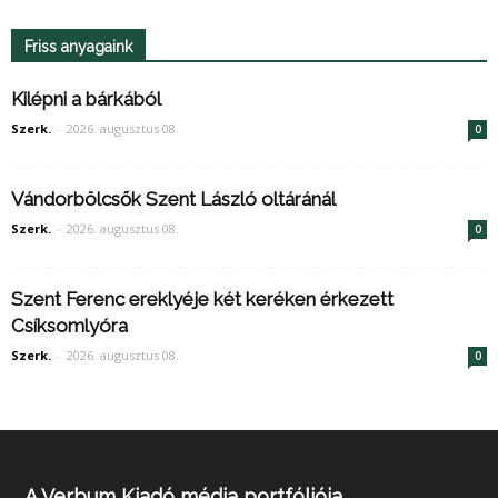
Friss anyagaink
Kilépni a bárkából
Szerk.
-
2026. augusztus 08.
0
Vándorbölcsők Szent László oltáránál
Szerk.
-
2026. augusztus 08.
0
Szent Ferenc ereklyéje két keréken érkezett
Csíksomlyóra
Szerk.
-
2026. augusztus 08.
0
A Verbum Kiadó média portfóliója