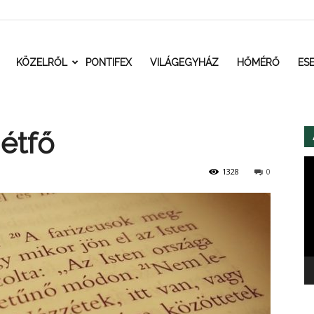
t.ro
KÖZELRŐL
PONTIFEX
VILÁGEGYHÁZ
HŐMÉRŐ
ES
hétfő
Vi
1328
0