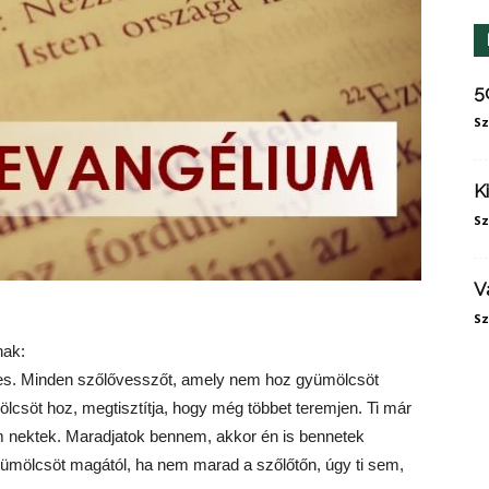
5
Sz
K
Sz
V
Sz
nak:
ves. Minden szőlővesszőt, amely nem hoz gyümölcsöt
csöt hoz, megtisztítja, hogy még többet teremjen. Ti már
tem nektek. Maradjatok bennem, akkor én is bennetek
mölcsöt magától, ha nem marad a szőlőtőn, úgy ti sem,