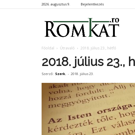
2026. augusztus 9.
Bejelentkezés
RomKa
Főoldal
Útravaló
2018. július 23., hétfő
2018. július 23., 
Szerző:
Szerk.
-
2018. július 23.