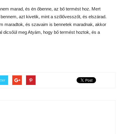
ennem marad, és én őbenne, az bő termést hoz. Mert
ennem, azt kivetik, mint a szőlővesszőt, és elszárad.
nem maradtok, és szavaim is bennetek maradnak, akkor
tal dicsőül meg Atyám, hogy bő termést hoztok, és a
tter