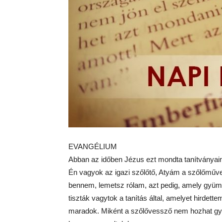
EVANGÉLIUM
Abban az időben Jézus ezt mondta tanítványai
Én vagyok az igazi szőlőtő, Atyám a szőlőmű
bennem, lemetsz rólam, azt pedig, amely gyümöl
tiszták vagytok a tanítás által, amelyet hirdet
maradok. Miként a szőlővessző nem hozhat gyü