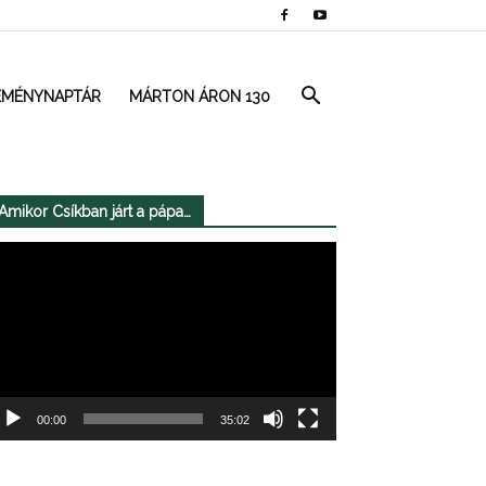
EMÉNYNAPTÁR
MÁRTON ÁRON 130
Amikor Csíkban járt a pápa…
deólejátszó
00:00
35:02