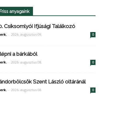
Friss anyagaink
0. Csíksomlyói Ifjúsági Találkozó
erk.
-
2026. augusztus 09.
0
ilépni a bárkából
erk.
-
2026. augusztus 08.
0
ándorbölcsők Szent László oltáránál
erk.
-
2026. augusztus 08.
0