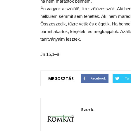
ha nem maradtok bennem.
Én vagyok a szőlőtő, ti a szőlővesszők. Aki b
nélkülem semmit sem tehettek. Aki nem marad b
Összeszedik, tűzre vetik és elégetik. Ha ben
bármit akartok, kérjétek, és megkapjátok. Azál
tanítványaim lesztek.
Jn 15,1–8
MEGOSZTÁS
Facebook
Twi
Szerk.