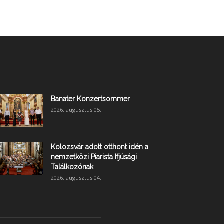
Banater Konzertsommer
2026. augusztus 05.
Kolozsvár adott otthont idén a
nemzetközi Piarista Ifjúsági
Találkozónak
2026. augusztus 04.