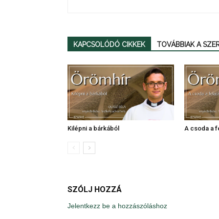
KAPCSOLÓDÓ CIKKEK
TOVÁBBIAK A SZ
Kilépni a bárkából
A csoda a f
SZÓLJ HOZZÁ
Jelentkezz be a hozzászóláshoz