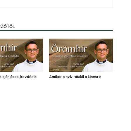
ERZŐTŐL
elajánlással kezdődik
Amikor a szív rátalál a kincsre