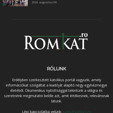
2026. augusztus 04.
RÓLUNK
Erdélyben szerkesztett katolikus portál vagyunk, amely
információkat szolgáltat a kiadóját alapító négy egyházmegye
életéből. Ökumenikus nyitottsággal tekintünk a világra és
szeretnénk megmutatni belőle azt, amit értékesnek, relevánsnak
látunk.
Lépj kapcsolatba velünk:
szerk@verbum.ro