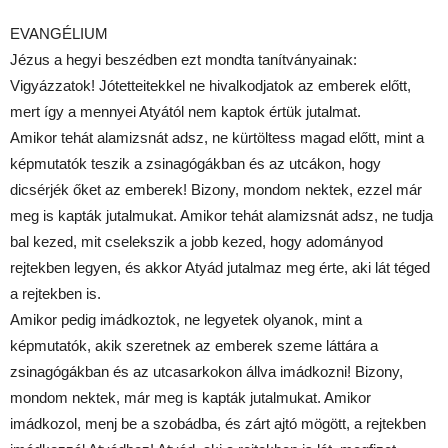
EVANGÉLIUM
Jézus a hegyi beszédben ezt mondta tanítványainak:
Vigyázzatok! Jótetteitekkel ne hivalkodjatok az emberek előtt,
mert így a mennyei Atyától nem kaptok értük jutalmat.
Amikor tehát alamizsnát adsz, ne kürtöltess magad előtt, mint a
képmutatók teszik a zsinagógákban és az utcákon, hogy
dicsérjék őket az emberek! Bizony, mondom nektek, ezzel már
meg is kapták jutalmukat. Amikor tehát alamizsnát adsz, ne tudja
bal kezed, mit cselekszik a jobb kezed, hogy adományod
rejtekben legyen, és akkor Atyád jutalmaz meg érte, aki lát téged
a rejtekben is.
Amikor pedig imádkoztok, ne legyetek olyanok, mint a
képmutatók, akik szeretnek az emberek szeme láttára a
zsinagógákban és az utcasarkokon állva imádkozni! Bizony,
mondom nektek, már meg is kapták jutalmukat. Amikor
imádkozol, menj be a szobádba, és zárt ajtó mögött, a rejtekben