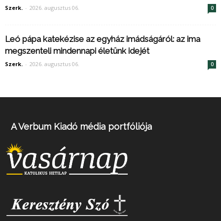
Szerk.
-
2026. augusztus 06.
0
Leó pápa katekézise az egyház imádságáról: az ima
megszenteli mindennapi életünk idejét
Szerk.
-
2026. augusztus 06.
0
A Verbum Kiadó média portfóliója