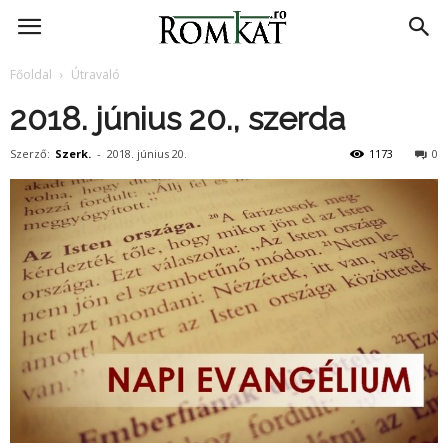
RomKat.ro
Főoldal
Útravaló
2018. június 20., szerda
Szerző:
Szerk.
-
2018. június 20.
1173
0