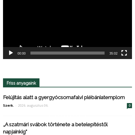
00:00
35:02
Friss anyagaink
Felújítás alatt a gyergyócsomafalvi plébániatemplom
Szerk.
-
2026. augusztus 06.
0
„A szatmári svábok története a betelepítéstől
napjainkig”