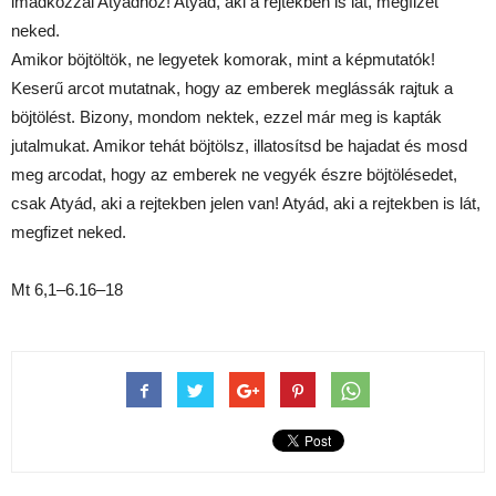
imádkozzál Atyádhoz! Atyád, aki a rejtekben is lát, megfizet
neked.
Amikor böjtöltök, ne legyetek komorak, mint a képmutatók!
Keserű arcot mutatnak, hogy az emberek meglássák rajtuk a
böjtölést. Bizony, mondom nektek, ezzel már meg is kapták
jutalmukat. Amikor tehát böjtölsz, illatosítsd be hajadat és mosd
meg arcodat, hogy az emberek ne vegyék észre böjtölésedet,
csak Atyád, aki a rejtekben jelen van! Atyád, aki a rejtekben is lát,
megfizet neked.
Mt 6,1–6.16–18