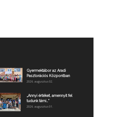
Gyermektábor az Aradi
Pasztorációs Központban
2026. augusztus 02.
„Annyi értéket, amennyit fel
tudunk tárni…”
2026. augusztus 01.