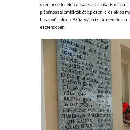
szentmise főcelebránsa és szónoka Böcskei Lá
plébánossal emléktáblát leplezett le és áldott 
huszonöt, akik a Szűz Mária tiszteletére felsz
esztendőben.