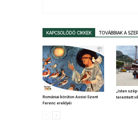
KAPCSOLÓDÓ CIKKEK
TOVÁBBIAK A SZ
„Isten szép
Romániai körúton Assisi Szent
teremtett vi
Ferenc ereklyéi