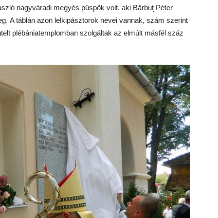
szló nagyváradi megyés püspök volt, aki Bărbuţ Péter
meg. A táblán azon lelkipásztorok nevei vannak, szám szerint
entelt plébániatemplomban szolgáltak az elmúlt másfél száz