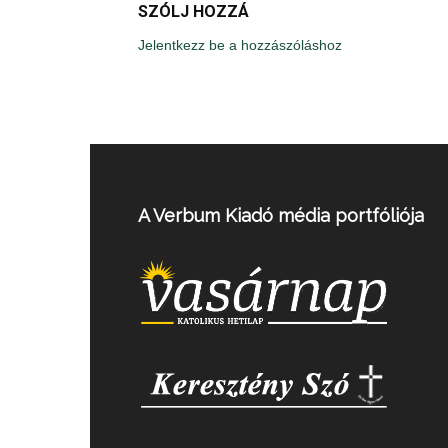
SZÓLJ HOZZÁ
Jelentkezz be a hozzászóláshoz
A Verbum Kiadó média portfóliója