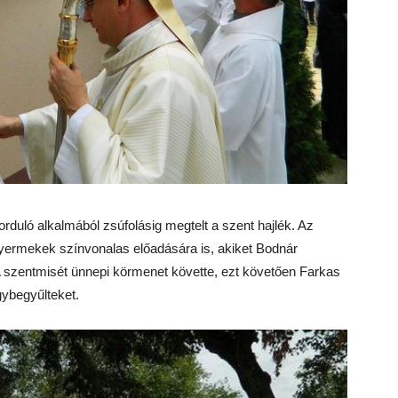
rduló alkalmából zsúfolásig megtelt a szent hajlék. Az
i gyermekek színvonalas előadására is, akiket Bodnár
 A szentmisét ünnepi körmenet követte, ezt követően Farkas
gybegyűlteket.