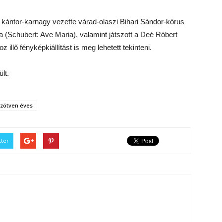
ntor-karnagy vezette várad-olaszi Bihari Sándor-kórus
a (Schubert: Ave Maria), valamint játszott a Deé Róbert
z illő fényképkiállítást is meg lehetett tekinteni.
lt.
zötven éves
tter