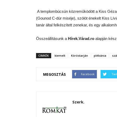
A templombúcsún közreműködött a Kiss Géza ká
(Gounod C-dúr miséje), szólót énekelt Kiss Lívi
tanár által felkészített zenekar, és egy alkalomho
Összeállításunk a
Hírek.Várad.ro
alapján készü
CIMKÉK
kiemelt
Köröstarján
plébánia
szá
MEGOSZTÁS
Facebook
Twi
Szerk.