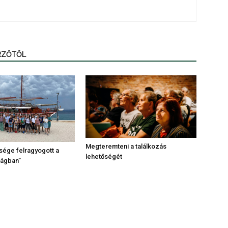
ERZŐTŐL
Megteremteni a találkozás
sége felragyogott a
lehetőségét
lágban”