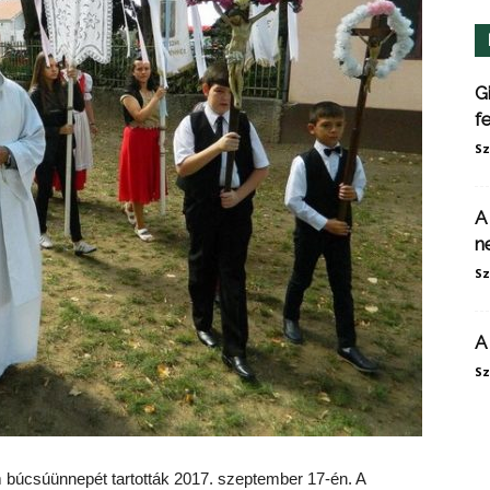
G
f
Sz
A
n
Sz
A
Sz
 búcsúünnepét tartották 2017. szeptember 17-én. A