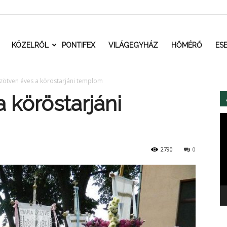
t.ro
KÖZELRŐL
PONTIFEX
VILÁGEGYHÁZ
HŐMÉRŐ
ES
zötven éves a köröstarjáni templom
 köröstarjáni
Vi
2790
0