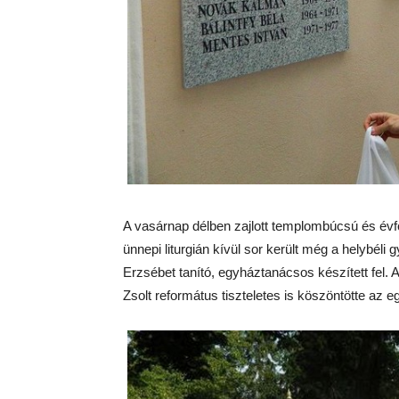
A vasárnap délben zajlott templombúcsú és évfo
ünnepi liturgián kívül sor került még a helybél
Erzsébet tanító, egyháztanácsos készített fel.
Zsolt református tiszteletes is köszöntötte az e