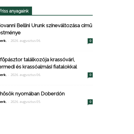
Friss anyagaink
iovanni Bellini Urunk színeváltozása című
estménye
erk.
-
2026. augusztus 06.
0
 főpásztor találkozója krassóvári,
ermedi és krassóalmási fiatalokkal
erk.
-
2026. augusztus 06.
0
 hősök nyomában Doberdón
erk.
-
2026. augusztus 05.
0