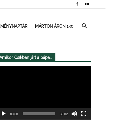
EMÉNYNAPTÁR
MÁRTON ÁRON 130
Amikor Csíkban járt a pápa…
deólejátszó
00:00
35:02