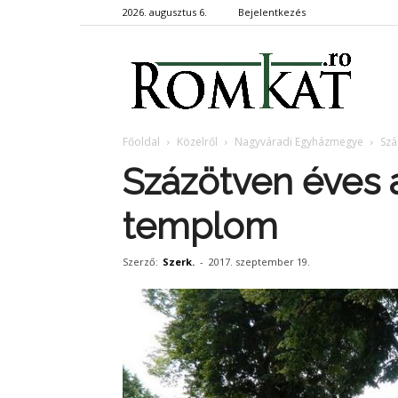
2026. augusztus 6.
Bejelentkezés
RomKa
Főoldal
Közelről
Nagyváradi Egyházmegye
Szá
Százötven éves a
templom
Szerző:
Szerk.
-
2017. szeptember 19.