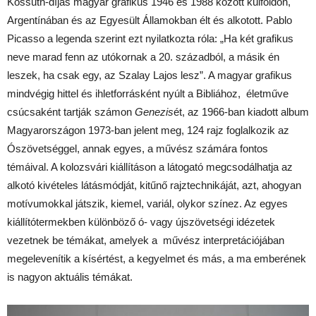
Kossuth-díjas magyar grafikus 1946 és 1988 között külföldön,
Argentínában és az Egyesült Államokban élt és alkotott. Pablo
Picasso a legenda szerint ezt nyilatkozta róla: „Ha két grafikus
neve marad fenn az utókornak a 20. századból, a másik én
leszek, ha csak egy, az Szalay Lajos lesz”. A magyar grafikus
mindvégig hittel és ihletforrásként nyúlt a Bibliához, életműve
csúcsaként tartják számon
Genezis
ét, az 1966-ban kiadott album
Magyarországon 1973-ban jelent meg, 124 rajz foglalkozik az
Ószövetséggel, annak egyes, a művész számára fontos
témáival. A kolozsvári kiállításon a látogató megcsodálhatja az
alkotó kivételes látásmódját, kitűnő rajztechnikáját, azt, ahogyan
motívumokkal játszik, kiemel, variál, olykor színez. Az egyes
kiállítótermekben különböző ó- vagy újszövetségi idézetek
vezetnek be témákat, amelyek a művész interpretációjában
megelevenítik a kísértést, a kegyelmet és más, a ma emberének
is nagyon aktuális témákat.