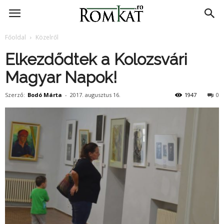
RomKat.ro
Főoldal
Közelről
Elkezdődtek a Kolozsvári
Magyar Napok!
Szerző:
Bodó Márta
-
2017. augusztus 16.
1947
0