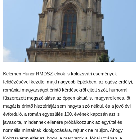
Kelemen Hunor RMDSZ-elnök is kolozsvári események
felidézésével kezdte, majd nagyobb léptékben, az egész erdélyi,
romániai magyarságot érintő kérdésekről ejtett szót, humorral
fűszerezett megszólalása az éppen aktuális, magyarellenes, őt
magát is érintő hisztériáját sem hagyta szó nélkül, és a jövő évi
évforduló, a román egyesülés 100. évének kapcsán azt is
javasolta, mindennek ellenére próbálkozzunk az együttélés
normális mintáinak kidolgozására, rajtunk ne múljon. Ahogy
Kolozsváron elfér az, hogy a magyarok a Jókai utcában, a