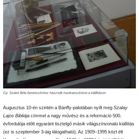
Gy. Szabó Béla fametszéshez használt munkaeszközei a kiállításon
Augusztus 10-én szintén a Bánffy-palotában nyílt meg
Szalay
Lajos Bibliája
címmel a nagy művész és a reformáció 500.
évfordulója előtt egyaránt tisztelgő másik világszínvonalú kiállítás
(ez is szeptember 3-áig látogatható). Az 1909–1995 közt élt