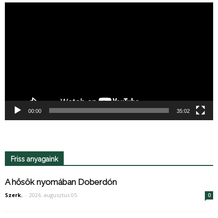
Videólejátszó
00:00
35:02
Friss anyagaink
A hősök nyomában Doberdón
Szerk.
-
2026. augusztus 05.
0