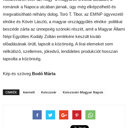
románok a Napoca utcában járnak, úgy még elképzelhető és
megvalósítható néhány dolog. Toró T. Tibor, az EMNP ügyvezető
elnöke és Kövér László, a magyar országgyűlés elnöke politikai
beszéde zárta az ünnepség szónoki részét, amit a Magyar Állami
Népi Együttes Kodály Zoltán emlékére készült kiváló
előadásának örült, tapsolt a közönség. A lírai elemeket sem
nélkülöző, szellemes, jókedvű, lendületes produkciót hosszan
tapsolta a közönség.
Kép és szöveg
Bodó Márta
CIMKÉK
kiemelt
Kolozsvár
Kolozsvári Magyar Napok