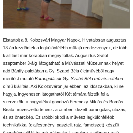
Elstartolt a 8. Kolozsvári Magyar Napok. Hivatalosan augusztus
13-án kezdődtek a legkülönfélébb műfajú rendezvények, de több
kiállítást már korábban megnyitottak. Augusztus 3-ától
szeptember 3-áig látogatható a Művészeti Múzeumnak helyet
adó Bánffy-palotában a Gy. Szabó Béla életművéből nagy
merítést mutató
Barangolások Gy. Szabó Béla művészetében
című kiállítás. Aki Kolozsváron jár ebben az időszakban, ki ne
hagyja, ingyenesen látogatható! Két témára fűzték fel a
szervezők, a hagyatékot gondozó Ferenczy Miklós és Bordás
Beáta művészettörténész: a címben idézett barangolás, utazás,
és az önarckép. Ez utóbbi okból a művész legkülönfélébb
technikákkal (olajfestmény, pasztell, rajz, fametszet) készült
önarcképeiből láthatnak válogatást, amelyek a világhoz való