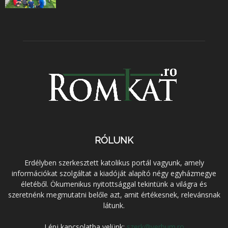
RÓLUNK
Erdélyben szerkesztett katolikus portál vagyunk, amely
információkat szolgáltat a kiadóját alapító négy egyházmegye
életéből. Ökumenikus nyitottsággal tekintünk a világra és
szeretnénk megmutatni belőle azt, amit értékesnek, relevánsnak
látunk.
Lépj kapcsolatba velünk:
szerk@verbum.ro