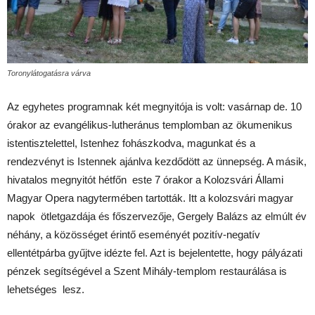
Toronylátogatásra várva
Az egyhetes programnak két megnyitója is volt: vasárnap de. 10
órakor az evangélikus-lutheránus templomban az ökumenikus
istentisztelettel, Istenhez fohászkodva, magunkat és a
rendezvényt is Istennek ajánlva kezdődött az ünnepség. A másik,
hivatalos megnyitót hétfőn este 7 órakor a Kolozsvári Állami
Magyar Opera nagytermében tartották. Itt a kolozsvári magyar
napok ötletgazdája és főszervezője, Gergely Balázs az elmúlt év
néhány, a közösséget érintő eseményét pozitív-negatív
ellentétpárba gyűjtve idézte fel. Azt is bejelentette, hogy pályázati
pénzek segítségével a Szent Mihály-templom restaurálása is
lehetséges lesz.