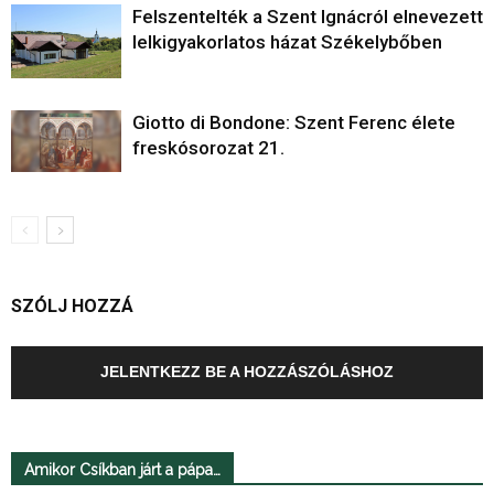
Felszentelték a Szent Ignácról elnevezett
lelkigyakorlatos házat Székelybőben
Giotto di Bondone: Szent Ferenc élete
freskósorozat 21.
SZÓLJ HOZZÁ
JELENTKEZZ BE A HOZZÁSZÓLÁSHOZ
Amikor Csíkban járt a pápa…