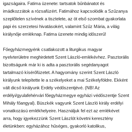
igazságaira. Fatima üzenete: tartsatok bűnbánatot és
imádkozzátok a rózsafüzért. Fatimához kapcsolódik a Szűzanya
szeplőtelen szívének a tisztelete, az öt első szombat gyakorlata
papi és szerzetesi hivatásokért, valamint Szűz Mária, a világ
királynője emléknap. Fatima üzenete mindig időszerű!
Főegyházmegyénk csatlakozott a liturgikus magyar
nyelvterületre meghirdetett Szent László-emlékévhez. Pasztorális
bizottságunk már ki is adta a pasztorális segédanyagot
tartalmazó kísérőfüzetet. A hagyomány szerint Szent László
királyunk telepítette le a székelyeket a mai Székelyföldre. Ekként
vált dicső királyunk Erdély védőszentjévé. (NB! Az
erdélyi/gyulafehérvári főegyházmegye egyházi védőszentje Szent
Mihály főangyal). Büszkék vagyunk Szent László király erdélyi
vonatkozású emlékhelyeire. Használjuk fel ezt az emlékévet
arra, hogy igyekezzünk Szent Lászlót követni keresztény
életünkben: egyházához hűséges, gyakorló katolikus,