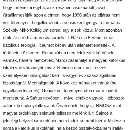
hogy történelmi egyházaink részben visszaadott javait
újraállamosítják azon a címen, hogy 1990 után az eljárás nem
volt törvényes. Legjellemzőbb a sepsiszentgyörgyi református
Székely Mikó Kollégium sorsa, egy a sok közül. Most azonban
ránk jár a rúd: a marosvásárhelyi II. Rákóczi Ferenc római
katolikus teológiai líceumot két év után ellehetetlenítették. A
története közismert: Romániában nem felekezeti kérdések
vannak, hanem nemzetiek. Marosvásárhelyt a magyar, katolikus
iskola sok városatyát zavar. Nuncius urunk volt szíves
személyesen kihallgatást kérni a vagyon-visszaszolgáltatási
bizottságnál. Meghallgatták. A következményeket várjuk (ha
egyáltalán lesznek). Gondolom, törvényes úton már mindent
megtettünk. A Státus nevében – mivel elnöke vagyok – többször
adtunk ki sajtónyilatkozatot. Örvendünk, hogy az RMDSZ mint
magyar érdekképviseletünk teljesen mellénk állt. Sajnos a
jelenlegi helyzet ismeretében nem tudok semmit ígérni: Mi lesz a
sorsa a katolikus iskolának, ha a kezdő osztályokba nem iratják