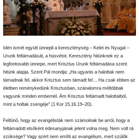
Idén ismét együtt ünnepli a kereszténység – Kelet és Nyugat –
Urunk feltámadását, a húsvétot. Keresztény hitünknek ez a
legfontosabb ünnepe, mert Krisztus Urunk feltámadása szent
hitünk alapja. Szent Pál mondja: „Ha ugyanis a halottak nem
támadnak fel, akkor Krisztus sem támadt fel… Ha csak ebben az
életben reménykedünk Krisztusban, szánalomra méltóbbak
vagyunk minden embernél. Ám Krisztus feltámadt halottaiból,
mint a holtak zsengéje” (1 Kor 15,16.19–20).
Feltűnő, hogy az evangélisták nem számolnak be arról, hogy a
feltámadott elsőként édesanyjának jelent volna meg. Nem volt rá
szüksége? Vagy azért nem említi az evangélium, mert szülők