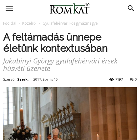
RomKat.ro
Főoldal
Közelről
Gyulafehérvári Főegyházmegye
A feltámadás ünnepe
életünk kontextusában
Jakubinyi György gyulafehérvári érsek
húsvéti üzenete
Szerző:
Szerk.
-
2017. április 15.
7197
0