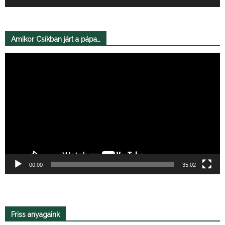
Amikor Csíkban járt a pápa…
Videólejátszó
00:00
35:02
Friss anyagaink