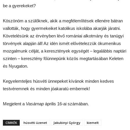
be a gyerekeket?
Köszönöm a szülőknek, akik a megfélemlítések ellenére bátran
vallották, hogy gyermekeiket katolikus iskolába akarják járatni.
Követelésünk az érvényben lévő romániai alkotmány és tanügyi
törvények alapján áll! Az idén ismét elővételezzük ökumenikus
mozgalmunk célját, a keresztények egységét – legalábbis naptári
szinten – keresztény főünnepünk közös megtartásában Keleten
és Nyugaton.
Kegyelemteljes húsvéti ünnepeket kívánok minden kedves
testvéremnek és minden jóakaratú embernek!
Megjelent a
Vasárnap
április 16-ai számában.
CIMKÉK
húsvéti üzenet
Jakubinyi György
kiemelt