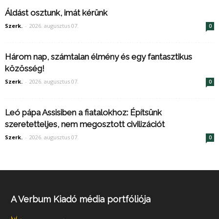
Áldást osztunk, imát kérünk
Szerk.
-
2026. augusztus 07.
0
Három nap, számtalan élmény és egy fantasztikus
közösség!
Szerk.
-
2026. augusztus 07.
0
Leó pápa Assisiben a fiatalokhoz: Építsünk
szeretetteljes, nem megosztott civilizációt
Szerk.
-
2026. augusztus 07.
0
A Verbum Kiadó média portfóliója