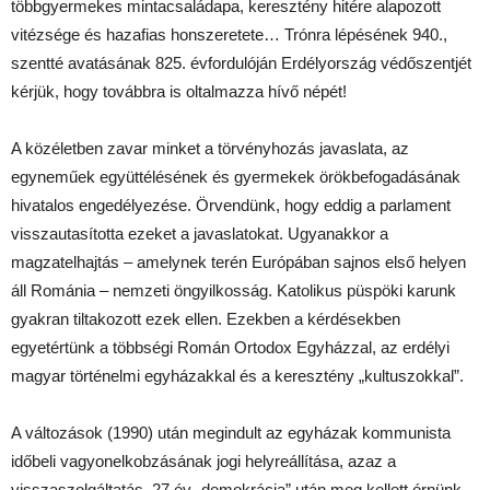
többgyermekes mintacsaládapa, keresztény hitére alapozott
vitézsége és hazafias honszeretete… Trónra lépésének 940.,
szentté avatásának 825. évfordulóján Erdélyország védőszentjét
kérjük, hogy továbbra is oltalmazza hívő népét!
A közéletben zavar minket a törvényhozás javaslata, az
egyneműek együttélésének és gyermekek örökbefogadásának
hivatalos engedélyezése. Örvendünk, hogy eddig a parlament
visszautasította ezeket a javaslatokat. Ugyanakkor a
magzatelhajtás – amelynek terén Európában sajnos első helyen
áll Románia – nemzeti öngyilkosság. Katolikus püspöki karunk
gyakran tiltakozott ezek ellen. Ezekben a kérdésekben
egyetértünk a többségi Román Ortodox Egyházzal, az erdélyi
magyar történelmi egyházakkal és a keresztény „kultuszokkal”.
A változások (1990) után megindult az egyházak kommunista
időbeli vagyonelkobzásának jogi helyreállítása, azaz a
visszaszolgáltatás. 27 év „demokrácia” után meg kellett érnünk,