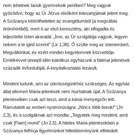
nem lehetnek tanúk gyermekeik perében? Meg vagyok
győződve, hogy az Úr Jézus elsőként édesanyjának jelent meg.
A Szűzanya kitörölhetetlen az evangéliumból (a megváltás
örömhíréből), mert ő az első keresztény, aki elfogadta és
teljesítette Isten akaratát: „Íme, az Úr szolgálója vagyok, legyen
nekem a te igéd szerint” (Lk 1,38). Ő szülte meg az istenembert,
Megváltónkat, és ezért minden kegyelemnek közvetítője.
Emlékévvel ünnepli idén katolikus egyházunk a fatimai jelenések
századik évfordulóját. A kinyilatkoztatás lezárult.
Mindent tudunk, ami az üdvösségünkhöz szükséges. Az egyház
által elismert Mária-jelenések nem hozhatnak újat. A Szűzanya
jelenéseiben csak azt teszi, amit a kánai menyegzőn tett.
Rámutatott az emberi nyomorúságra: „Nincs több boruk!” (Jn
2,3), és a szolgáknak azt mondta: „Tegyetek meg mindent, amit
csak [Fiam] mond” (Jn 2,5). A hiteles Mária-jelenésekben a
Szűzanya felhívja figyelmünket hitletéteményünk elfeledett