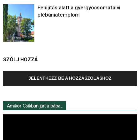
Felújítás alatt a gyergyócsomafalvi
plébániatemplom
SZÓLJ HOZZÁ
JELENTKEZZ BE A HOZZÁSZÓLÁSHOZ
Amikor Csíkban járt a pápa…
Videólejátszó