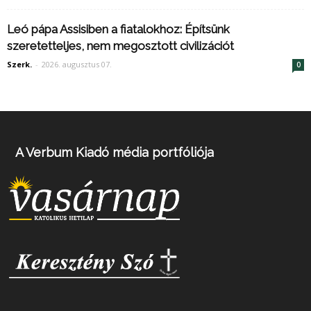
Leó pápa Assisiben a fiatalokhoz: Építsünk
szeretetteljes, nem megosztott civilizációt
Szerk.
-
2026. augusztus 07.
0
A Verbum Kiadó média portfóliója