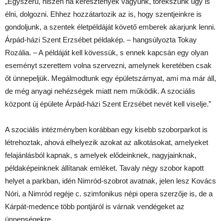
„Egyszerű, hiszen ha keresztények vagyunk, törekszünk úgy is
élni, dolgozni. Ehhez hozzátartozik az is, hogy szentjeinkre is
gondoljunk, a szentek életpéldáját követő emberek akarjunk lenni.
Árpád-házi Szent Erzsébet példakép. – hangsúlyozta Tokay
Rozália. – A példáját kell kövessük, s ennek kapcsán egy olyan
eseményt szerettem volna szervezni, amelynek keretében csak
őt ünnepeljük. Megálmodtunk egy épületszárnyat, ami ma már áll,
de még anyagi nehézségek miatt nem működik. A szociális
központ új épülete Árpád-házi Szent Erzsébet nevét kell viselje.”
A szociális intézményben korábban egy kisebb szoborparkot is
létrehoztak, ahová elhelyezik azokat az alkotásokat, amelyeket
felajánlásból kapnak, s amelyek elődeinknek, nagyjainknak,
példaképeinknek állítanak emléket. Tavaly négy szobor kapott
helyet a parkban, idén Nimród-szobrot avatnak, jelen lesz Kovács
Nóri, a Nimród regéje c. szimfonikus népi opera szerzője is, de a
Kárpát-medence több pontjáról is várnak vendégeket az
ünnepségekre.