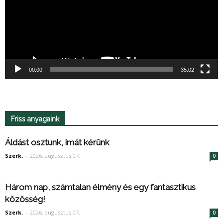
00:00
35:02
Friss anyagaink
Áldást osztunk, imát kérünk
Szerk.
-
2026. augusztus 07.
0
Három nap, számtalan élmény és egy fantasztikus
közösség!
Szerk.
-
2026. augusztus 07.
0