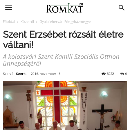
RomKat.ro
Főoldal
Közelről
Gyulafehérvári Főegyházmegye
Szent Erzsébet rózsáit életre
váltani!
A kolozsvári Szent Kamill Szociális Otthon
ünnepségéről
Szerző:
Szerk.
-
2016. november 18.
3022
0