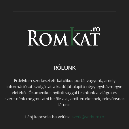
RÓLUNK
Erdélyben szerkesztett katolikus portál vagyunk, amely
információkat szolgáltat a kiadóját alapító négy egyházmegye
életéből. Ökumenikus nyitottsággal tekintünk a világra és
szeretnénk megmutatni belőle azt, amit értékesnek, relevánsnak
látunk.
Lépj kapcsolatba velünk:
szerk@verbum.ro