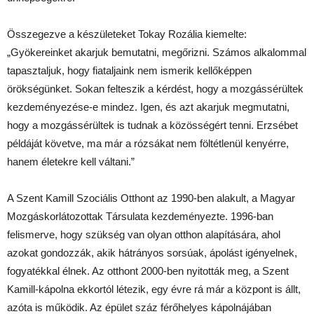
Összegezve a készületeket Tokay Rozália kiemelte:
„Gyökereinket akarjuk bemutatni, megőrizni. Számos alkalommal
tapasztaljuk, hogy fiataljaink nem ismerik kellőképpen
örökségünket. Sokan felteszik a kérdést, hogy a mozgássérültek
kezdeményezése-e mindez. Igen, és azt akarjuk megmutatni,
hogy a mozgássérültek is tudnak a közösségért tenni. Erzsébet
példáját követve, ma már a rózsákat nem föltétlenül kenyérre,
hanem életekre kell váltani.”
A Szent Kamill Szociális Otthont az 1990-ben alakult, a Magyar
Mozgáskorlátozottak Társulata kezdeményezte. 1996-ban
felismerve, hogy szükség van olyan otthon alapítására, ahol
azokat gondozzák, akik hátrányos sorsúak, ápolást igényelnek,
fogyatékkal élnek. Az otthont 2000-ben nyitották meg, a Szent
Kamill-kápolna ekkortól létezik, egy évre rá már a központ is állt,
azóta is működik. Az épület száz férőhelyes kápolnájában