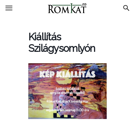
RomKat.ro
Kiállítás
Szilágysomlyón