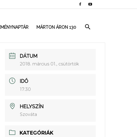
EMÉNYNAPTÁR
MÁRTON ÁRON 130
DÁTUM
2018. március 01., csütörtök
IDŐ
17:30
HELYSZÍN
Szováta
KATEGÓRIÁK