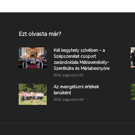
Ezt olvasta már?
Két kegyhely szívében – a
Szépszeretet csoport
zarándoklata Mátraverebély-
Szentkútra és Máriabesnyőre
2026. augusztus 03.
Az evangéliumi értékek
tanúiként
2026. augusztus 04.