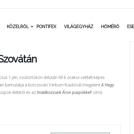
t.ro
KÖZELRŐL
PONTIFEX
VILÁGEGYHÁZ
HŐMÉRŐ
ES
 Szovátán
 1-jén, csütörtökön délután fél 6 órakor vetített képes
yben bemutatja a kolozsvári Verbum Kiadónál megjelent
A Hegy
spök életéről és az
Imádkozzunk Áron püspökkel!
című