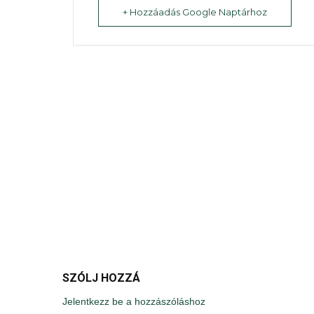
+ Hozzáadás Google Naptárhoz
SZÓLJ HOZZÁ
Jelentkezz be a hozzászóláshoz