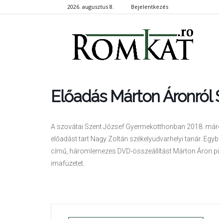
2026. augusztus 8.
Bejelentkezés
RomKa
Előadás Márton Áronról
A szovátai Szent József Gyermekotthonban 2018. március
előadást tart Nagy Zoltán székelyudvarhelyi tanár. Eg
című, háromlemezes DVD-összeállítást Márton Áron pü
imafüzetet.