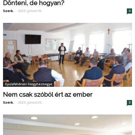
Dönteni, de hogyan?
Szerk.
-
2025. június 18.
0
Gyulafehérvári Főegyházmegye
Nem csak szóból ért az ember
Szerk.
-
2025. június 05.
0