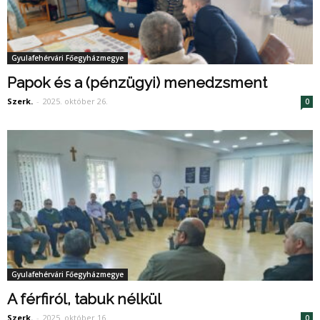
Gyulafehérvári Főegyházmegye
Papok és a (pénzügyi) menedzsment
Szerk.
-
2025. október 26.
0
Gyulafehérvári Főegyházmegye
A férfiról, tabuk nélkül
Szerk.
-
2025. október 16.
0