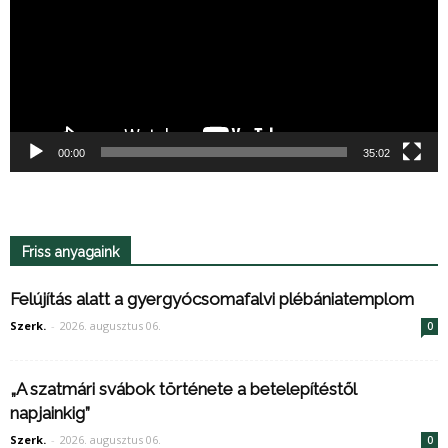
00:00
35:02
Friss anyagaink
Felújítás alatt a gyergyócsomafalvi plébániatemplom
Szerk.
-
2026. augusztus 06.
0
„A szatmári svábok története a betelepítéstől
napjainkig”
Szerk.
-
2026. augusztus 06.
0