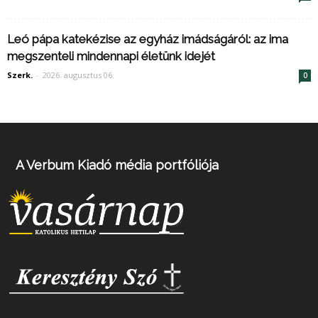
Leó pápa katekézise az egyház imádságáról: az ima
megszenteli mindennapi életünk idejét
Szerk.
-
2026. augusztus 06.
0
A Verbum Kiadó média portfóliója