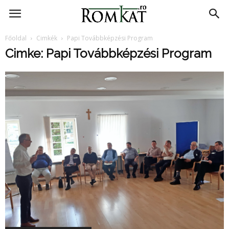
RomKat.ro
Főoldal
Cimkék
Papi Továbbképzési Program
Cimke: Papi Továbbképzési Program