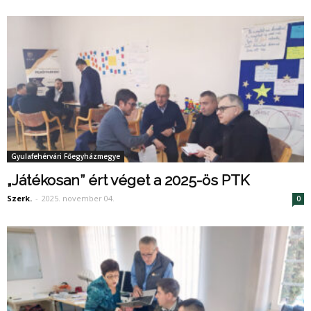
Gyulafehérvári Főegyházmegye
„Játékosan” ért véget a 2025-ös PTK
Szerk.
-
2025. november 04.
0