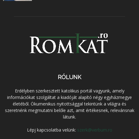
RÓLUNK
Erdélyben szerkesztett katolikus portál vagyunk, amely
információkat szolgáltat a kiadóját alapító négy egyházmegye
életéből. Ökumenikus nyitottsággal tekintünk a világra és
szeretnénk megmutatni belőle azt, amit értékesnek, relevánsnak
látunk.
Lépj kapcsolatba velünk:
szerk@verbum.ro