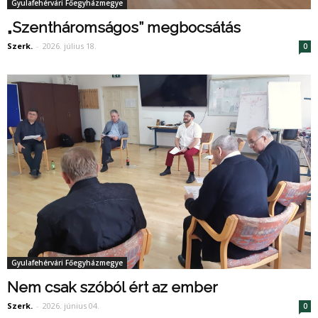
Gyulafehérvári Főegyházmegye
„Szentháromságos” megbocsátás
Szerk.
-
2026. július 18.
0
Gyulafehérvári Főegyházmegye
Nem csak szóból ért az ember
Szerk.
-
2026. június 04.
0