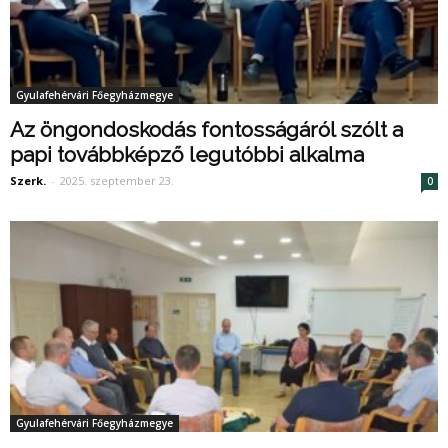
Gyulafehérvári Főegyházmegye
Az öngondoskodás fontosságáról szólt a
papi továbbképző legutóbbi alkalma
Szerk.
-
2025. szeptember 23.
0
Gyulafehérvári Főegyházmegye