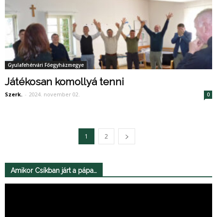
Gyulafehérvári Főegyházmegye
Játékosan komollyá tenni
Szerk.
-
2024. november 02.
0
1
2
Amikor Csíkban járt a pápa…
Videólejátszó