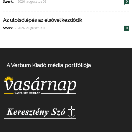
Szerk.
-
2026. augusztus 09.
0
Az utolsólépés az elsővel kezdődik
Szerk.
-
2026. augusztus 09.
0
A Verbum Kiadó média portfóliója