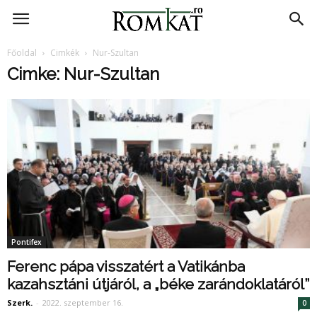
RomKat.ro
Főoldal
Cimkék
Nur-Szultan
Cimke: Nur-Szultan
Pontifex
Ferenc pápa visszatért a Vatikánba
kazahsztáni útjáról, a „béke zarándoklatáról”
Szerk.
-
2022. szeptember 16.
0