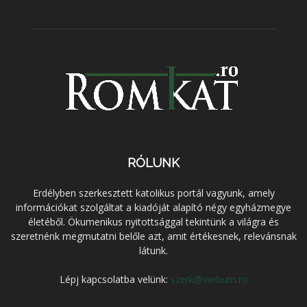
RÓLUNK
Erdélyben szerkesztett katolikus portál vagyunk, amely
információkat szolgáltat a kiadóját alapító négy egyházmegye
életéből. Ökumenikus nyitottsággal tekintünk a világra és
szeretnénk megmutatni belőle azt, amit értékesnek, relevánsnak
látunk.
Lépj kapcsolatba velünk:
szerk@verbum.ro