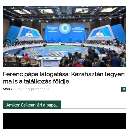
Pontifex
Ferenc pápa látogatása: Kazahsztán legyen
ma is a találkozás földje
Szerk.
-
2022. szeptember 14.
0
Amikor Csíkban járt a pápa…
Videólejátszó