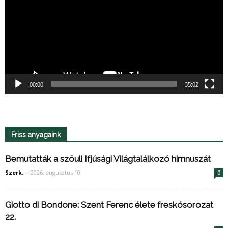
00:00
35:02
Friss anyagaink
Bemutatták a szöuli Ifjúsági Világtalálkozó himnuszát
Szerk.
-
2026. augusztus 10.
0
Giotto di Bondone: Szent Ferenc élete freskósorozat
22.