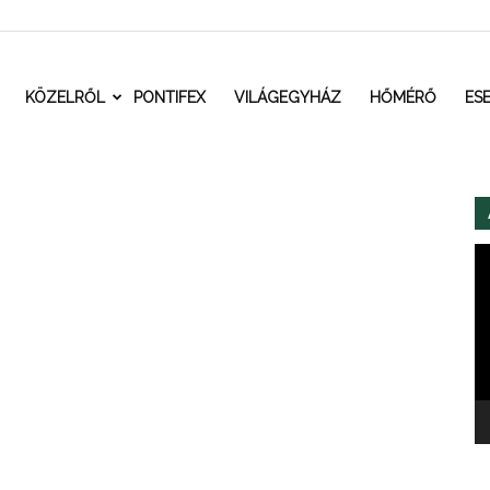
t.ro
KÖZELRŐL
PONTIFEX
VILÁGEGYHÁZ
HŐMÉRŐ
ES
Vi