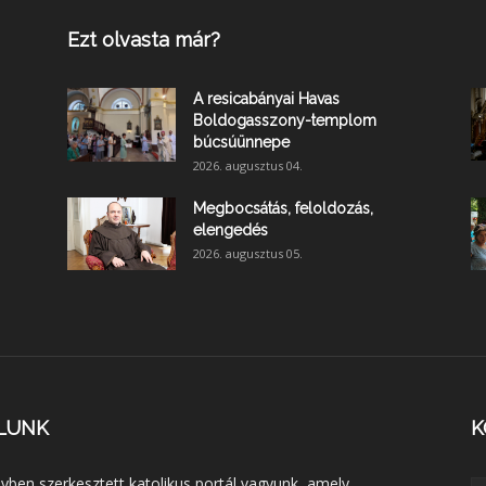
Ezt olvasta már?
A resicabányai Havas
Boldogasszony-templom
búcsúünnepe
2026. augusztus 04.
Megbocsátás, feloldozás,
elengedés
2026. augusztus 05.
LUNK
K
lyben szerkesztett katolikus portál vagyunk, amely