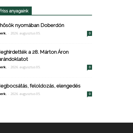
Friss anyagaink
 hősök nyomában Doberdón
erk.
-
2026. augusztus 05.
0
eghirdették a 28. Márton Áron
arándoklatot
erk.
-
2026. augusztus 05.
0
egbocsátás, feloldozás, elengedés
erk.
-
2026. augusztus 05.
0