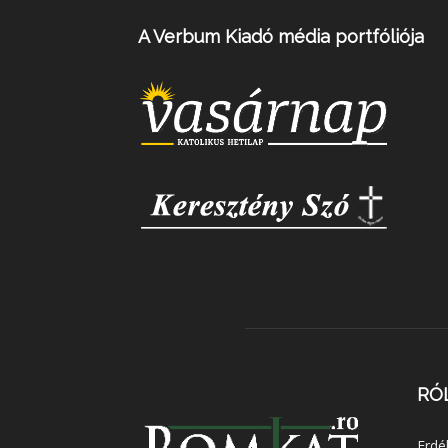
A Verbum Kiadó média portfóliója
RÓ
Erdé