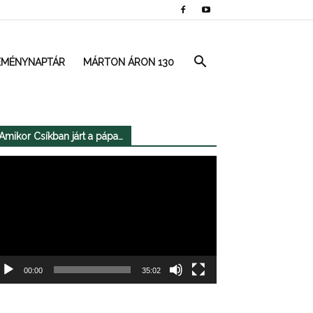
EMÉNYNAPTÁR
MÁRTON ÁRON 130
Amikor Csíkban járt a pápa…
deólejátszó
00:00
35:02