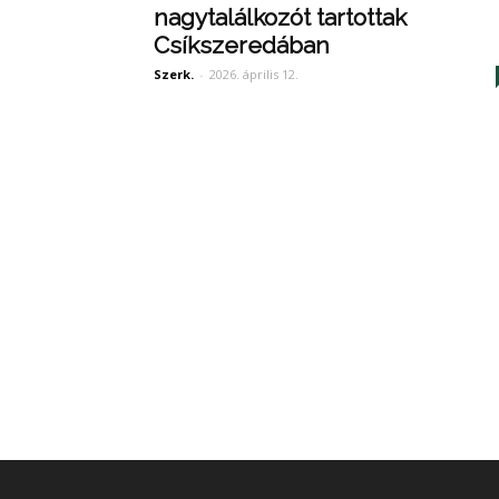
nagytalálkozót tartottak
Csíkszeredában
Szerk.
-
2026. április 12.