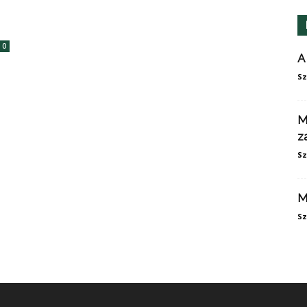
0
A
Sz
M
z
Sz
M
Sz