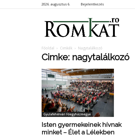
2026. augusztus 6.
Bejelentkezés
RomKa
Főoldal
Cimkék
Nagytalálkozó
Cimke: nagytalálkozó
Gyulafehérvári Főegyházmegye
Isten gyermekeinek hívnak
minket – Élet a Lélekben