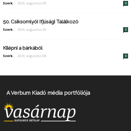
Szerk.
-
2026. augusztus 09.
0
50. Csíksomlyói Ifjúsági Találkozó
Szerk.
-
2026. augusztus 09.
0
Kilépni a bárkából
Szerk.
-
2026. augusztus 08.
0
A Verbum Kiadó média portfóliója