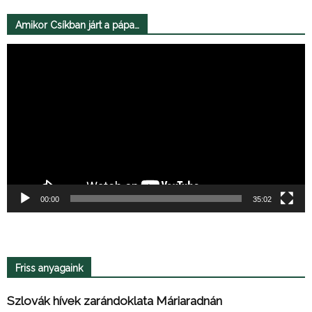
Amikor Csíkban járt a pápa…
Videólejátszó
00:00
35:02
Friss anyagaink
Szlovák hívek zarándoklata Máriaradnán