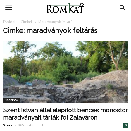
RomKat.ro
Főoldal
Cimkék
Maradványok feltárás
Cimke: maradványok feltárás
Kitekintő
Szent István által alapított bencés monostor
maradványait tárták fel Zalaváron
Szerk.
-
2022. október 01.
0