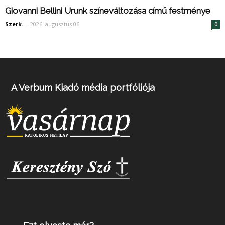
Giovanni Bellini Urunk színeváltozása című festménye
Szerk.
-
2026. augusztus 06.
0
A Verbum Kiadó média portfóliója