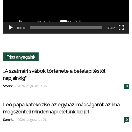
00:00
35:02
Friss anyagaink
„A szatmári svábok története a betelepítéstől
napjainkig”
Szerk.
-
2026. augusztus 06.
0
Leó pápa katekézise az egyház imádságáról: az ima
megszenteli mindennapi életünk idejét
Szerk.
-
2026. augusztus 06.
0