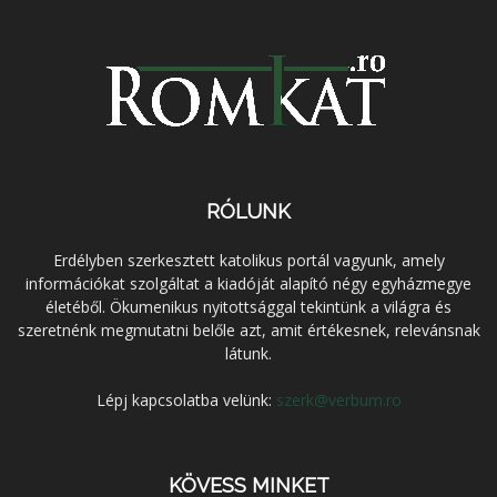
RÓLUNK
Erdélyben szerkesztett katolikus portál vagyunk, amely
információkat szolgáltat a kiadóját alapító négy egyházmegye
életéből. Ökumenikus nyitottsággal tekintünk a világra és
szeretnénk megmutatni belőle azt, amit értékesnek, relevánsnak
látunk.
Lépj kapcsolatba velünk:
szerk@verbum.ro
KÖVESS MINKET