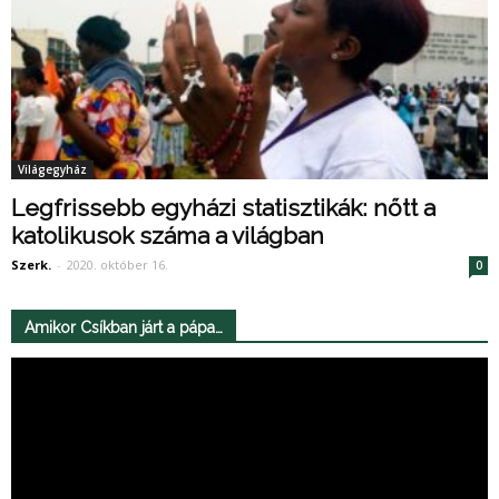
Világegyház
Legfrissebb egyházi statisztikák: nőtt a
katolikusok száma a világban
Szerk.
-
2020. október 16.
0
Amikor Csíkban járt a pápa…
Videólejátszó