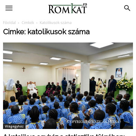
RomKat.ro
Főoldal
Cimkék
Katolikusok száma
Cimke: katolikusok száma
Világegyház