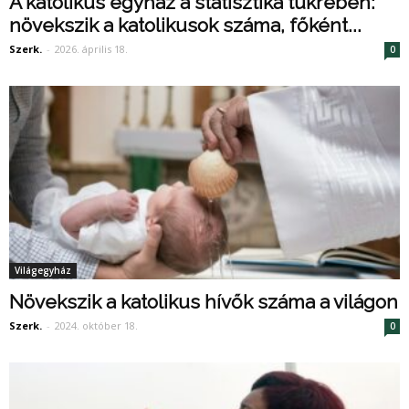
A katolikus egyház a statisztika tükrében:
növekszik a katolikusok száma, főként...
Szerk.
-
2026. április 18.
0
Világegyház
Növekszik a katolikus hívők száma a világon
Szerk.
-
2024. október 18.
0