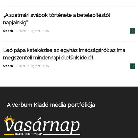
„A szatmári svábok története a betelepítéstől
napjainkig”
Szerk.
-
2026. augusztus 06.
0
Leó pápa katekézise az egyház imádságáról: az ima
megszenteli mindennapi életünk idejét
Szerk.
-
2026. augusztus 06.
0
A Verbum Kiadó média portfóliója