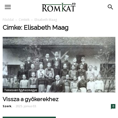
RomKat.ro
Főoldal
Cimkék
Elisabeth Maag
Cimke: Elisabeth Maag
Temesvári Egyházmegye
Vissza a gyökerekhez
Szerk.
-
2025. június 03.
0