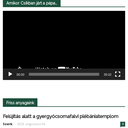
Amikor Csíkban járt a pápa…
Videólejátszó
00:00
35:02
Friss anyagaink
Felújítás alatt a gyergyócsomafalvi plébániatemplom
Szerk.
-
2026. augusztus 06.
0