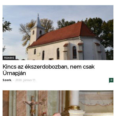
Hőmérő
Kincs az ékszerdobozban, nem csak
Úrnapján
Szerk.
-
2020. június 11.
0