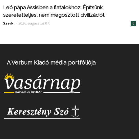
Leó pápa Assisiben a fiatalokhoz: Építsünk
szeretetteljes, nem megosztott civilizációt
Szerk.
-
2026. augusztus 07.
0
A Verbum Kiadó média portfóliója