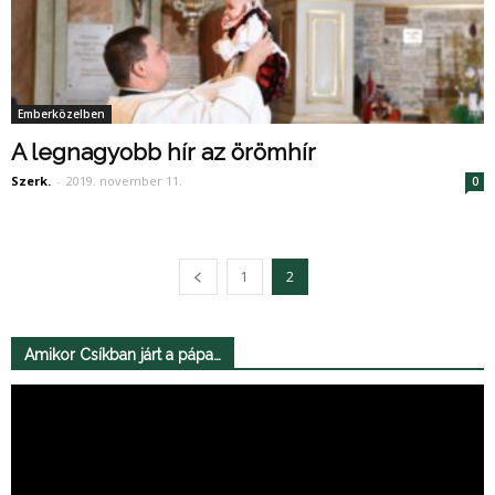
Emberközelben
A legnagyobb hír az örömhír
Szerk.
-
2019. november 11.
0
1
2
Amikor Csíkban járt a pápa…
Videólejátszó