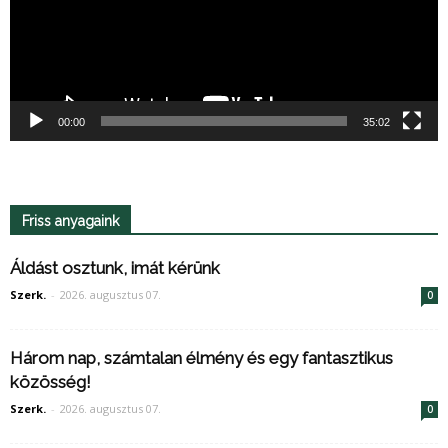
00:00
35:02
Friss anyagaink
Áldást osztunk, imát kérünk
Szerk.
-
2026. augusztus 07.
0
Három nap, számtalan élmény és egy fantasztikus
közösség!
Szerk.
-
2026. augusztus 07.
0