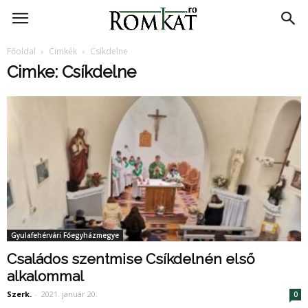
RomKat.ro
Főoldal
Cimkék
Csíkdelne
Cimke: Csíkdelne
Gyulafehérvári Főegyházmegye
Családos szentmise Csíkdelnén első
alkalommal
Szerk.
-
2021. január 20.
0