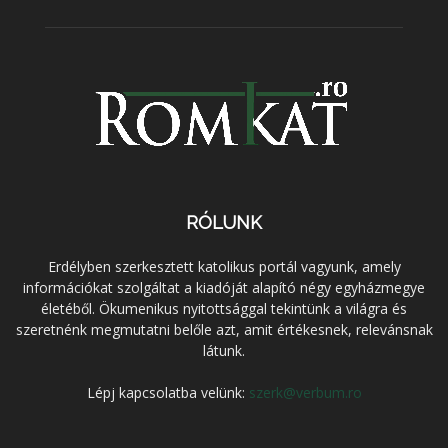
RÓLUNK
Erdélyben szerkesztett katolikus portál vagyunk, amely
információkat szolgáltat a kiadóját alapító négy egyházmegye
életéből. Ökumenikus nyitottsággal tekintünk a világra és
szeretnénk megmutatni belőle azt, amit értékesnek, relevánsnak
látunk.
Lépj kapcsolatba velünk:
szerk@verbum.ro