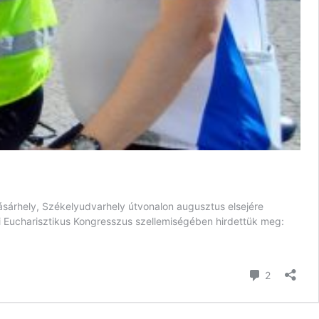
vásárhely, Székelyudvarhely útvonalon augusztus elsejére
 Eucharisztikus Kongresszus szellemiségében hirdettük meg:
zékelyföldi
erékpáros
alálkozó
hozzászól
2
esz
ármashalom-