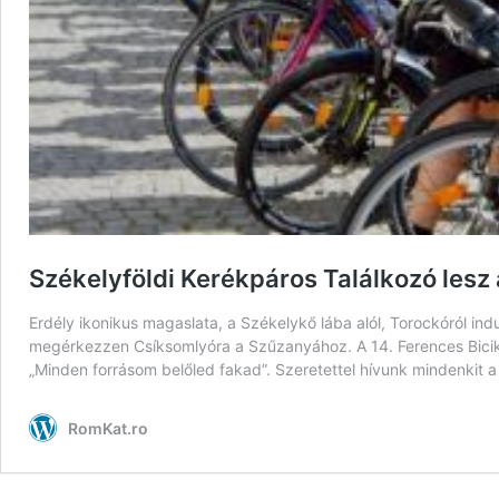
Székelyföldi Kerékpáros Találkozó lesz
Erdély ikonikus magaslata, a Székelykő lába alól, Torockóról i
megérkezzen Csíksomlyóra a Szűzanyához. A 14. Ferences Bicik
„Minden forrásom belőled fakad”. Szeretettel hívunk mindenkit 
RomKat.ro