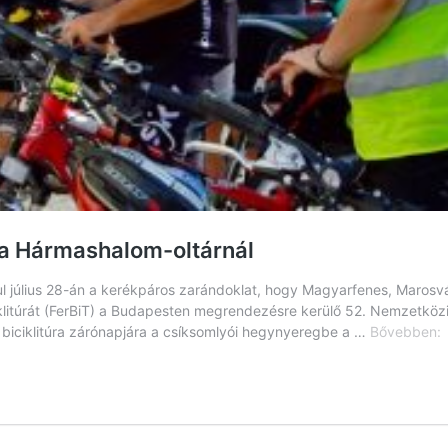
 a Hármashalom-oltárnál
ndul július 28-án a kerékpáros zarándoklat, hogy Magyarfenes, Maros
litúrát (FerBiT) a Budapesten megrendezésre kerülő 52. Nemzetközi
S
a biciklitúra zárónapjára a csíksomlyói hegynyeregbe a …
Bővebben:
K
T
l
a
H