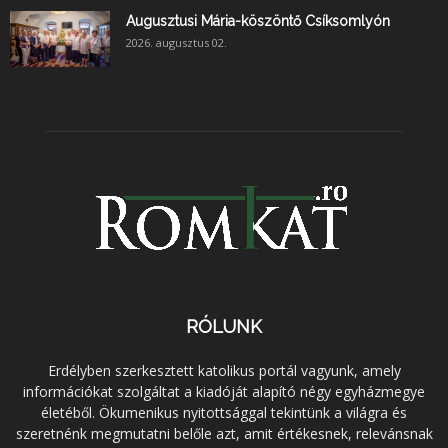
Augusztusi Mária-köszöntő Csíksomlyón
2026. augusztus 02.
RÓLUNK
Erdélyben szerkesztett katolikus portál vagyunk, amely
információkat szolgáltat a kiadóját alapító négy egyházmegye
életéből. Ökumenikus nyitottsággal tekintünk a világra és
szeretnénk megmutatni belőle azt, amit értékesnek, relevánsnak