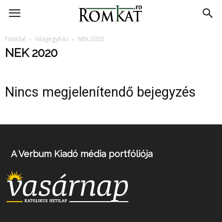
RomKat.ro
Főoldal
Világegyház
NEK 2020
NEK 2020
Nincs megjelenítendő bejegyzés
A Verbum Kiadó média portfóliója