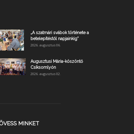
„A szatmári svábok története a
betelepítéstől napjainkig”
2026. augusztus 06.
Augusztusi Mária-köszöntő
Csíksomlyón
2026. augusztus 02.
ÖVESS MINKET