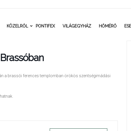
t.ro
KÖZELRŐL
PONTIFEX
VILÁGEGYHÁZ
HŐMÉRŐ
ES
 Brassóban
án a brassói ferences templomban örökös szentségimádási
hatnak.