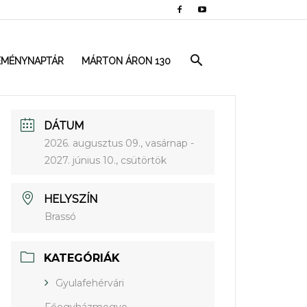
EMÉNYNAPTÁR
MÁRTON ÁRON 130
DÁTUM
2026. augusztus 09., vasárnap
-
2027. június 10., csütörtök
HELYSZÍN
Brassó
KATEGÓRIÁK
Gyulafehérvári