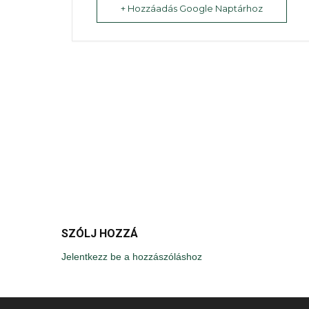
+ Hozzáadás Google Naptárhoz
SZÓLJ HOZZÁ
Jelentkezz be a hozzászóláshoz