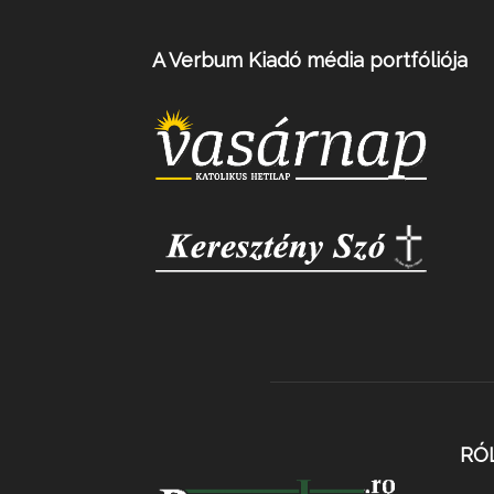
A Verbum Kiadó média portfóliója
RÓ