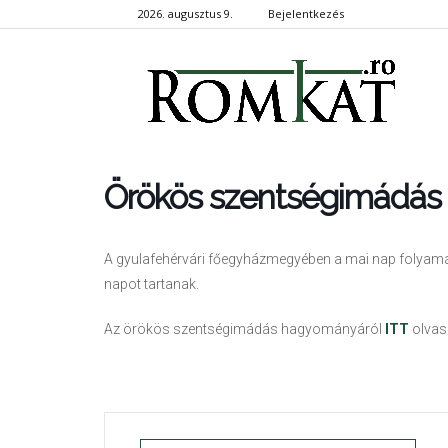
2026. augusztus 9.
Bejelentkezés
RomKa
Örökös szentségimádás
A gyulafehérvári főegyházmegyében a mai nap folyam
napot tartanak.
Az örökös szentségimádás hagyományáról
ITT
olvas